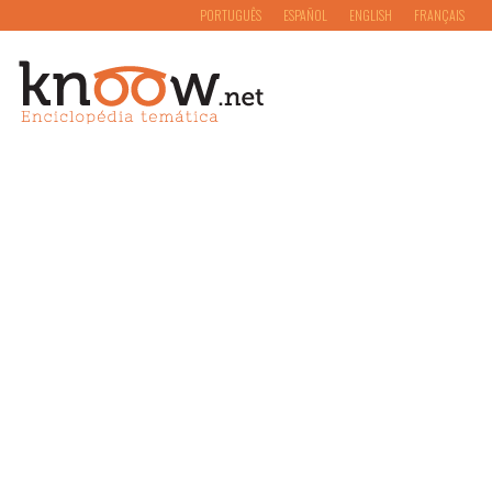
PORTUGUÊS
ESPAÑOL
ENGLISH
FRANÇAIS