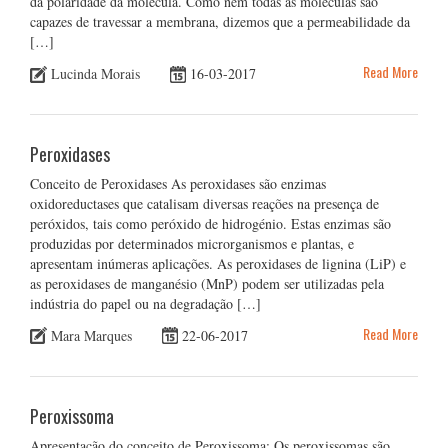
da polaridade da molécula. Como nem todas as moléculas são
capazes de travessar a membrana, dizemos que a permeabilidade da
[…]
Read More
Lucinda Morais
16-03-2017
Peroxidases
Conceito de Peroxidases As peroxidases são enzimas
oxidoreductases que catalisam diversas reações na presença de
peróxidos, tais como peróxido de hidrogénio. Estas enzimas são
produzidas por determinados microrganismos e plantas, e
apresentam inúmeras aplicações. As peroxidases de lignina (LiP) e
as peroxidases de manganésio (MnP) podem ser utilizadas pela
indústria do papel ou na degradação […]
Read More
Mara Marques
22-06-2017
Peroxissoma
Apresentação do conceito de Peroxissoma: Os peroxissomas são