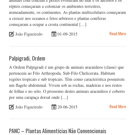
animais com conchas e peixes evoluíram no mar e os anfíbios e os
répteis começaram a colonizar os ambientes terrestres,
nomeadamente, os continentes. As plantas multicelulares começaram
a crescer nos oceanos e fetos arbóreos e plantas coníferas
começaram a ocupar a crosta continental […]
Read More
João Figueiredo
01-09-2015
Palpigradi, Ordem
A Ordem Palpigradi é um grupo de animais aracnídeos (classe) que
pertencem ao Filo Arthropoda, Sub-Filo Chelicerata. Habitam
regiões tropicais e sub tropicais. Têm como característica possuirem
um flagelo abdominal. Vivem sob as rochas, madeiras e nos restos
de folhas e no solo. O prossomo destes animais aracnídeos é coberto
por uma carapaça dorsal onde […]
Read More
João Figueiredo
20-06-2015
PANC – Plantas Alimentícias Não Convencionais