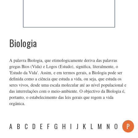
Biologia
A palavra Biologia, que etimologicamente deriva das palavras
gregas Bios (Vida) e Logos (Estudo), significa, literalmente, o
'Estudo da Vida'. Assim, e em termos gerais, a Biologia pode ser
definida como a ciência que estuda a vida, ou seja, que estuda os
seres vivos, desde uma escala molecular até ao nível populacional e
das interrelações com o meio-ambiente. O objectivo da Biologia é,
portanto, o estabelecimento das leis gerais que regem a vida
orgânica.
A
B
C
D
E
F
G
H
I
J
K
L
M
N
O
P