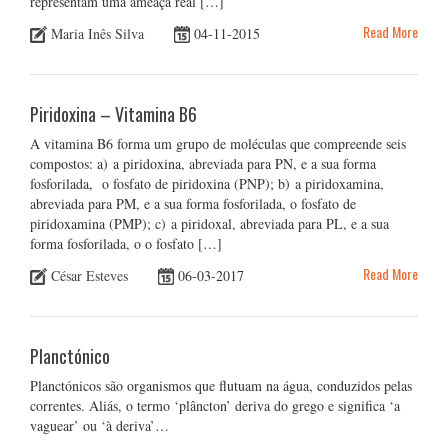
representam uma ameaça real […]
Read More
Maria Inês Silva
04-11-2015
Piridoxina – Vitamina B6
A vitamina B6 forma um grupo de moléculas que compreende seis
compostos: a) a piridoxina, abreviada para PN, e a sua forma
fosforilada, o fosfato de piridoxina (PNP); b) a piridoxamina,
abreviada para PM, e a sua forma fosforilada, o fosfato de
piridoxamina (PMP); c) a piridoxal, abreviada para PL, e a sua
forma fosforilada, o o fosfato […]
Read More
César Esteves
06-03-2017
Planctónico
Planctónicos são organismos que flutuam na água, conduzidos pelas
correntes. Aliás, o termo ‘plâncton’ deriva do grego e significa ‘a
vaguear’ ou ‘à deriva’…