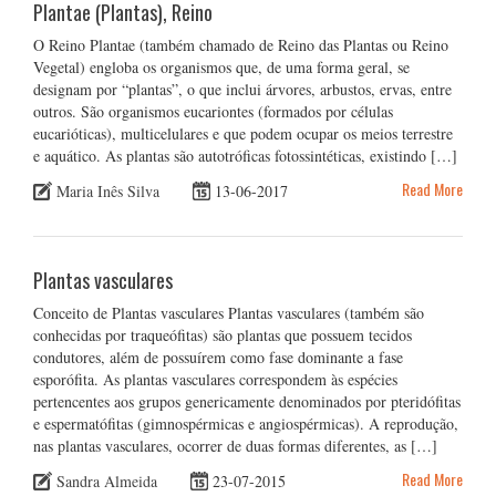
Plantae (Plantas), Reino
O Reino Plantae (também chamado de Reino das Plantas ou Reino
Vegetal) engloba os organismos que, de uma forma geral, se
designam por “plantas”, o que inclui árvores, arbustos, ervas, entre
outros. São organismos eucariontes (formados por células
eucarióticas), multicelulares e que podem ocupar os meios terrestre
e aquático. As plantas são autotróficas fotossintéticas, existindo […]
Read More
Maria Inês Silva
13-06-2017
Plantas vasculares
Conceito de Plantas vasculares Plantas vasculares (também são
conhecidas por traqueófitas) são plantas que possuem tecidos
condutores, além de possuírem como fase dominante a fase
esporófita. As plantas vasculares correspondem às espécies
pertencentes aos grupos genericamente denominados por pteridófitas
e espermatófitas (gimnospérmicas e angiospérmicas). A reprodução,
nas plantas vasculares, ocorrer de duas formas diferentes, as […]
Read More
Sandra Almeida
23-07-2015