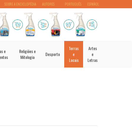
SOBRE A ENCICLOPÉDIA
AUTORES
PORTUGUÊS
ESPAÑOL
Terras
Artes
as e
Religiões e
Desporto
e
e
entos
Mitologia
Locais
Letras