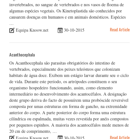
invertebrados, no sangue de vertebrados e nos vasos de floema de
algumas espécies vegetais. Os Kinetoplastida são conhecidos por
causarem doenças em humanos e em animais domésticos. Espécies
…
Read Article
Equipa Knoow.net
30-10-2015
Acanthocephala
Os Acanthocephala são parasitas obrigatórios do intestino de
vertebrados, especialmente dos peixes teleósteos que colonizam
habitats de água doce. Exibem um estágio larvar durante seu o ciclo
de vida. Durante este período, os artrópodes constituem o seu
organismo hospedeiro funcionando, assim, como elemento
intermediário no desenvolvimento dos acantocéfalos. A designação
deste grupo deriva do facto de possuírem uma probóscide reversível
composta por umas estruturas em forma de gancho, na extremidade
anterior do corpo. A parte posterior do corpo forma uma estrutura
cilíndrica ou espalmada, muitas vezes revestida por anéis compostos
por pequenos espinhos. A maioria dos acantocéfalos mede menos de
20 cm de comprimento, …
Read Article
Equipa Knoow.net
30-10-2015