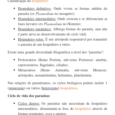
Classificação do
hospedeiro
:
Hospedeiro definitivo:
Onde vivem as formas adultas do
parasita (ex
Plasmodium
no mosquito);
Hospedeiro intermediário:
Onde crescem e se diferenciam as
fases larvares (ex
Plasmodium
no Homem);
Hospedeiro paraténico:
Alberga formas do parasita, mas não
é parte ativa no desenvolvimento do ciclo vital;
Hospedeiro-vetor:
É um artrópode responsável por transmitir
o parasita de um hospedeiro a outro.
Existe uma grande diversidade filogenética a nível dos “parasitas”:
Protozoários (Reino Protista, sub-reino Protozoa): amebas,
esporozoários, flagelados, ciliados;
Metazoários (Reino Animalia, sub-reino Metazoa):
artrópodes, nematelmintas, helmintas, platelmintas.
Nas relações de parasitismos, os ciclos biológicos podem incluir 1
(
monoxeno
) ou vários (
heteroxeno
)
hospedeiros
.
Ciclo de vida dos parasitas:
Ciclos diretos:
Os parasitas não necessitam de hospedeiro
intermediário, disseminam-se fora do
hospedeiro
através de
formas resistentes: ovos e quistos;