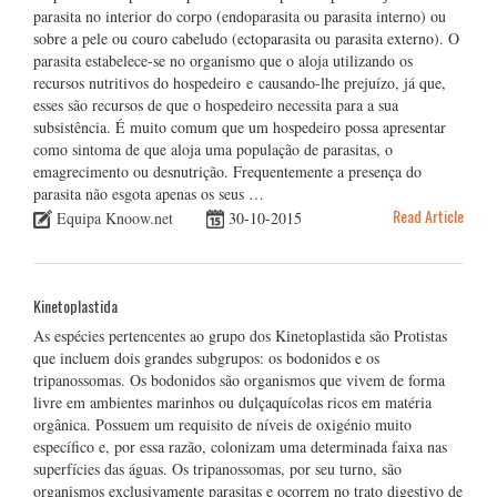
parasita no interior do corpo (endoparasita ou parasita interno) ou
sobre a pele ou couro cabeludo (ectoparasita ou parasita externo). O
parasita estabelece-se no organismo que o aloja utilizando os
recursos nutritivos do hospedeiro e causando-lhe prejuízo, já que,
esses são recursos de que o hospedeiro necessita para a sua
subsistência. É muito comum que um hospedeiro possa apresentar
como sintoma de que aloja uma população de parasitas, o
emagrecimento ou desnutrição. Frequentemente a presença do
parasita não esgota apenas os seus …
Read Article
Equipa Knoow.net
30-10-2015
Kinetoplastida
As espécies pertencentes ao grupo dos Kinetoplastida são Protistas
que incluem dois grandes subgrupos: os bodonidos e os
tripanossomas. Os bodonidos são organismos que vivem de forma
livre em ambientes marinhos ou dulçaquícolas ricos em matéria
orgânica. Possuem um requisito de níveis de oxigénio muito
específico e, por essa razão, colonizam uma determinada faixa nas
superfícies das águas. Os tripanossomas, por seu turno, são
organismos exclusivamente parasitas e ocorrem no trato digestivo de