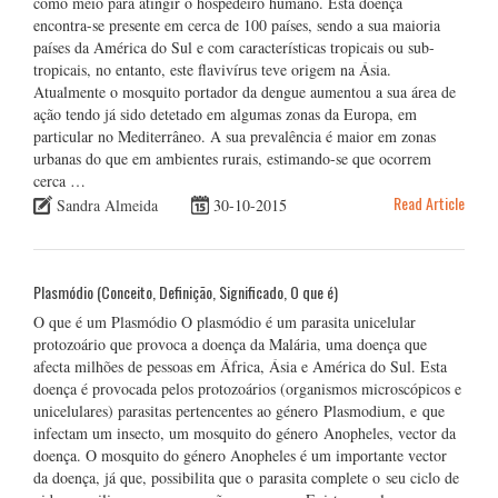
como meio para atingir o hospedeiro humano. Esta doença
encontra-se presente em cerca de 100 países, sendo a sua maioria
países da América do Sul e com características tropicais ou sub-
tropicais, no entanto, este flavivírus teve origem na Ásia.
Atualmente o mosquito portador da dengue aumentou a sua área de
ação tendo já sido detetado em algumas zonas da Europa, em
particular no Mediterrâneo. A sua prevalência é maior em zonas
urbanas do que em ambientes rurais, estimando-se que ocorrem
cerca …
Read Article
Sandra Almeida
30-10-2015
Plasmódio (Conceito, Definição, Significado, O que é)
O que é um Plasmódio O plasmódio é um parasita unicelular
protozoário que provoca a doença da Malária, uma doença que
afecta milhões de pessoas em África, Ásia e América do Sul. Esta
doença é provocada pelos protozoários (organismos microscópicos e
unicelulares) parasitas pertencentes ao género Plasmodium, e que
infectam um insecto, um mosquito do género Anopheles, vector da
doença. O mosquito do género Anopheles é um importante vector
da doença, já que, possibilita que o parasita complete o seu ciclo de