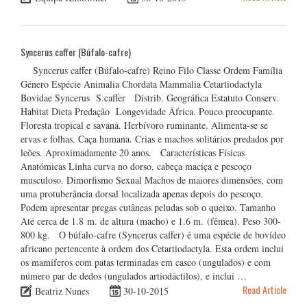
Syncerus caffer (Búfalo-cafre)
Syncerus caffer (Búfalo-cafre) Reino Filo Classe Ordem Família
Género Espécie Animalia Chordata Mammalia Cetartiodactyla
Bovidae Syncerus S.caffer Distrib. Geográfica Estatuto Conserv.
Habitat Dieta Predação Longevidade África. Pouco preocupante.
Floresta tropical e savana. Herbívoro ruminante. Alimenta-se se
ervas e folhas. Caça humana. Crias e machos solitários predados por
leões. Aproximadamente 20 anos. Características Físicas
Anatómicas Linha curva no dorso, cabeça maciça e pescoço
musculoso. Dimorfismo Sexual Machos de maiores dimensões, com
uma protuberância dorsal localizada apenas depois do pescoço.
Podem apresentar pregas cutâneas peludas sob o queixo. Tamanho
Até cerca de 1.8 m. de altura (macho) e 1.6 m. (fêmea). Peso 300-
800 kg. O búfalo-cafre (Syncerus caffer) é uma espécie de bovídeo
africano pertencente à ordem dos Cetartiodactyla. Esta ordem inclui
os mamíferos com patas terminadas em casco (ungulados) e com
número par de dedos (ungulados artiodáctilos), e inclui …
Read Article
Beatriz Nunes
30-10-2015