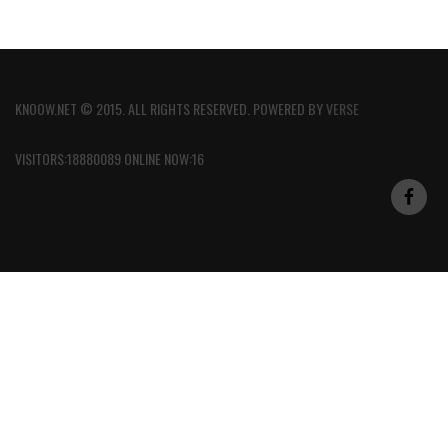
KNOOW.NET © 2015. ALL RIGHTS RESERVED. POWERED BY
VERSE
VISITORS:18880089 ONLINE NOW:16