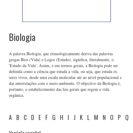
Biologia
A palavra Biologia, que etimologicamente deriva das palavras
gregas Bios (Vida) e Logos (Estudo), significa, literalmente, o
'Estudo da Vida'. Assim, e em termos gerais, a Biologia pode ser
definida como a ciência que estuda a vida, ou seja, que estuda os
seres vivos, desde uma escala molecular até ao nível populacional e
das interrelações com o meio-ambiente. O objectivo da Biologia é,
portanto, o estabelecimento das leis gerais que regem a vida
orgânica.
A
B
C
D
E
F
G
H
I
J
K
L
M
N
O
P
Q