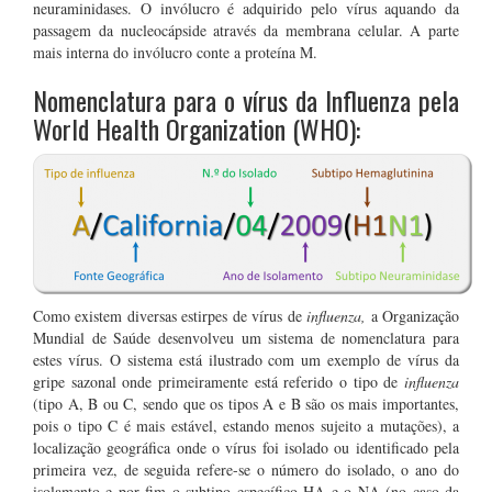
neuraminidases. O invólucro é adquirido pelo vírus aquando da
passagem da nucleocápside através da membrana celular. A parte
mais interna do invólucro conte a proteína M.
Nomenclatura para o vírus da Influenza pela
World Health Organization (WHO):
Como existem diversas estirpes de vírus de
influenza,
a Organização
Mundial de Saúde desenvolveu um sistema de nomenclatura para
estes vírus. O sistema está ilustrado com um exemplo de vírus da
gripe sazonal onde primeiramente está referido o tipo de
influenza
(tipo A, B ou C, sendo que os tipos A e B são os mais importantes,
pois o tipo C é mais estável, estando menos sujeito a mutações), a
localização geográfica onde o vírus foi isolado ou identificado pela
primeira vez, de seguida refere-se o número do isolado, o ano do
isolamento e por fim o subtipo específico HA e o NA (no caso da