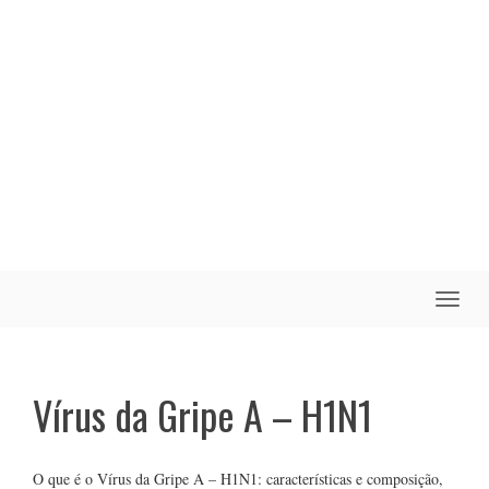
Toggle
naviga
Vírus da Gripe A – H1N1
O que é o Vírus da Gripe A – H1N1: características e composição,