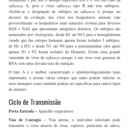
influenza
A, pois o vírus
influenza
tipo B não tem subtipos).
Atribui-se a designação de subtipos na
influenza
A porque no
decurso da evolução dos vírus nos hospedeiros animais (são
provavelmente os hospedeiros mais naturais) evoluiu para diversos
HAS e NAS que apresentam antigénios distintos. Os subtipos são
numerados por virologistas, desde H1 até H15 para a hemaglutinina
(sendo que das estirpes humanas apenas foram isolados 3 subtipos,
de H1 a H3) e desde N1 até N9 para a neuraminidase (dos quais
apenas N1 e N2 foram isolados do Homem). Existe uma grande
variedade de vírus de
influenza
porque é um vírus com genoma de
RNA com uma elevada taxa de mutação.
O tipo A é o melhor caracterizado e epidemiologicamente mais
importante, e possui várias estirpes que tanto podem infectar os
seres humanos como também podem ser específicas para outros tipos
de animais.
Ciclo de Transmissão
Porta Entrada –
Aparelho respiratório.
Vias de Contágio
– Vias aéreas, o indivíduo infectado pode
transmitir o vírus através de tosse, espirros, partículas de saliva,