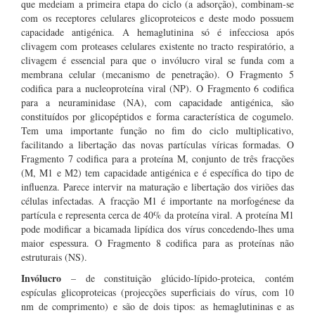
que medeiam a primeira etapa do ciclo (a adsorção), combinam-se
com os receptores celulares glicoproteicos e deste modo possuem
capacidade antigénica. A hemaglutinina só é infecciosa após
clivagem com proteases celulares existente no tracto respiratório, a
clivagem é essencial para que o invólucro viral se funda com a
membrana celular (mecanismo de penetração). O Fragmento 5
codifica para a nucleoproteína viral (NP). O Fragmento 6 codifica
para a neuraminidase (NA), com capacidade antigénica, são
constituídos por glicopéptidos e forma característica de cogumelo.
Tem uma importante função no fim do ciclo multiplicativo,
facilitando a libertação das novas partículas víricas formadas. O
Fragmento 7 codifica para a proteína M, conjunto de três fracções
(M, M1 e M2) tem capacidade antigénica e é específica do tipo de
influenza. Parece intervir na maturação e libertação dos viriões das
células infectadas. A fracção M1 é importante na morfogénese da
partícula e representa cerca de 40% da proteína viral. A proteína M1
pode modificar a bicamada lipídica dos vírus concedendo-lhes uma
maior espessura. O Fragmento 8 codifica para as proteínas não
estruturais (NS).
Invólucro
– de constituição glúcido-lípido-proteica, contém
espículas glicoproteicas (projecções superficiais do vírus, com 10
nm de comprimento) e são de dois tipos: as hemaglutininas e as