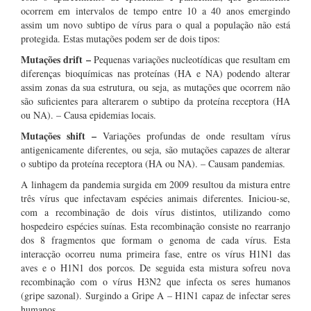
ocorrem em intervalos de tempo entre 10 a 40 anos emergindo
assim um novo subtipo de vírus para o qual a população não está
protegida. Estas mutações podem ser de dois tipos:
Mutações drift –
Pequenas variações nucleotídicas que resultam em
diferenças bioquímicas nas proteínas (HA e NA) podendo alterar
assim zonas da sua estrutura, ou seja, as mutações que ocorrem não
são suficientes para alterarem o subtipo da proteína receptora (HA
ou NA). – Causa epidemias locais.
Mutações shift –
Variações profundas de onde resultam vírus
antigenicamente diferentes, ou seja, são mutações capazes de alterar
o subtipo da proteína receptora (HA ou NA). – Causam pandemias.
A linhagem da pandemia surgida em 2009 resultou da mistura entre
três vírus que infectavam espécies animais diferentes. Iniciou-se,
com a recombinação de dois vírus distintos, utilizando como
hospedeiro espécies suínas. Esta recombinação consiste no rearranjo
dos 8 fragmentos que formam o genoma de cada vírus. Esta
interacção ocorreu numa primeira fase, entre os vírus H1N1 das
aves e o H1N1 dos porcos. De seguida esta mistura sofreu nova
recombinação com o vírus H3N2 que infecta os seres humanos
(gripe sazonal). Surgindo a Gripe A – H1N1 capaz de infectar seres
humanos.