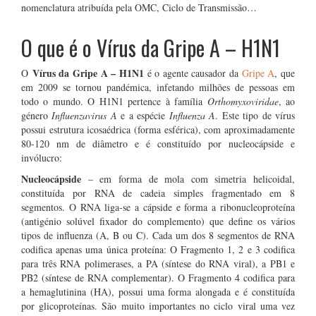
nomenclatura atribuída pela OMC, Ciclo de Transmissão…
O que é o Vírus da Gripe A – H1N1
Vírus da Gripe A – H1N1
O
é o agente causador da
Gripe A
, que
em 2009 se tornou pandémica, infetando milhões de pessoas em
todo o mundo. O H1N1 pertence à família
Orthomyxoviridae
, ao
género
Influenzavirus A
e a espécie
Influenza A
. Este tipo de vírus
possui estrutura icosaédrica (forma esférica), com aproximadamente
80-120 nm de diâmetro e é constituído por nucleocápside e
invólucro:
Nucleocápside
– em forma de mola com simetria helicoidal,
constituída por RNA de cadeia simples fragmentado em 8
segmentos. O RNA liga-se a cápside e forma a ribonucleoproteína
(antigénio solúvel fixador do complemento) que define os vários
tipos de influenza (A, B ou C). Cada um dos 8 segmentos de RNA
codifica apenas uma única proteína: O Fragmento 1, 2 e 3 codifica
para três RNA polimerases, a PA (síntese do RNA viral), a PB1 e
PB2 (síntese de RNA complementar). O Fragmento 4 codifica para
a hemaglutinina (HA), possui uma forma alongada e é constituída
por glicoproteínas. São muito importantes no ciclo viral uma vez