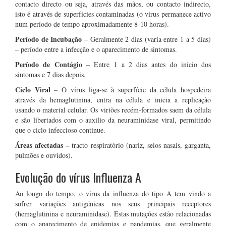
contacto directo ou seja, através das mãos, ou contacto indirecto,
isto é através de superfícies contaminadas (o vírus permanece activo
num período de tempo aproximadamente 8-10 horas).
Período de Incubação
– Geralmente 2 dias (varia entre 1 a 5 dias)
– período entre a infecção e o aparecimento de sintomas.
Período de Contágio
– Entre 1 a 2 dias antes do inicio dos
sintomas e 7 dias depois.
Ciclo Viral
– O vírus liga-se à superfície da célula hospedeira
através da hemaglutinina, entra na célula e inicia a replicação
usando o material celular. Os viriões recém-formados saem da célula
e são libertados com o auxilio da neuraminidase viral, permitindo
que o ciclo infeccioso continue.
Áreas afectadas –
tracto respiratório (nariz, seios nasais, garganta,
pulmões e ouvidos).
Evolução do vírus Influenza A
Ao longo do tempo, o vírus da influenza do tipo A tem vindo a
sofrer variações antigénicas nos seus principais receptores
(hemaglutinina e neuraminidase). Estas mutações estão relacionadas
com o aparecimento de epidemias e pandemias, que geralmente