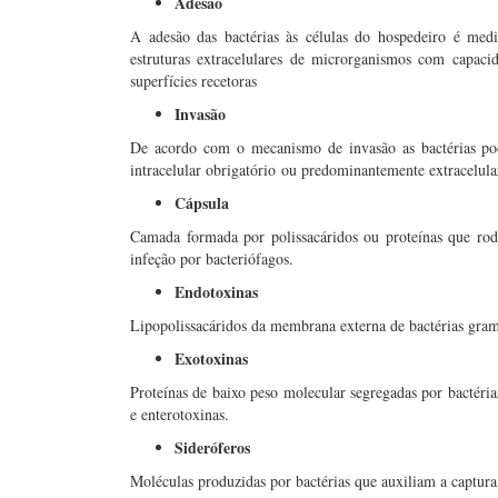
Adesão
A adesão das bactérias às células do hospedeiro é med
estruturas extracelulares de microrganismos com capacid
superfícies recetoras
Invasão
De acordo com o mecanismo de invasão as bactérias podem
intracelular obrigatório ou predominantemente extracelula
Cápsula
Camada formada por polissacáridos ou proteínas que rode
infeção por bacteriófagos.
Endotoxinas
Lipopolissacáridos da membrana externa de bactérias gram
Exotoxinas
Proteínas de baixo peso molecular segregadas por bactéria
e enterotoxinas.
Sideróferos
Moléculas produzidas por bactérias que auxiliam a captura