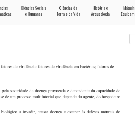
ncias
Ciências Sociais
Ciências da
História e
Máquin
máticas
e Humanas
Terra e da Vida
Arqueologia
Equipam
atores de virulência: fatores de virulência em bactérias; fatores de
o pela severidade da doença provocada e dependente da capacidade de
a-se de um processo multifatorial que depende do agente, do hospedeiro
biológico a invadir, causar doença e escapar às defesas naturais do