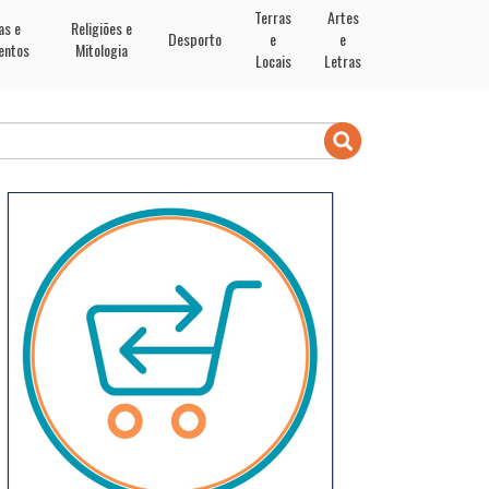
Terras
Artes
as e
Religiões e
Desporto
e
e
entos
Mitologia
Locais
Letras