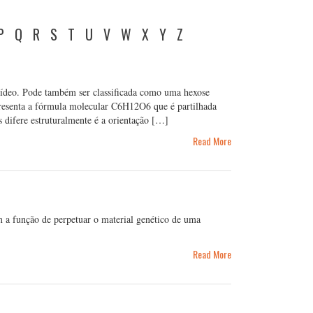
P
Q
R
S
T
U
V
W
X
Y
Z
rídeo. Pode também ser classificada como uma hexose
presenta a fórmula molecular C6H12O6 que é partilhada
 difere estruturalmente é a orientação […]
Read More
 a função de perpetuar o material genético de uma
Read More