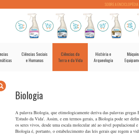
SOBRE A ENCICLOPÉDIA
ncias
Ciências Sociais
Ciências da
História e
Máquin
máticas
e Humanas
Terra e da Vida
Arqueologia
Equipam
Biologia
A palavra Biologia, que etimologicamente deriva das palavras gregas B
'Estudo da Vida'. Assim, e em termos gerais, a Biologia pode ser defin
os seres vivos, desde uma escala molecular até ao nível populacional 
Biologia é, portanto, o estabelecimento das leis gerais que regem a vid