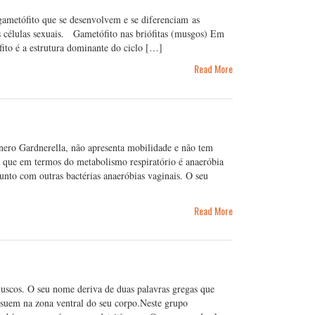
 gametófito que se desenvolvem e se diferenciam as
s células sexuais. Gametófito nas briófitas (musgos) Em
ito é a estrutura dominante do ciclo […]
Read More
nero Gardnerella, não apresenta mobilidade e não tem
a que em termos do metabolismo respiratório é anaeróbia
unto com outras bactérias anaeróbias vaginais. O seu
Read More
luscos. O seu nome deriva de duas palavras gregas que
ssuem na zona ventral do seu corpo.Neste grupo