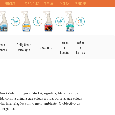
AUTORES
PORTUGUÊS
ESPAÑOL
ENGLISH
FRANÇAIS
Terras
Artes
as e
Religiões e
Desporto
e
e
entos
Mitologia
Locais
Letras
ios (Vida) e Logos (Estudo), significa, literalmente, o
ida como a ciência que estuda a vida, ou seja, que estuda
e das interrelações com o meio-ambiente. O objectivo da
a orgânica.