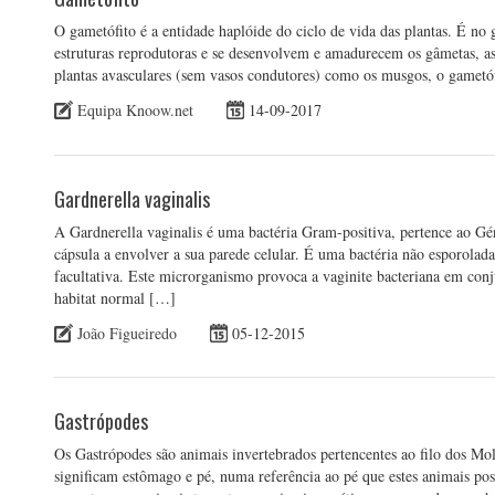
O gametófito é a entidade haplóide do ciclo de vida das plantas. É no
estruturas reprodutoras e se desenvolvem e amadurecem os gâmetas, a
plantas avasculares (sem vasos condutores) como os musgos, o gametóf
Equipa Knoow.net
14-09-2017
Gardnerella vaginalis
A Gardnerella vaginalis é uma bactéria Gram-positiva, pertence ao Gé
cápsula a envolver a sua parede celular. É uma bactéria não esporolad
facultativa. Este microrganismo provoca a vaginite bacteriana em conj
habitat normal […]
João Figueiredo
05-12-2015
Gastrópodes
Os Gastrópodes são animais invertebrados pertencentes ao filo dos Mo
significam estômago e pé, numa referência ao pé que estes animais po