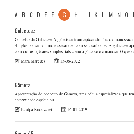
A
B
C
D
E
F
G
H
I
J
K
L
M
N
O
Galactose
Conceito de Galactose A galactose é um açúcar simples ou monossaca
simples por ser um monossacarídeo com seis carbonos. A galactose a
com outros açúcares simples, tais como a glucose e a manose. O que os
Mara Marques
15-08-2022
Gâmeta
Apresentação do conceito de Gâmeta, uma célula especializada que tem
determinada espécie ou….
Equipa Knoow.net
16-01-2019
Gametófito