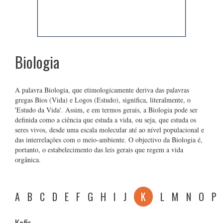
Biologia
A palavra Biologia, que etimologicamente deriva das palavras
gregas Bios (Vida) e Logos (Estudo), significa, literalmente, o
'Estudo da Vida'. Assim, e em termos gerais, a Biologia pode ser
definida como a ciência que estuda a vida, ou seja, que estuda os
seres vivos, desde uma escala molecular até ao nível populacional e
das interrelações com o meio-ambiente. O objectivo da Biologia é,
portanto, o estabelecimento das leis gerais que regem a vida
orgânica.
A
B
C
D
E
F
G
H
I
J
K
L
M
N
O
P