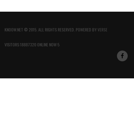
KNOOW.NET © 2015. ALL RIGHTS RESERVED. POWERED BY
VERSE
VISITORS:18887320 ONLINE NOW:5