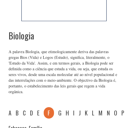
Biologia
A palavra Biologia, que etimologicamente deriva das palavras
gregas Bios (Vida) e Logos (Estudo), significa, literalmente, o
'Estudo da Vida'. Assim, e em termos gerais, a Biologia pode ser
definida como a ciência que estuda a vida, ou seja, que estuda os
seres vivos, desde uma escala molecular até ao nível populacional e
das interrelações com o meio-ambiente. O objectivo da Biologia é,
portanto, o estabelecimento das leis gerais que regem a vida
orgânica.
A
B
C
D
E
F
G
H
I
J
K
L
M
N
O
P