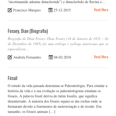
“nicotinamide adenine dinucleotide”) e dinucleótido de flavina e…
Read More
Francisco Marques
25-12-2015
Fossey, Dian (Biografia)
Biografia de Dian Fossey: Dian Fossey (16 de Janeiro de 1932 – 26
de Dezembro de 1985) foi uma etóloga e zoóloga americana que se
especializou…
Read More
Anabela Fernandes
04-02-2018
Fóssil
O estudo da vida passada denomina-se Paleontologia. Para estudar a
história da vida e a sua evolução os paleontologistas estudam os
fósseis. A palavra fóssil deriva do latim fossilis, que significa
desenterrado. A maioria dos fósseis separa-se das rochas onde se
formaram devido a fenómenos de meteorização e de erosão. Em
tamanho, os fósseis animais […]