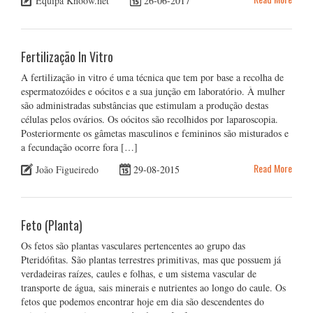
Equipa Knoow.net
26-06-2017
Fertilização In Vitro
A fertilização in vitro é uma técnica que tem por base a recolha de
espermatozóides e oócitos e a sua junção em laboratório. À mulher
são administradas substâncias que estimulam a produção destas
células pelos ovários. Os oócitos são recolhidos por laparoscopia.
Posteriormente os gâmetas masculinos e femininos são misturados e
a fecundação ocorre fora […]
Read More
João Figueiredo
29-08-2015
Feto (Planta)
Os fetos são plantas vasculares pertencentes ao grupo das
Pteridófitas. São plantas terrestres primitivas, mas que possuem já
verdadeiras raízes, caules e folhas, e um sistema vascular de
transporte de água, sais minerais e nutrientes ao longo do caule. Os
fetos que podemos encontrar hoje em dia são descendentes do