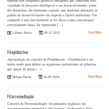
também têm compostos químicos endógenos que controlam uma
variedade de processos fisiológicos e seu desenvolvimento, assim
fito-hormonas, são hormonas vegetais, que medeiam alterações no
padrão de desenvolvimento em resposta a fatores ambientais. Um
composto é uma fito-hormona se for eficaz a uma concentração
extremamente baixa, for sintetizado […]
Read More
Liliana Abreu
30-12-2015
Fitoplâncton
Apresentação do conceito de Fitoplâncton – Fitoplâncton é um
termo usado para definir os organismos pertencentes ao plâncton,
que apesar de serem (…)
Read More
Helena David
26-09-2016
Fitorremediação
Conceito de Fitorremediação: Os poluentes orgânicos são
maioritariamente produzidos pelo homem, sendo muitos deles