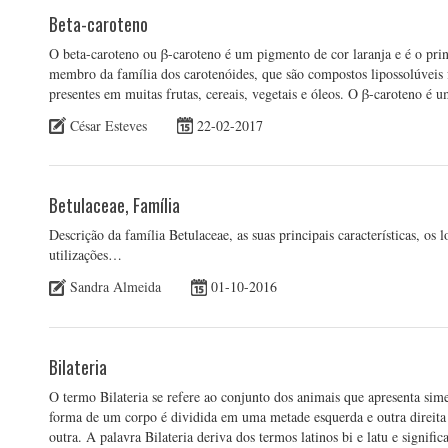
Beta-caroteno
O beta-caroteno ou β-caroteno é um pigmento de cor laranja e é o pri
membro da família dos carotenóides, que são compostos lipossolúveis 
presentes em muitas frutas, cereais, vegetais e óleos. O β-caroteno é
César Esteves
22-02-2017
Betulaceae, Família
Descrição da família Betulaceae, as suas principais características, os 
utilizações…
Sandra Almeida
01-10-2016
Bilateria
O termo Bilateria se refere ao conjunto dos animais que apresenta simet
forma de um corpo é dividida em uma metade esquerda e outra direit
outra. A palavra Bilateria deriva dos termos latinos bi e latu e signif