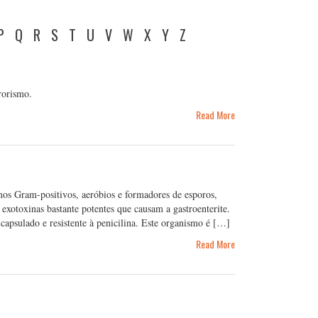
P
Q
R
S
T
U
V
W
X
Y
Z
rrorismo.
Read More
mos Gram-positivos, aeróbios e formadores de esporos,
 exotoxinas bastante potentes que causam a gastroenterite.
apsulado e resistente à penicilina. Este organismo é […]
Read More