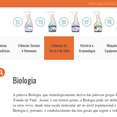
SOBRE A ENCICLOPÉDIA
ncias
Ciências Sociais
Ciências da
História e
Máquin
máticas
e Humanas
Terra e da Vida
Arqueologia
Equipam
Biologia
A palavra Biologia, que etimologicamente deriva das palavras gregas B
'Estudo da Vida'. Assim, e em termos gerais, a Biologia pode ser defin
os seres vivos, desde uma escala molecular até ao nível populacional 
Biologia é, portanto, o estabelecimento das leis gerais que regem a vid