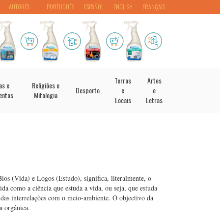
AUTORES
PORTUGUÊS
ESPAÑOL
ENGLISH
FRANÇAIS
Terras
Artes
as e
Religiões e
Desporto
e
e
entos
Mitologia
Locais
Letras
ios (Vida) e Logos (Estudo), significa, literalmente, o
ida como a ciência que estuda a vida, ou seja, que estuda
e das interrelações com o meio-ambiente. O objectivo da
a orgânica.