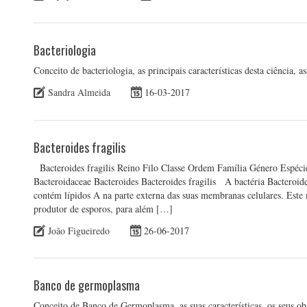
Bacteriologia
Conceito de bacteriologia, as principais características desta ciência
Sandra Almeida
16-03-2017
Bacteroides fragilis
Bacteroides fragilis Reino Filo Classe Ordem Família Género Espécie
Bacteroidaceae Bacteroides Bacteroides fragilis A bactéria Bacteroid
contém lípidos A na parte externa das suas membranas celulares. Este
produtor de esporos, para além […]
João Figueiredo
26-06-2017
Banco de germoplasma
Conceito de Banco de Germoplasma, as suas características, os seus 