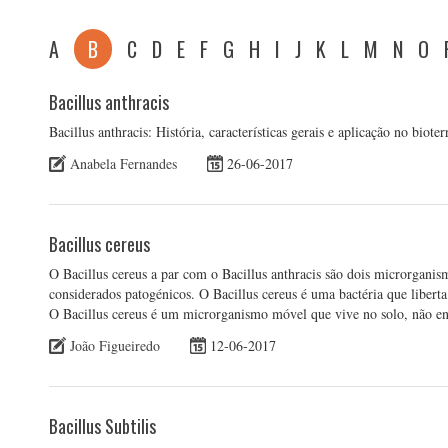
A
B
C
D
E
F
G
H
I
J
K
L
M
N
O
Bacillus anthracis
Bacillus anthracis: História, características gerais e aplicação no biote
Anabela Fernandes
26-06-2017
Bacillus cereus
O Bacillus cereus a par com o Bacillus anthracis são dois microrganis
considerados patogénicos. O Bacillus cereus é uma bactéria que liberta
O Bacillus cereus é um microrganismo móvel que vive no solo, não enc
João Figueiredo
12-06-2017
Bacillus Subtilis