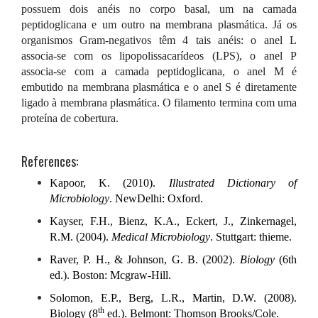
possuem dois anéis no corpo basal, um na camada
peptidoglicana e um outro na membrana plasmática. Já os
organismos Gram-negativos têm 4 tais anéis: o anel L
associa-se com os lipopolissacarídeos (LPS), o anel P
associa-se com a camada peptidoglicana, o anel M é
embutido na membrana plasmática e o anel S é diretamente
ligado à membrana plasmática. O filamento termina com uma
proteína de cobertura.
References:
Kapoor, K. (2010).
Illustrated Dictionary of
Microbiology
. NewDelhi: Oxford.
Kayser, F.H., Bienz, K.A., Eckert, J., Zinkernagel,
R.M. (2004).
Medical Microbiology
. Stuttgart: thieme.
Raver, P. H., & Johnson, G. B. (2002).
Biology
(6th
ed.). Boston: Mcgraw-Hill.
Solomon, E.P., Berg, L.R., Martin, D.W. (2008).
th
Biology (8
ed.). Belmont: Thomson Brooks/Cole.