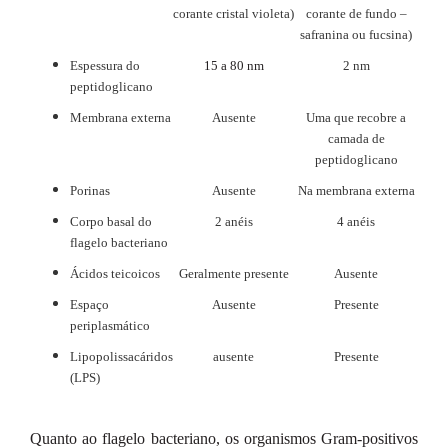
corante cristal violeta)
corante de fundo –
safranina ou fucsina)
Espessura do
15 a 80 nm
2 nm
peptidoglicano
Membrana externa
Ausente
Uma que recobre a
camada de
peptidoglicano
Porinas
Ausente
Na membrana externa
Corpo basal do
2 anéis
4 anéis
flagelo bacteriano
Ácidos teicoicos
Geralmente presente
Ausente
Espaço
Ausente
Presente
periplasmático
Lipopolissacáridos
ausente
Presente
(LPS)
Quanto ao flagelo bacteriano, os organismos Gram-positivos