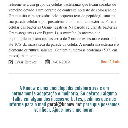
referem-se a um grupo de células bacterianas que ficam coradas de
vemelho devido a um corante de contraste no teste de coloração de
Gram e são caracterizadas pelo pequeno teor de peptidoglicano na
sua parede celular e por possuírem uma membrana externa. Parede
celular das bactérias Gram-negativas Na parede celular de bactérias
Gram-negativas (ver Figura 1), a mureína (o mesmo que
peptidoglicano) tem apenas cerca de 2 nm de espessura e contribui
até 10% da massa seca da parede da célula. A membrana externa é o
elemento estrutural saliente. Contém numerosas proteínas (50% em
massa), bem como …
Read Article
César Esteves
14-01-2019
A Knoow é uma enciclopédia colaborativa e em
permamente adaptação e melhoria. Se detetou alguma
falha em algum dos nossos verbetes, pedimos que nos
informe para o mail
geral@knoow.net
para que possamos
verificar. Ajude-nos a melhorar.