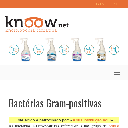
PORTUGUÊS
ESPAÑOL
Toggle
naviga
Bactérias Gram-positivas
Este artigo é patrocinado por: «
A sua instituição aqui
»
bactérias Gram-positivas
As
referem-se a um grupo de
células