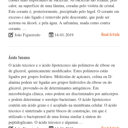
calor, na superfície de uma lâmina, coradas pelo violeta de cristal.
Este corante é, posteriormente, precipitado pelo lugol. O corante em
excesso e não ligado é removido pelo descorante, que pode ser
acetona ou álcool, e pela água. A safranina, usada como contra
corante, …
Read Article
João Figueiredo
14-01-2019
Ácido Teicoico
O ácido teicoico e o ácido lipoteicoico são polímeros de ribose ou
de glicerol, quimicamente modificados. Estes polímeros estão
ligados por grupos fosfatos. Moléculas de açúcares, colina ou D-
alanina podem ser ligadas aos grupos hidroxilos da ribose ou do
glicerol, provendo-os de determinantes antigénicos. Em
microbiologia clínica, estes podem ser discriminados por anticorpos
e podem determinar o sorotipo bacteriano. O ácido lipoteicoico
contém um ácido graxo e é acoplado na membrana celular. O ácido
teicoico é sintetizado a partir blocos de construção, em que é
utilizado o bactoprenol de uma forma similar à síntese do
peptidoglicano. O ácido teicoico e algumas …
Read Article