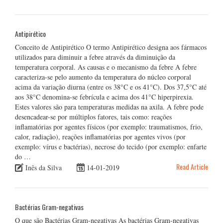
Antipirético
Conceito de Antipirético O termo Antipirético designa aos fármacos
utilizados para diminuir a febre através da diminuição da
temperatura corporal. As causas e o mecanismo da febre A febre
caracteriza-se pelo aumento da temperatura do núcleo corporal
acima da variação diurna (entre os 38°C e os 41°C). Dos 37,5°C até
aos 38°C denomina-se febrícula e acima dos 41°C hiperpirexia.
Estes valores são para temperaturas medidas na axila. A febre pode
desencadear-se por múltiplos fatores, tais como: reações
inflamatórias por agentes físicos (por exemplo: traumatismos, frio,
calor, radiação), reações inflamatórias por agentes vivos (por
exemplo: vírus e bactérias), necrose do tecido (por exemplo: enfarte
do …
Read Article
Inês da Silva
14-01-2019
Bactérias Gram-negativas
O que são Bactérias Gram-negativas As bactérias Gram-negativas