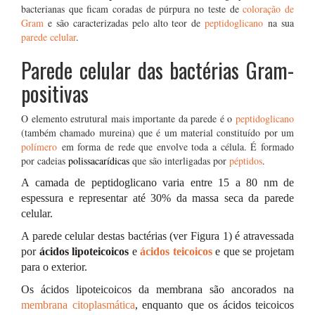
bacterianas que ficam coradas de púrpura no teste de
coloração de
Gram
e são caracterizadas pelo alto teor de
peptidoglicano
na sua
parede celular
.
Parede celular das bactérias Gram-
positivas
O elemento estrutural mais importante da parede é o
peptidoglicano
(também chamado mureina) que é um material constituído por um
polímero
em forma de rede que envolve toda a célula. É formado
por cadeias
polissacarídicas
que são interligadas por
péptidos
.
A camada de peptidoglicano varia entre 15 a 80 nm de
espessura e representar até 30% da massa seca da parede
celular.
A parede celular destas bactérias (ver Figura 1) é atravessada
por
ácidos lipoteicoicos
e
ácidos teicoicos
e que se projetam
para o exterior.
Os ácidos lipoteicoicos da membrana são ancorados na
membrana citoplasmática
, enquanto que os ácidos teicoicos