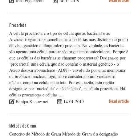
João Figueiredo
14-01-2019
Procariota
A célula procariota é o tipo de célula que as bactérias e as
Archaea (organismos semelhantes a bactérias mas distintos do ponto
de vista genético e bioquímico) possuem. Na verdade, as bactérias
são apenas uma célula porque são organismos unicelulares. Porque é
que as células das bactérias se chamam procariotas? Designa-se por
‘procariota’ uma célula que não contém o material genético - o
Ácido desoxirribonucleico (ADN) - envolvido por uma membrana
ou invólucro nuclear, logo, não é considerado um verdadeiro
núcleo, como na célula eucariota. Por esta razão, esta região
designa-se por ‘nucleóide’ e não ‘núcleo’, na célula procariota. Há
células procariotas e células …
Read Article
Equipa Knoow.net
14-01-2019
Método de Gram
Conceito do Método de Gram Método de Gram é a designação