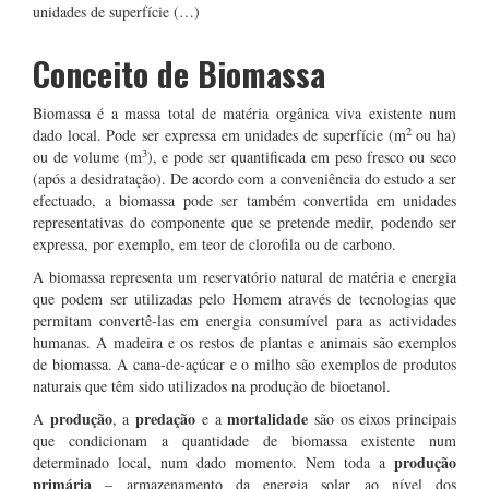
unidades de superfície (…)
Conceito de Biomassa
Biomassa é a massa total de matéria orgânica viva existente num
2
dado local. Pode ser expressa em unidades de superfície (m
ou ha)
3
ou de volume (m
), e pode ser quantificada em peso fresco ou seco
(após a desidratação). De acordo com a conveniência do estudo a ser
efectuado, a biomassa pode ser também convertida em unidades
representativas do componente que se pretende medir, podendo ser
expressa, por exemplo, em teor de clorofila ou de carbono.
A biomassa representa um reservatório natural de matéria e energia
que podem ser utilizadas pelo Homem através de tecnologias que
permitam convertê-las em energia consumível para as actividades
humanas. A madeira e os restos de plantas e animais são exemplos
de biomassa. A cana-de-açúcar e o milho são exemplos de produtos
naturais que têm sido utilizados na produção de bioetanol.
produção
predação
mortalidade
A
, a
e a
são os eixos principais
que condicionam a quantidade de biomassa existente num
produção
determinado local, num dado momento. Nem toda a
primária
– armazenamento da energia solar ao nível dos