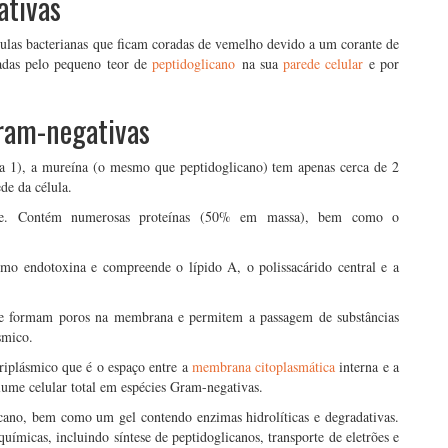
ativas
ulas bacterianas que ficam coradas de vemelho devido a um corante de
adas pelo pequeno teor de
peptidoglicano
na sua
parede celular
e por
Gram-negativas
ra 1), a mureína (o mesmo que peptidoglicano) tem apenas cerca de 2
de da célula.
nte. Contém numerosas proteínas (50% em massa), bem como o
 endotoxina e compreende o lípido A, o polissacárido central e a
ue formam poros na membrana e permitem a passagem de substâncias
smico.
iplásmico que é o espaço entre a
membrana citoplasmática
interna e a
ume celular total em espécies Gram-negativas.
cano, bem como um gel contendo enzimas hidrolíticas e degradativas.
uímicas, incluindo síntese de peptidoglicanos, transporte de eletrões e