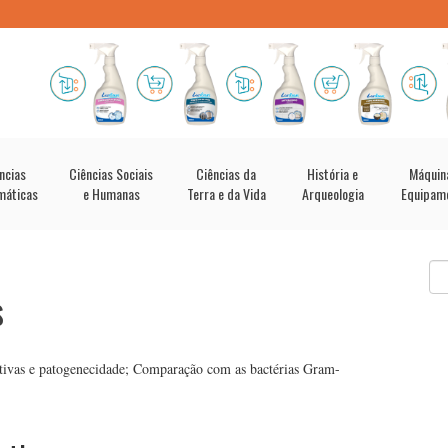
ncias
Ciências Sociais
Ciências da
História e
Máquin
máticas
e Humanas
Terra e da Vida
Arqueologia
Equipam
s
tivas e patogenecidade; Comparação com as bactérias Gram-