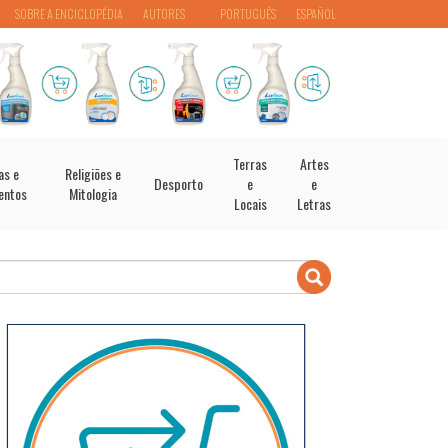
SOBRE A ENCICLOPÉDIA
AUTORES
PORTUGUÊS
ESPAÑOL
Terras
Artes
as e
Religiões e
Desporto
e
e
entos
Mitologia
Locais
Letras