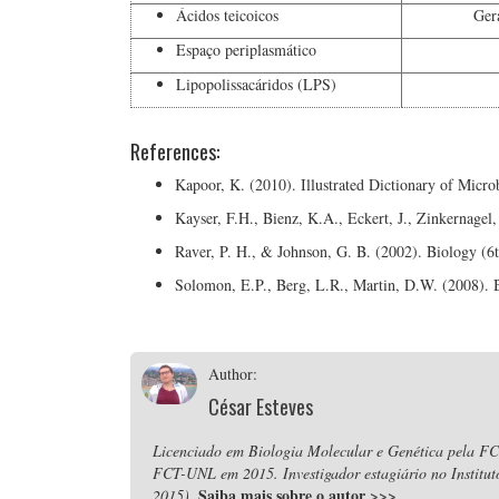
Ácidos teicoicos
Ger
Espaço periplasmático
Lipopolissacáridos (LPS)
References:
Kapoor, K. (2010). Illustrated Dictionary of Micr
Kayser, F.H., Bienz, K.A., Eckert, J., Zinkernagel
Raver, P. H., & Johnson, G. B. (2002). Biology (6
Solomon, E.P., Berg, L.R., Martin, D.W. (2008). 
Author:
César Esteves
Licenciado em Biologia Molecular e Genética pela F
FCT-UNL em 2015. Investigador estagiário no Instituto
Saiba mais sobre o autor
>>>
2015).