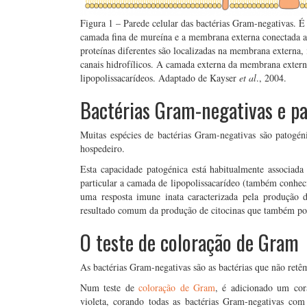
Figura 1 – Parede celular das bactérias Gram-negativas. É 
camada fina de mureína e a membrana externa conectada a 
proteínas diferentes são localizadas na membrana externa, 
canais hidrofílicos. A camada externa da membrana exter
lipopolissacarídeos. Adaptado de Kayser
et al
., 2004.
Bactérias Gram-negativas e p
Muitas espécies de bactérias Gram-negativas são patogé
hospedeiro.
Esta capacidade patogénica está habitualmente associad
particular a camada de lipopolissacarídeo (também conh
uma resposta imune inata caracterizada pela produção
resultado comum da produção de citocinas que também pod
O teste de coloração de Gram
As bactérias Gram-negativas são as bactérias que não retêm
Num teste de
coloração de Gram
, é adicionado um cor
violeta, corando todas as bactérias Gram-negativas co