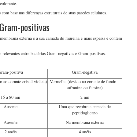
colorante.
as com base nas diferenças estruturais de suas paredes celulares.
Gram-positivas
a membrana externa e a sua camada de mureína é mais espessa e contém
 relevantes entre bactérias Gram-negativas e Gram-positivas.
ram-positiva
Gram-negativa
 ao corante cristal violeta)
Vermelha (devido ao corante de fundo –
safranina ou fucsina)
15 a 80 nm
2 nm
Ausente
Uma que recobre a camada de
peptidoglicano
Ausente
Na membrana externa
2 anéis
4 anéis