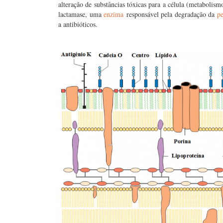
alteração de substâncias tóxicas para a célula (metaboli
lactamase, uma
enzima
responsável pela degradação da
pe
a antibióticos.