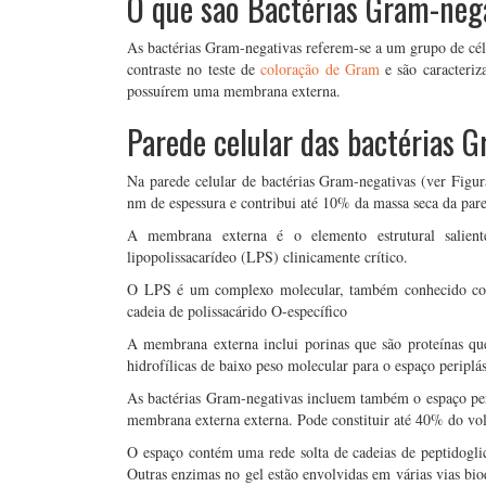
O que são Bactérias Gram-neg
As bactérias Gram-negativas referem-se a um grupo de cél
contraste no teste de
coloração de Gram
e são caracteriz
possuírem uma membrana externa.
Parede celular das bactérias 
Na parede celular de bactérias Gram-negativas (ver Figu
nm de espessura e contribui até 10% da massa seca da pare
A membrana externa é o elemento estrutural salie
lipopolissacarídeo (LPS) clinicamente crítico.
O LPS é um complexo molecular, também conhecido como
cadeia de polissacárido O-específico
A membrana externa inclui porinas que são proteínas q
hidrofílicas de baixo peso molecular para o espaço periplá
As bactérias Gram-negativas incluem também o espaço per
membrana externa externa. Pode constituir até 40% do vol
O espaço contém uma rede solta de cadeias de peptidogli
Outras enzimas no gel estão envolvidas em várias vias bioq