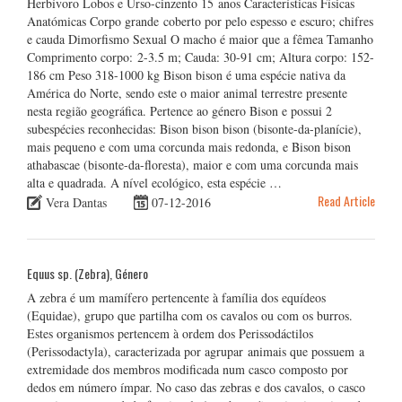
Herbívoro Lobos e Urso-cinzento 15 anos Características Físicas
Anatómicas Corpo grande coberto por pelo espesso e escuro; chifres
e cauda Dimorfismo Sexual O macho é maior que a fêmea Tamanho
Comprimento corpo: 2-3.5 m; Cauda: 30-91 cm; Altura corpo: 152-
186 cm Peso 318-1000 kg Bison bison é uma espécie nativa da
América do Norte, sendo este o maior animal terrestre presente
nesta região geográfica. Pertence ao género Bison e possui 2
subespécies reconhecidas: Bison bison bison (bisonte-da-planície),
mais pequeno e com uma corcunda mais redonda, e Bison bison
athabascae (bisonte-da-floresta), maior e com uma corcunda mais
alta e quadrada. A nível ecológico, esta espécie …
Read Article
Vera Dantas
07-12-2016
Equus sp. (Zebra), Género
A zebra é um mamífero pertencente à família dos equídeos
(Equidae), grupo que partilha com os cavalos ou com os burros.
Estes organismos pertencem à ordem dos Perissodáctilos
(Perissodactyla), caracterizada por agrupar animais que possuem a
extremidade dos membros modificada num casco composto por
dedos em número ímpar. No caso das zebras e dos cavalos, o casco