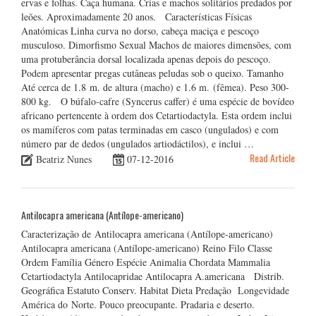
ervas e folhas. Caça humana. Crias e machos solitários predados por
leões. Aproximadamente 20 anos. Características Físicas
Anatómicas Linha curva no dorso, cabeça maciça e pescoço
musculoso. Dimorfismo Sexual Machos de maiores dimensões, com
uma protuberância dorsal localizada apenas depois do pescoço.
Podem apresentar pregas cutâneas peludas sob o queixo. Tamanho
Até cerca de 1.8 m. de altura (macho) e 1.6 m. (fêmea). Peso 300-
800 kg. O búfalo-cafre (Syncerus caffer) é uma espécie de bovídeo
africano pertencente à ordem dos Cetartiodactyla. Esta ordem inclui
os mamíferos com patas terminadas em casco (ungulados) e com
número par de dedos (ungulados artiodáctilos), e inclui …
Read Article
Beatriz Nunes
07-12-2016
Antilocapra americana (Antílope-americano)
Caracterização de Antilocapra americana (Antílope-americano)
Antilocapra americana (Antílope-americano) Reino Filo Classe
Ordem Família Género Espécie Animalia Chordata Mammalia
Cetartiodactyla Antilocapridae Antilocapra A.americana Distrib.
Geográfica Estatuto Conserv. Habitat Dieta Predação Longevidade
América do Norte. Pouco preocupante. Pradaria e deserto.