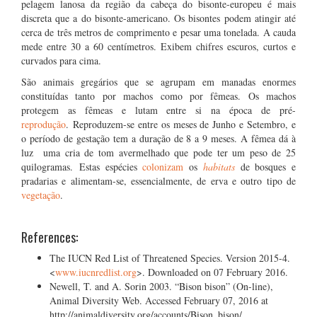
pelagem lanosa da região da cabeça do bisonte-europeu é mais
discreta que a do bisonte-americano. Os bisontes podem atingir até
cerca de três metros de comprimento e pesar uma tonelada. A cauda
mede entre 30 a 60 centímetros. Exibem chifres escuros, curtos e
curvados para cima.
São animais gregários que se agrupam em manadas enormes
constituídas tanto por machos como por fêmeas. Os machos
protegem as fêmeas e lutam entre si na época de pré-
reprodução
. Reproduzem-se entre os meses de Junho e Setembro, e
o período de gestação tem a duração de 8 a 9 meses. A fêmea dá à
luz uma cria de tom avermelhado que pode ter um peso de 25
quilogramas. Estas espécies
colonizam
os
habitats
de bosques e
pradarias e alimentam-se, essencialmente, de erva e outro tipo de
vegetação
.
References:
The IUCN Red List of Threatened Species. Version 2015-4.
<
www.iucnredlist.org
>. Downloaded on 07 February 2016.
Newell, T. and A. Sorin 2003. “Bison bison” (On-line),
Animal Diversity Web. Accessed February 07, 2016 at
http://animaldiversity.org/accounts/Bison_bison/