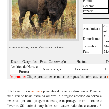
Família:
Género:
Espécie:
.
Poss
Anatómicas:
ante
O ma
Dimorfismo:
mais
Tamanho:
Mach
Bisonte americano, uma das duas espécies de bisontes
.
Peso:
Mach
.
Distrib. Geográfica
Estat. Conservação
Habitat
Di
.
América do Norte e
Quase ameaçado
Pradarias
Herb
Europa
>
.
Importante:
Clique para comentar ou colocar questões sobre este tema
…
.
Os bisontes são
animais
possantes de grandes dimensões. Possuem
uma grande bossa entre os ombros, e a região anterior do corpo é
revestida por uma pelagem lanosa que os protege do frio durante o
Inverno. São animais ungulados com cascos redondos e escuros. A