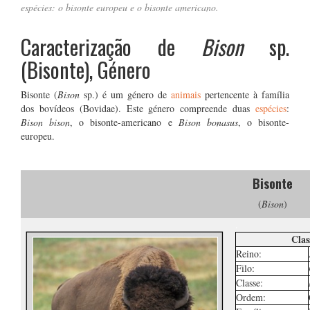
espécies: o bisonte europeu e o bisonte americano.
Caracterização de
Bison
sp.
(Bisonte), Género
Bisonte (
Bison
sp.) é um género de
animais
pertencente à família
dos bovídeos (Bovidae). Este género compreende duas
espécies
:
Bison bison
, o bisonte-americano e
Bison bonasus
, o bisonte-
europeu.
…
Bisonte
(
Bison
)
.
Clas
Reino:
Filo:
Classe:
Ordem: