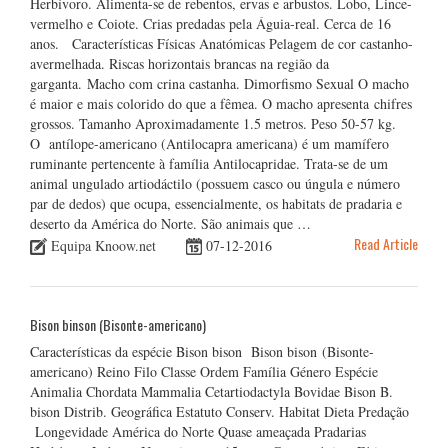
Herbívoro. Alimenta-se de rebentos, ervas e arbustos. Lobo, Lince-
vermelho e Coiote. Crias predadas pela Águia-real. Cerca de 16
anos. Características Físicas Anatómicas Pelagem de cor castanho-
avermelhada. Riscas horizontais brancas na região da
garganta. Macho com crina castanha. Dimorfismo Sexual O macho
é maior e mais colorido do que a fêmea. O macho apresenta chifres
grossos. Tamanho Aproximadamente 1.5 metros. Peso 50-57 kg.
O antílope-americano (Antilocapra americana) é um mamífero
ruminante pertencente à família Antilocapridae. Trata-se de um
animal ungulado artiodáctilo (possuem casco ou úngula e número
par de dedos) que ocupa, essencialmente, os habitats de pradaria e
deserto da América do Norte. São animais que …
Read Article
Equipa Knoow.net
07-12-2016
Bison binson (Bisonte-americano)
Características da espécie Bison bison Bison bison (Bisonte-
americano) Reino Filo Classe Ordem Família Género Espécie
Animalia Chordata Mammalia Cetartiodactyla Bovidae Bison B.
bison Distrib. Geográfica Estatuto Conserv. Habitat Dieta Predação
Longevidade América do Norte Quase ameaçada Pradarias