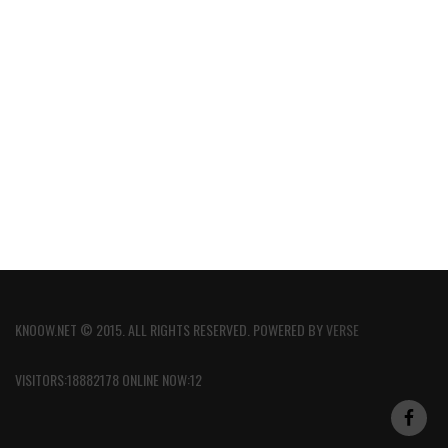
KNOOW.NET © 2015. ALL RIGHTS RESERVED. POWERED BY
VERSE
VISITORS:18882178 ONLINE NOW:12