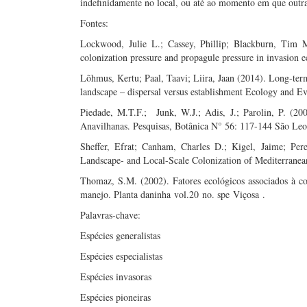
indefinidamente no local, ou até ao momento em que outra 
Fontes:
Lockwood, Julie L.; Cassey, Phillip; Blackburn, Tim 
colonization pressure and propagule pressure in invasion e
Lõhmus, Kertu; Paal, Taavi; Liira, Jaan (2014). Long-term
landscape – dispersal versus establishment Ecology and E
Piedade, M.T.F.; Junk, W.J.; Adis, J.; Parolin, P. (20
Anavilhanas. Pesquisas, Botânica N° 56: 117-144 São Leop
Sheffer, Efrat; Canham, Charles D.; Kigel, Jaime; Per
Landscape- and Local-Scale Colonization of Mediterranea
Thomaz, S.M. (2002). Fatores ecológicos associados à co
manejo. Planta daninha vol.20 no. spe Viçosa .
Palavras-chave:
Espécies generalistas
Espécies especialistas
Espécies invasoras
Espécies pioneiras