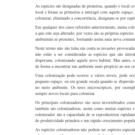
As espécies são designadas de pioneiras, quando o local 
local e foram as primeiras a interagir com aquele espaço. 
colonizar, eliminado a concorrência, designam-se por espé
Em qualquer dos casos referidos anteriormente, numa colo
a que este seja alterado, por vezes são as próprias espéci
ambientais aí presentes, formando assim uma nova comuni
Neste termo não são tidas em conta as invasões provocada
não estão a ser consideradas as espécies que são intr
dispersam, colonizando aquele novo habitat. Mas antes, es
de forma a encontrar um ambiente mais propício ao seu cr
Uma colonização pode ocorrer a vários níveis, pode oc
pequeno espaço, ou em grande escala quando se dispersão 
no meio ambiente. Os seres microscópicos, por exempl
sempre novos locais para colonizar.
Os principais colonizadores são seres invertebrados com
também são colonizadoras, assim como muitas espécies ve
colonizador são a capacidade de se reproduzirem rapida
de produtividade primária e um rápido crescimento popula
As espécies colonizadoras não podem ser espécies especia