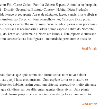
eino Filo Classe Ordem Família Género Espécie Animalia Arthropoda
 Distrib. Geográfica Estatuto Conserv. Habitat Dieta Predação
 Pouco preocupante Áreas de pântanos, lagos, canais, rios e ribeiras
as Anatómicas Corpo em tom vermelho-vivo; Cabeça e tórax possui
coloração vermelha muito mais pronunciada e garras mais poderosas
ouisiana (Procambarus clarkii) é uma espécie nativa do Nordeste
do Texas ao Alabama e a Norte até Illinois. Esta espécie é cultivada
o características fisiológicas: - maturidade prematura e taxas de
Read Article
 são plantas que após terem sido introduzidas num novo habitat
ivas que já lá se encontravam. Uma espécie torna-se invasora se
diferentes habitats, assim como um sistema reprodutivo muito eficiente
ue são dispersas por diferentes agentes dispersivos. Uma planta
 ou de forma propositada ao ser introduzida (pelo ser humano). As
Read Article