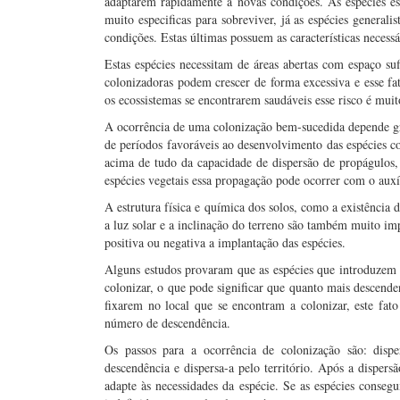
adaptarem rapidamente a novas condições. As espécies esp
muito especificas para sobreviver, já as espécies general
condições. Estas últimas possuem as características necess
Estas espécies necessitam de áreas abertas com espaço suf
colonizadoras podem crescer de forma excessiva e esse fat
os ecossistemas se encontrarem saudáveis esse risco é mui
A ocorrência de uma colonização bem-sucedida depende g
de períodos favoráveis ao desenvolvimento das espécies c
acima de tudo da capacidade de dispersão de propágulos,
espécies vegetais essa propagação pode ocorrer com o auxí
A estrutura física e química dos solos, como a existência 
a luz solar e a inclinação do terreno são também muito im
positiva ou negativa a implantação das espécies.
Alguns estudos provaram que as espécies que introduzem 
colonizar, o que pode significar que quanto mais descende
fixarem no local que se encontram a colonizar, este fat
número de descendência.
Os passos para a ocorrência de colonização são: disper
descendência e dispersa-a pelo território. Após a dispers
adapte às necessidades da espécie. Se as espécies conseg