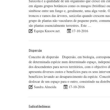
Saxícola é a qualidade de um organismo que cresce em cim
em alguns grupos botânicos como os musgos (briófitas) ou
simbiose entre um fungo e, geralmente, uma alga verde. O
troncos e ramos das árvores, saxícolas quando crescem nas
grupo de plantas não vasculares de pequeno porte, comum
são plantas essencialmente terrestres. Este …
Equipa Knoow.net
17-10-2016
Dispersão
Conceito de dispersão Dispersão, em biologia, correspon
de determinada espécie num determinado espaço, independe
dos descendentes para novos territórios, com o objectivo d
apresenta diversos custos e benefícios para os seus interve
benefícios levando ao desaparecimento da espécie. Conceit
deslocar de um espaço para o outro, consistindo na distri
Sandra Almeida
17-10-2016
Eudicotiledóneas