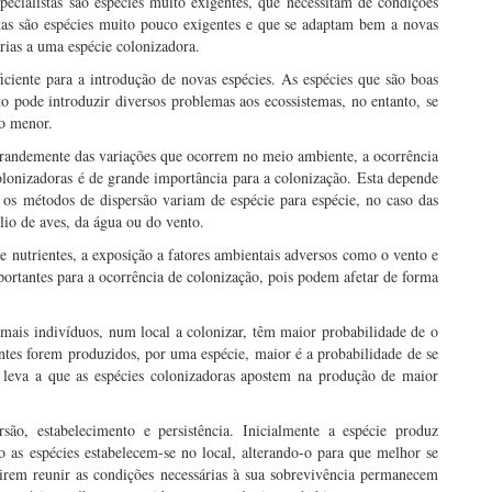
ecialistas são espécies muito exigentes, que necessitam de condições
istas são espécies muito pouco exigentes e que se adaptam bem a novas
árias a uma espécie colonizadora.
iciente para a introdução de novas espécies. As espécies que são boas
o pode introduzir diversos problemas aos ecossistemas, no entanto, se
to menor.
randemente das variações que ocorrem no meio ambiente, a ocorrência
olonizadoras é de grande importância para a colonização. Esta depende
 os métodos de dispersão variam de espécie para espécie, no caso das
lio de aves, da água ou do vento.
de nutrientes, a exposição a fatores ambientais adversos como o vento e
portantes para a ocorrência de colonização, pois podem afetar de forma
mais indivíduos, num local a colonizar, têm maior probabilidade de o
ntes forem produzidos, por uma espécie, maior é a probabilidade de se
o leva a que as espécies colonizadoras apostem na produção de maior
são, estabelecimento e persistência. Inicialmente a espécie produz
ão as espécies estabelecem-se no local, alterando-o para que melhor se
uirem reunir as condições necessárias à sua sobrevivência permanecem