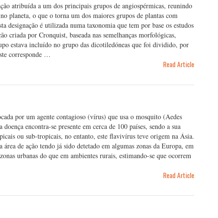
ão atribuída a um dos principais grupos de angiospérmicas, reunindo
s no planeta, o que o torna um dos maiores grupos de plantas com
Esta designação é utilizada numa taxonomia que tem por base os estudos
ação criada por Cronquist, baseada nas semelhanças morfológicas,
po estava incluído no grupo das dicotiledóneas que foi dividido, por
este corresponde …
Read Article
cada por um agente contagioso (vírus) que usa o mosquito (Aedes
 doença encontra-se presente em cerca de 100 países, sendo a sua
icais ou sub-tropicais, no entanto, este flavivírus teve origem na Ásia.
 área de ação tendo já sido detetado em algumas zonas da Europa, em
 zonas urbanas do que em ambientes rurais, estimando-se que ocorrem
Read Article