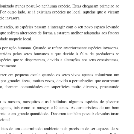
colonizado nunca possuí-o nenhuma espécie. Estas chegaram primeiro ao
Por outro lado, se já existiam espécies no local, aquelas que o vieram
cie invasora.
nização, as espécies passam a interagir com o seu novo espaço levando
es que sofrem alterações de forma a estarem melhor adaptadas aos fatores
dade naquele local.
s por ação humana. Quando se refere anteriormente espécies invasoras,
oduzidas pelos seres humanos e que devido à falta de predadores se
pécies que se dispersaram, devido a alterações nos seus ecossistemas,
escimento.
orrer em pequena escala quando os seres vivos apenas colonizam um
por grandes áreas, muitas vezes, devido a perturbações que ocorreram
o, formam comunidades em superfícies muito diversas, procurando
o as moscas, mosquitos e as libelinhas, algumas espécies de pássaros
getais, tais como os musgos e líquenes. As caraterísticas de um bom
mente e em grande quantidade. Deveram também possuir elevadas taxas
cional.
listas de um determinado ambiente pois precisam de ser capazes de se