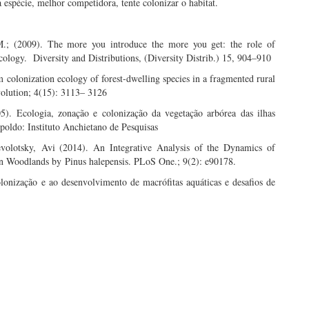
espécie, melhor competidora, tente colonizar o habitat.
M.; (2009). The more you introduce the more you get: the role of
cology. Diversity and Distributions, (Diversity Distrib.) 15, 904–910
 colonization ecology of forest-dwelling species in a fragmented rural
volution; 4(15): 3113– 3126
05). Ecologia, zonação e colonização da vegetação arbórea das ilhas
oldo: Instituto Anchietano de Pesquisas
evolotsky, Avi (2014). An Integrative Analysis of the Dynamics of
n Woodlands by Pinus halepensis. PLoS One.; 9(2): e90178.
lonização e ao desenvolvimento de macrófitas aquáticas e desafios de