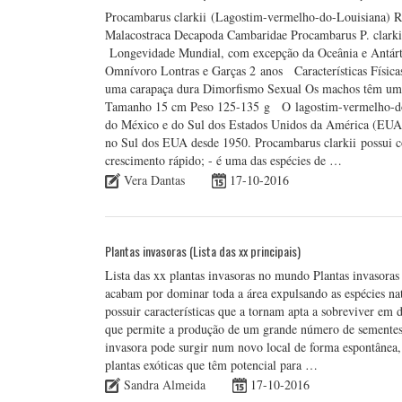
Procambarus clarkii (Lagostim-vermelho-do-Louisiana) R
Malacostraca Decapoda Cambaridae Procambarus P. clarkii
Longevidade Mundial, com excepção da Oceânia e Antártida
Omnívoro Lontras e Garças 2 anos Características Físic
uma carapaça dura Dimorfismo Sexual Os machos têm uma 
Tamanho 15 cm Peso 125-135 g O lagostim-vermelho-do-L
do México e do Sul dos Estados Unidos da América (EUA), 
no Sul dos EUA desde 1950. Procambarus clarkii possui com
crescimento rápido; - é uma das espécies de …
Vera Dantas
17-10-2016
Plantas invasoras (Lista das xx principais)
Lista das xx plantas invasoras no mundo Plantas invasoras
acabam por dominar toda a área expulsando as espécies nat
possuir características que a tornam apta a sobreviver em 
que permite a produção de um grande número de sementes q
invasora pode surgir num novo local de forma espontânea,
plantas exóticas que têm potencial para …
Sandra Almeida
17-10-2016