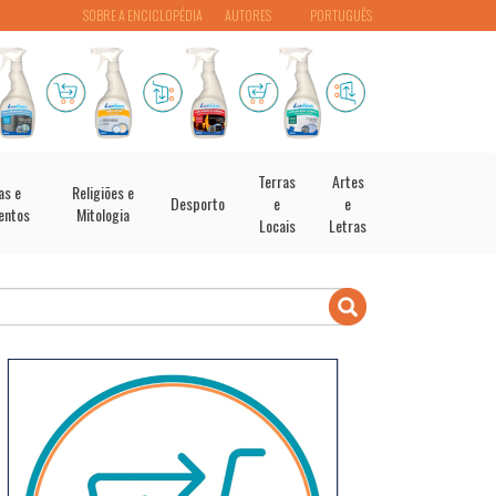
SOBRE A ENCICLOPÉDIA
AUTORES
PORTUGUÊS
Terras
Artes
as e
Religiões e
Desporto
e
e
entos
Mitologia
Locais
Letras