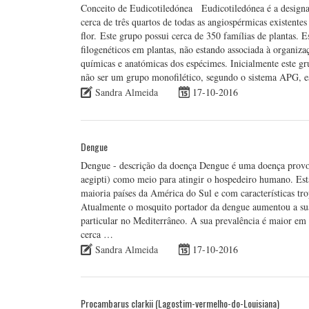
Conceito de Eudicotiledónea Eudicotiledónea é a designaç
cerca de três quartos de todas as angiospérmicas existente
flor. Este grupo possui cerca de 350 famílias de plantas. 
filogenéticos em plantas, não estando associada à organiz
químicas e anatómicas dos espécimes. Inicialmente este gru
não ser um grupo monofilético, segundo o sistema APG, 
Sandra Almeida
17-10-2016
Dengue
Dengue - descrição da doença Dengue é uma doença provo
aegipti) como meio para atingir o hospedeiro humano. Esta
maioria países da América do Sul e com características trop
Atualmente o mosquito portador da dengue aumentou a sua
particular no Mediterrâneo. A sua prevalência é maior em
cerca …
Sandra Almeida
17-10-2016
Procambarus clarkii (Lagostim-vermelho-do-Louisiana)