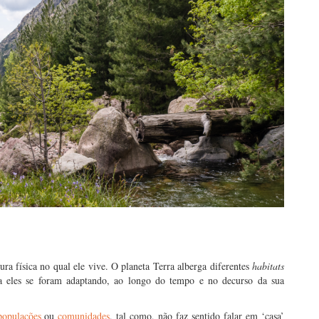
ura física no qual ele vive. O planeta Terra alberga diferentes
habitats
 a eles se foram adaptando, ao longo do tempo e no decurso da sua
populações
ou
comunidades
, tal como, não faz sentido falar em ‘casa’