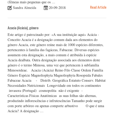
(fêmeas mais pequenas que os …
Read Article
Sandra Almeida
20-09-2018
Acacia (Acácia), género
Este artigo é patrocinado por: «A sua instituição aqui» Acácia -
Conceito Acacia é a designação comum dada aos elementos do
género Acacia, este género reúne mais de 1000 espécies diferentes,
pertencentes à família das fagáceas, Fabaceae. Diversas espécies
assumem esta designação, a mais comum é atribuída à espécie
Acacia dealbata. Outra designação associada aos elementos deste
género é o termo Mimosa, uma vez que pertencem à subfamília
Mimosoideae. Acacia (Acácia) Reino Filo Classe Ordem Família
Género Espécie Magnoliophyta Magnoliophyta Rosopsida Fabales
Fabaceae Acacia - Distrib. Geográfica Estatuto Conserv. Habitat
Necessidades Nutricionais Longevidade em todos os continentes
invasora (Portugal) cosmopolita não é exigente -
Características Físicas Anatómicas as suas folhas são alternas,
produzindo inflorescências e infrutescências Tamanho pode surgir
com porte arbóreo ou apenas comporte arbustivo O que é uma
Acácia? A designação …