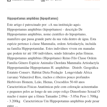
Hippopotamus amphibius (hipopótamos)
Este artigo é patrocinado por: «A sua instituição aqui»
Hippopotamus amphibius (hipopótamos) - descrição De
Hippopotamus amphibius, nome cientifico do hipopótamo,
mamífero que passa grande parte da sua vida dentro de água. Esta
espécie pertence à classe Mammalia, ordem Artiodactyla, incluída
na família Hippopotamidae. Estes indivíduos vivem em manadas
que podem ter até 100 indivíduos, sendo liderados pelas fêmeas.
Hippopotamus amphibius (Hipopótamo) Reino Filo Classe Ordem
Família Género Espécie Animalia Chordata Mammalia Artiodactyla
Hippopotamidae Hippopotamus H. amphibius Distrib. Geográfica
Estatuto Conserv. Habitat Dieta Predação Longevidade África
(savana) Vulnerável Rios, riachos e ribeiros pouco profundos
Herbívoro Homem, Leão, Hienas, Crocodilos 50-60 anos
Características Físicas Anatómicas pele com coloração acinzentadas
e pequenos pelos ao longo de um corpo roliço Dimorfismo Sexual O
macho é maior que a fêmea Tamanho 2.09m - 5.05m Peso 1.700kg
- 3.200kg Características Um Hippopotamus amphibius pode pesar
entre …