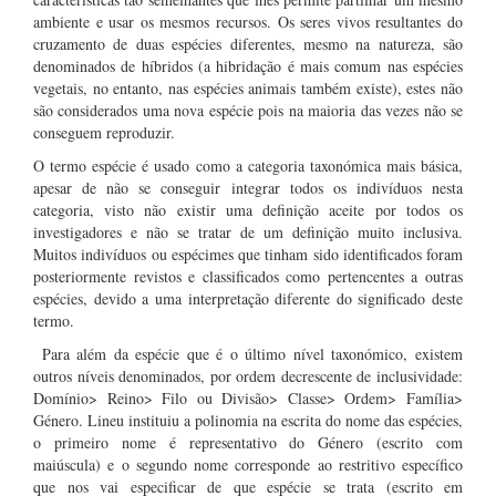
ambiente e usar os mesmos recursos. Os seres vivos resultantes do
cruzamento de duas espécies diferentes, mesmo na natureza, são
denominados de híbridos (a hibridação é mais comum nas espécies
vegetais, no entanto, nas espécies animais também existe), estes não
são considerados uma nova espécie pois na maioria das vezes não se
conseguem reproduzir.
O termo espécie é usado como a categoria taxonómica mais básica,
apesar de não se conseguir integrar todos os indivíduos nesta
categoria, visto não existir uma definição aceite por todos os
investigadores e não se tratar de um definição muito inclusiva.
Muitos indivíduos ou espécimes que tinham sido identificados foram
posteriormente revistos e classificados como pertencentes a outras
espécies, devido a uma interpretação diferente do significado deste
termo.
Para além da espécie que é o último nível taxonómico, existem
outros níveis denominados, por ordem decrescente de inclusividade:
Domínio> Reino> Filo ou Divisão> Classe> Ordem> Família>
Género. Lineu instituiu a polinomia na escrita do nome das espécies,
o primeiro nome é representativo do Género (escrito com
maiúscula) e o segundo nome corresponde ao restritivo específico
que nos vai especificar de que espécie se trata (escrito em