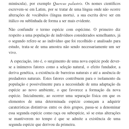
minúscula), por exemplo
Quercus palustris
. Os nomes científicos
escrevem-se em Latim, por se tratar de uma língua onde não ocorre
alterações de vocábulos (língua morta), a sua escrita deve ser em
itálico ou sublinhada de forma a ser mais evidente.
Não confundir o termo espécie com espécime. O primeiro diz
respeito a uma população de indivíduos considerados semelhantes, já
o segundo refere-se ao indivíduo que foi recolhido e analisado para
estudo, trata-se de uma amostra não sendo necessariamente um ser
vivo.
A especiação, isto é, o surgimento de uma nova espécie pode dever-
se a inúmeros fatores como a seleção natural, o efeito fundador, a
deriva genética, a existência de barreiras naturais e até a ausência de
predadores naturais. Estes fatores contribuem para o isolamento da
população e possivelmente para a necessidade de uma adaptação da
espécie ao novo ambiente, o que favorece a formação da nova
espécie. Inicialmente, ao ocorrer uma separação física em que os
elementos de uma determinada espécie começam a adquirir
caraterísticas distintivas entre os dois grupos, passa-se a denominar
essa segunda espécie como raça ou subespécie, só se estas alterações
se mantiverem no tempo é que se admite a existência de uma
segunda espécie que derivou da primeira.