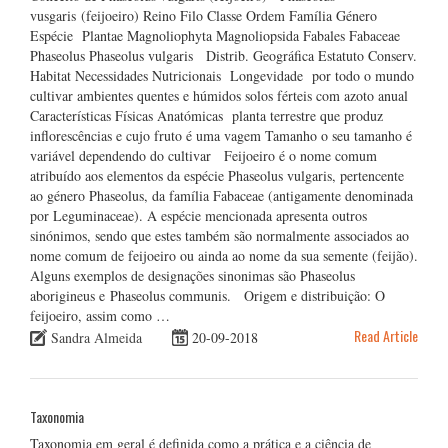
vusgaris (feijoeiro) Reino Filo Classe Ordem Família Género
Espécie Plantae Magnoliophyta Magnoliopsida Fabales Fabaceae
Phaseolus Phaseolus vulgaris Distrib. Geográfica Estatuto Conserv.
Habitat Necessidades Nutricionais Longevidade por todo o mundo
cultivar ambientes quentes e húmidos solos férteis com azoto anual
Características Físicas Anatómicas planta terrestre que produz
inflorescências e cujo fruto é uma vagem Tamanho o seu tamanho é
variável dependendo do cultivar Feijoeiro é o nome comum
atribuído aos elementos da espécie Phaseolus vulgaris, pertencente
ao género Phaseolus, da família Fabaceae (antigamente denominada
por Leguminaceae). A espécie mencionada apresenta outros
sinónimos, sendo que estes também são normalmente associados ao
nome comum de feijoeiro ou ainda ao nome da sua semente (feijão).
Alguns exemplos de designações sinonimas são Phaseolus
aborigineus e Phaseolus communis. Origem e distribuição: O
feijoeiro, assim como …
Read Article
Sandra Almeida
20-09-2018
Taxonomia
Taxonomia em geral é definida como a prática e a ciência de