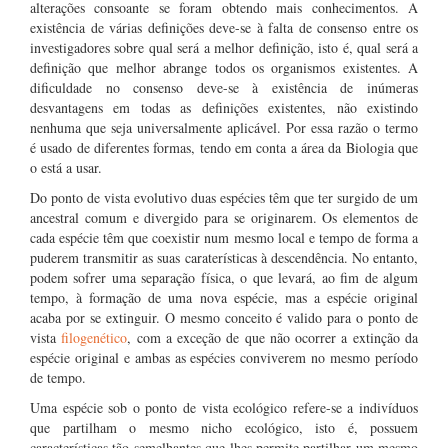
alterações consoante se foram obtendo mais conhecimentos. A
existência de várias definições deve-se à falta de consenso entre os
investigadores sobre qual será a melhor definição, isto é, qual será a
definição que melhor abrange todos os organismos existentes. A
dificuldade no consenso deve-se à existência de inúmeras
desvantagens em todas as definições existentes, não existindo
nenhuma que seja universalmente aplicável. Por essa razão o termo
é usado de diferentes formas, tendo em conta a área da Biologia que
o está a usar.
Do ponto de vista evolutivo duas espécies têm que ter surgido de um
ancestral comum e divergido para se originarem. Os elementos de
cada espécie têm que coexistir num mesmo local e tempo de forma a
puderem transmitir as suas caraterísticas à descendência. No entanto,
podem sofrer uma separação física, o que levará, ao fim de algum
tempo, à formação de uma nova espécie, mas a espécie original
acaba por se extinguir. O mesmo conceito é valido para o ponto de
vista
filogenético
, com a exceção de que não ocorrer a extinção da
espécie original e ambas as espécies conviverem no mesmo período
de tempo.
Uma espécie sob o ponto de vista ecológico refere-se a indivíduos
que partilham o mesmo nicho ecológico, isto é, possuem
características tão semelhantes que lhes permite partilhar um mesmo