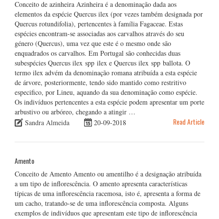
Conceito de azinheira Azinheira é a denominação dada aos
elementos da espécie Quercus ilex (por vezes também designada por
Quercus rotundifolia), pertencentes à família Fagaceae. Estas
espécies encontram-se associadas aos carvalhos através do seu
género (Quercus), uma vez que este é o mesmo onde são
enquadrados os carvalhos. Em Portugal são conhecidas duas
subespécies Quercus ilex spp ilex e Quercus ilex spp ballota. O
termo ilex advém da denominação romana atribuída a esta espécie
de árvore, posteriormente, tendo sido mantido como restritivo
especifico, por Lineu, aquando da sua denominação como espécie.
Os indivíduos pertencentes a esta espécie podem apresentar um porte
arbustivo ou arbóreo, chegando a atingir …
Read Article
Sandra Almeida
20-09-2018
Amento
Conceito de Amento Amento ou amentilho é a designação atribuída
a um tipo de inflorescência. O amento apresenta características
típicas de uma inflorescência racemosa, isto é, apresenta a forma de
um cacho, tratando-se de uma inflorescência composta. Alguns
exemplos de indivíduos que apresentam este tipo de inflorescência