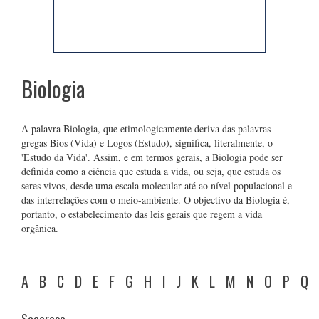
Biologia
A palavra Biologia, que etimologicamente deriva das palavras
gregas Bios (Vida) e Logos (Estudo), significa, literalmente, o
'Estudo da Vida'. Assim, e em termos gerais, a Biologia pode ser
definida como a ciência que estuda a vida, ou seja, que estuda os
seres vivos, desde uma escala molecular até ao nível populacional e
das interrelações com o meio-ambiente. O objectivo da Biologia é,
portanto, o estabelecimento das leis gerais que regem a vida
orgânica.
A
B
C
D
E
F
G
H
I
J
K
L
M
N
O
P
Q