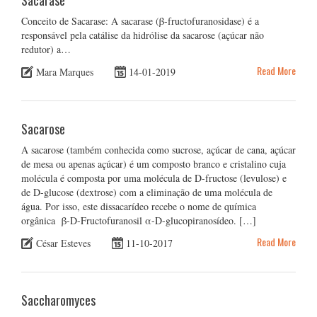
Sacarase
Conceito de Sacarase: A sacarase (β-fructofuranosidase) é a
responsável pela catálise da hidrólise da sacarose (açúcar não
redutor) a…
Read More
Mara Marques
14-01-2019
Sacarose
A sacarose (também conhecida como sucrose, açúcar de cana, açúcar
de mesa ou apenas açúcar) é um composto branco e cristalino cuja
molécula é composta por uma molécula de D-fructose (levulose) e
de D-glucose (dextrose) com a eliminação de uma molécula de
água. Por isso, este dissacarídeo recebe o nome de química
orgânica β-D-Fructofuranosil α-D-glucopiranosídeo. […]
Read More
César Esteves
11-10-2017
Saccharomyces