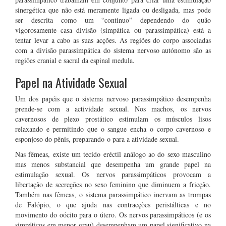
sinergética que não está meramente ligada ou desligada, mas pode
ser descrita como um “continuo” dependendo do quão
vigorosamente casa divisão (simpática ou parassimpática) está a
tentar levar a cabo as suas acções. As regiões do corpo associadas
com a divisão parassimpática do sistema nervoso autónomo são as
regiões cranial e sacral da espinal medula.
Papel na Atividade Sexual
Um dos papéis que o sistema nervoso parassimpático desempenha
prende-se com a actividade sexual. Nos machos, os nervos
cavernosos de plexo prostático estimulam os músculos lisos
relaxando e permitindo que o sangue encha o corpo cavernoso e
esponjoso do pênis, preparando-o para a atividade sexual.
Nas fêmeas, existe um tecido eréctil análogo ao do sexo masculino
mas menos substancial que desempenha um grande papel na
estimulação sexual. Os nervos parassimpáticos provocam a
libertação de secreções no sexo feminino que diminuem a fricção.
Também nas fêmeas, o sistema parassimpático inervam as trompas
de Falópio, o que ajuda nas contracções peristálticas e no
movimento do oócito para o útero. Os nervos parassimpáticos (e os
simpáticos em menor grau) desempenham um papel significativo na