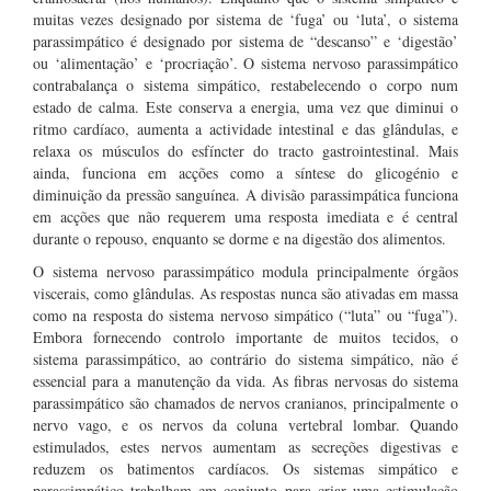
muitas vezes designado por sistema de ‘fuga’ ou ‘luta’, o sistema
parassimpático é designado por sistema de “descanso” e ‘digestão’
ou ‘alimentação’ e ‘procriação’. O sistema nervoso parassimpático
contrabalança o sistema simpático, restabelecendo o corpo num
estado de calma. Este conserva a energia, uma vez que diminui o
ritmo cardíaco, aumenta a actividade intestinal e das glândulas, e
relaxa os músculos do esfíncter do tracto gastrointestinal. Mais
ainda, funciona em acções como a síntese do glicogénio e
diminuição da pressão sanguínea. A divisão parassimpática funciona
em acções que não requerem uma resposta imediata e é central
durante o repouso, enquanto se dorme e na digestão dos alimentos.
O sistema nervoso parassimpático modula principalmente órgãos
viscerais, como glândulas. As respostas nunca são ativadas em massa
como na resposta do sistema nervoso simpático (“luta” ou “fuga”).
Embora fornecendo controlo importante de muitos tecidos, o
sistema parassimpático, ao contrário do sistema simpático, não é
essencial para a manutenção da vida. As fibras nervosas do sistema
parassimpático são chamados de nervos cranianos, principalmente o
nervo vago, e os nervos da coluna vertebral lombar. Quando
estimulados, estes nervos aumentam as secreções digestivas e
reduzem os batimentos cardíacos. Os sistemas simpático e
parassimpático trabalham em conjunto para criar uma estimulação