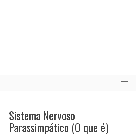
Toggle
naviga
Sistema Nervoso
Parassimpático (O que é)