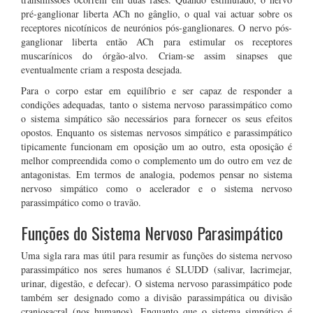
pré-ganglionar liberta ACh no gânglio, o qual vai actuar sobre os
receptores nicotínicos de neurónios pós-ganglionares. O nervo pós-
ganglionar liberta então ACh para estimular os receptores
muscarínicos do órgão-alvo. Criam-se assim sinapses que
eventualmente criam a resposta desejada.
Para o corpo estar em equilíbrio e ser capaz de responder a
condições adequadas, tanto o sistema nervoso parassimpático como
o sistema simpático são necessários para fornecer os seus efeitos
opostos. Enquanto os sistemas nervosos simpático e parassimpático
tipicamente funcionam em oposição um ao outro, esta oposição é
melhor compreendida como o complemento um do outro em vez de
antagonistas. Em termos de analogia, podemos pensar no sistema
nervoso simpático como o acelerador e o sistema nervoso
parassimpático como o travão.
Funções do Sistema Nervoso Parasimpático
Uma sigla rara mas útil para resumir as funções do sistema nervoso
parassimpático nos seres humanos é SLUDD (salivar, lacrimejar,
urinar, digestão, e defecar). O sistema nervoso parassimpático pode
também ser designado como a divisão parassimpática ou divisão
craniosacral (nos humanos). Enquanto que o sistema simpático é