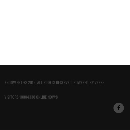
KNOOW.NET © 2015. ALL RIGHTS RESERVED. POWERED BY
VERSE
VISITORS:18884338 ONLINE NOW:8