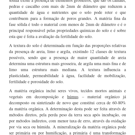
sólida existe a presença de elementos grosseiros, que são os calhaus,
pedras e cascalho com mais de 2mm de diâmetro que reduzem a
quantidade de água e nutrientes que o solo pode reter e que
contribuem para a formação de poros grandes. A matéria fina da
fase sólida é todo o material com menos de 2mm de diâmetro e é o
principal responsável pelas propriedades químicas do solo e é sobre
esta que é feita a avaliação da fertilidade do solo.
A textura do solo é determinada em função das proporções relativas
da presença de areia, limo e argila, existindo 12 classes de textura
possíveis, sendo que a presença de maior quantidade de areia
determina uma estrutura mais grosseira, de argila uma mais fina e de
limo uma estrutura mais mediana. A textura influencia a
plasticidade, permeabilidade à água, facilidade de mobilização,
fertilidade e porosidade do solo.
A matéria orgânica inclui seres vivos, tecidos mortos animais e
vegetais em decomposição e
húmus
– material orgânico já
decomposto ou sintetizado de novo que constitui cerca de 60-80%
da matéria orgânica. A determinação desta pode ser feita através de
métodos diretos, pela perda peso da terra seca após incubação, ou
por métodos indiretos, com menor taxa de erro, através da oxidação
por via seca ou húmida. A mineralização da matéria orgânica pode
ser primária ou por humificação, a primária é uma transformação