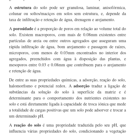
estrutura
A
do solo pode ser granulosa, laminar, anisofórmica,
colunar ou soltos/maciços em solos sem estrutura, e, depende da
taxa de infiltração e retenção de água, drenagem e arejamento.
porosidade
A
é a proporção de poros em relação ao volume total do
solo. Existem macroporos, com mais de 0.08mm existentes entre
partículas de areia ou entre outros agregados que asseguram uma
rápida infiltração de água, bom arejamento e passagem de raízes,
microporos, com menos de 0.03mm encontrados no interior dos
agregados, preenchidos com água à disposição das plantas, e
mesoporos entre 0.03 e 0.08mm que contribuem para o arejamento
e retenção de água.
De entre as suas propriedades químicas, a adsorção, reação do solo,
adsorção
halomorfismo e potencial redox. A
traduz a ligação de
substâncias da solução do solo à superfície da matriz e é
determinante para o comportamento dos nutrientes existentes no
solo e está diretamente ligada à capacidade de troca iónica que mede
a totalidade de cargas positivas que um solo pode adsorver e trocar a
um determinado pH.
reação do solo
A
é uma propriedade traduzida pelo seu pH, que
influencia várias propriedades do solo, condicionando a vegetação