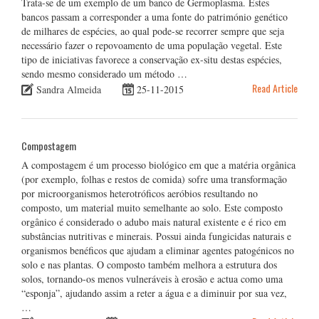
Trata-se de um exemplo de um banco de Germoplasma. Estes
bancos passam a corresponder a uma fonte do património genético
de milhares de espécies, ao qual pode-se recorrer sempre que seja
necessário fazer o repovoamento de uma população vegetal. Este
tipo de iniciativas favorece a conservação ex-situ destas espécies,
sendo mesmo considerado um método …
Read Article
Sandra Almeida
25-11-2015
Compostagem
A compostagem é um processo biológico em que a matéria orgânica
(por exemplo, folhas e restos de comida) sofre uma transformação
por microorganismos heterotróficos aeróbios resultando no
composto, um material muito semelhante ao solo. Este composto
orgânico é considerado o adubo mais natural existente e é rico em
substâncias nutritivas e minerais. Possui ainda fungicidas naturais e
organismos benéficos que ajudam a eliminar agentes patogénicos no
solo e nas plantas. O composto também melhora a estrutura dos
solos, tornando-os menos vulneráveis à erosão e actua como uma
“esponja”, ajudando assim a reter a água e a diminuir por sua vez,
…