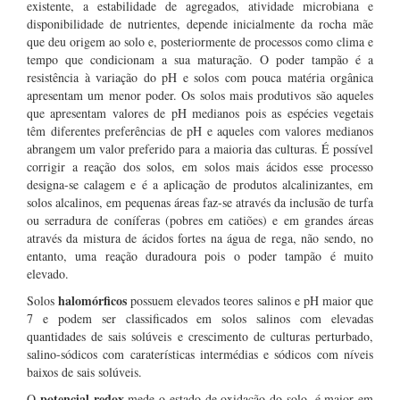
existente, a estabilidade de agregados, atividade microbiana e
disponibilidade de nutrientes, depende inicialmente da rocha mãe
que deu origem ao solo e, posteriormente de processos como clima e
tempo que condicionam a sua maturação. O poder tampão é a
resistência à variação do pH e solos com pouca matéria orgânica
apresentam um menor poder. Os solos mais produtivos são aqueles
que apresentam valores de pH medianos pois as espécies vegetais
têm diferentes preferências de pH e aqueles com valores medianos
abrangem um valor preferido para a maioria das culturas. É possível
corrigir a reação dos solos, em solos mais ácidos esse processo
designa-se calagem e é a aplicação de produtos alcalinizantes, em
solos alcalinos, em pequenas áreas faz-se através da inclusão de turfa
ou serradura de coníferas (pobres em catiões) e em grandes áreas
através da mistura de ácidos fortes na água de rega, não sendo, no
entanto, uma reação duradoura pois o poder tampão é muito
elevado.
halomórficos
Solos
possuem elevados teores salinos e pH maior que
7 e podem ser classificados em solos salinos com elevadas
quantidades de sais solúveis e crescimento de culturas perturbado,
salino-sódicos com caraterísticas intermédias e sódicos com níveis
baixos de sais solúveis.
potencial redox
O
mede o estado de oxidação do solo, é maior em