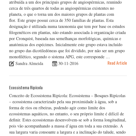
atribuída a um dos principais grupos de angiospérmicas, reunindo
cerca de três quartos de todas as angiospérmicas existentes no
planeta, o que o torna um dos maiores grupos de plantas com
flor. Este grupo possui cerca de 350 famílias de plantas. Esta
designação é utilizada numa taxonomia que tem por base os estudos
filogenéticos em plantas, não estando associada à organização criada
por Cronquist, baseada nas semelhanças morfológicas, químicas e
anatómicas dos espécimes. Inicialmente este grupo estava incluído
no grupo das dicotiledóneas que foi dividido, por não ser um grupo
monofilético, segundo o sistema APG, este corresponde …
Read Article
Sandra Almeida
30-11-2016
Ecossistema Ripícola
Conceito de Ecossistema Ripícola: Ecossistema – Bosques Ripícolas
– ecossistema caracterizado pela sua proximidade à água, sob a
forma de rios ou ribeiras, podendo agir como limite dos
ecossistemas aquáticos, no entanto, o seu próprio limite é difícil de
definir. Estes ecossistemas desenvolvem-se sob a forma longitudinal,
pois vão acompanhando a massa d’água em toda a sua extensão. A
sua largura varia consoante a largura e a inclinação do talude, sendo