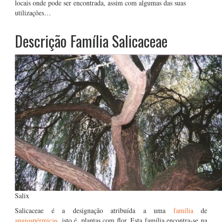
locais onde pode ser encontrada, assim com algumas das suas
utilizações…
Descrição Família Salicaceae
Salix
Salicaceae é a designação atribuída a uma
família
de
angiospérmicas
, isto é, plantas com flor. Esta família encontra-se na