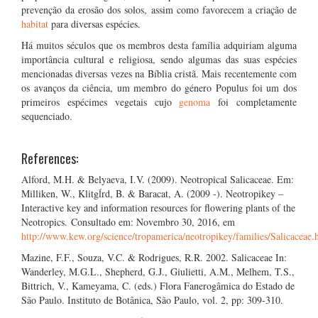
prevenção da erosão dos solos, assim como favorecem a criação de
habitat
para diversas espécies.
Há muitos séculos que os membros desta família adquiriam alguma
importância cultural e religiosa, sendo algumas das suas espécies
mencionadas diversas vezes na Bíblia cristã. Mais recentemente com
os avanços da ciência, um membro do género Populus foi um dos
primeiros espécimes vegetais cujo
genoma
foi completamente
sequenciado.
References:
Alford, M.H. & Belyaeva, I.V. (2009). Neotropical Salicaceae. Em:
Milliken, W., Klitgĺrd, B. & Baracat, A. (2009 -). Neotropikey –
Interactive key and information resources for flowering plants of the
Neotropics. Consultado em: Novembro 30, 2016, em
http://www.kew.org/science/tropamerica/neotropikey/families/Salicaceae.
Mazine, F.F., Souza, V.C. & Rodrigues, R.R. 2002. Salicaceae In:
Wanderley, M.G.L., Shepherd, G.J., Giulietti, A.M., Melhem, T.S.,
Bittrich, V., Kameyama, C. (eds.) Flora Fanerogâmica do Estado de
São Paulo. Instituto de Botânica, São Paulo, vol. 2, pp: 309-310.