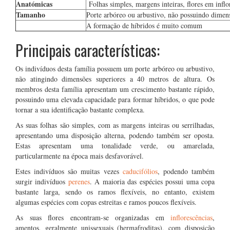
Anatómicas
Folhas simples, margens inteiras, flores em inflo
Tamanho
Porte arbóreo ou arbustivo, não possuindo dimens
A formação de híbridos é muito comum
Principais características:
Os indivíduos desta família possuem um porte arbóreo ou arbustivo,
não atingindo dimensões superiores a 40 metros de altura. Os
membros desta família apresentam um crescimento bastante rápido,
possuindo uma elevada capacidade para formar híbridos, o que pode
tornar a sua identificação bastante complexa.
As suas folhas são simples, com as margens inteiras ou serrilhadas,
apresentando uma disposição alterna, podendo também ser oposta.
Estas apresentam uma tonalidade verde, ou amarelada,
particularmente na época mais desfavorável.
Estes indivíduos são muitas vezes
caducifólios
, podendo também
surgir indivíduos
perenes
. A maioria das espécies possui uma copa
bastante larga, sendo os ramos flexíveis, no entanto, existem
algumas espécies com copas estreitas e ramos poucos flexíveis.
As suas flores encontram-se organizadas em
inflorescências
,
amentos, geralmente unissexuais (hermafroditas), com disposição