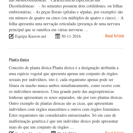
Dicotiledóneas: - As sementes possuem dois cotilédones, ou folhas
embrionárias; - As peças florais (pétalas e sépalas, por exemplo) são
em número de quatro ou cinco (ou múltiplos de quatro e cinco); - A
folha apresenta uma nervação reticulada (presença de uma nervura
principal que se ramifica em várias nervuras …
Read Article
Equipa Knoow.net
30-11-2016
Planta dioica
Conceito de planta dioica Planta dioica é a designação atribuída a
uma espécie vegetal que apresenta apenas um conjunto de órgãos
sexuais por indivíduos, isto é, cada organismo apenas pode ser
fêmea ou macho nunca ambos simultaneamente, como ocorre com
os indivíduos monoicos. Uma grande parte das angiospérmicas
lenhosas apresentam os sexos separados, são por isso plantas dioicas.
Outro exemplo de plantas dioicas são as cicas, que apresentam
indivíduos com órgãos masculinos e outros com órgãos femininos.
Estes organismos são considerados unissexuados. Só em caso de
malformação genética é que um individuo dioico pode apresentar
mais do que um conjunto de órgãos …
Read Article