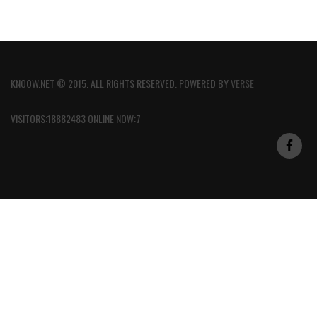
KNOOW.NET © 2015. ALL RIGHTS RESERVED. POWERED BY
VERSE
VISITORS:18882483 ONLINE NOW:7