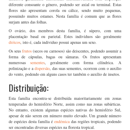
diferente consoante o género, podendo ser axial ou terminal. Estas
flores não apresentam corola ou cálice, sendo muito pequenas,
possuindo muitos estames. Nesta família é comum que as flores
surjam antes das folhas.
O ovário, dos membros desta família, é súpero, com uma
placentação basal ou parietal. Estes indivíduos são geralmente
dióicos
, isto é, cada individuo possui apenas um sexo.
Os seus
frutos
(secos ou carnosos) são deiscentes, podendo assumir a
forma de cápsulas, bagas ou sâmaras. Os frutos apresentam
numerosas
sementes
, geralmente com forma cilíndrica. A
polinização e a
dispersão
, das suas sementes, ocorrem com o auxílio
do vento, podendo em alguns casos ter também o auxílio de insetos.
Distribuição:
Esta família encontra-se distribuída maioritariamente em zonas
temperadas do hemisfério Norte, assim como nas zonas subárticas.
No entanto, existem algumas espécies nativas do hemisfério Sul,
apesar de não serem em número muito elevado. Um grande número
de espécies desta família é
endémica
das regiões tropicais, podendo
ser encontradas diversas espécies na floresta tropical.