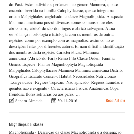
do-Pará. Estes indivíduos pertencem ao género Mammea, que se
encontra inserido na família Calophyllaceae, que se integra na
ordem Malpighiales, englobado na classe Magnoliopsida. A espécie
Mammea americana possui diversos nomes comuns entre eles
abricoteiro, abricó-de-são-domingos e abricó-selvagem. A sua
semelhança morfologia e fisiologia com os membros de outras
espécies, como por exemplo com as magnólias, assim como as
descrições feitas por diferentes autores tornam difícil a identificação
dos membros desta espécie. Características: Mammea
americana (Abricó-do-Pará) Reino Filo Classe Ordem Família
Género Espécie Plantae Magnoliophyta Magnoliopsida
Malpighiales Calophyllaceae Mammea Mammea americana Distrib.
Geográfica Estatuto Conserv. Habitat Necessidades Nutricionais
Longevidade Regiões tropicais Não aplicado Regiões húmidas e
quentes não é exigente - Características Físicas Anatómicas Copa
frondosa, flores solitárias ou aos pares, …
Read Article
Sandra Almeida
30-11-2016
Magnoliopsida, classe
Magnoliopsida - Descrição da classe Magnoliopsida é a designação