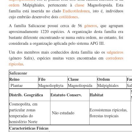
ordem
Malpighiales, pertencente à
classe
Magnoliopsida. Esta
família está inserida no clado
Eudicotiledonea
, isto é, indivíduos
cujo embrião desenvolve dois
cotilédones
.
A família Salicaceae possui cerca de 56
géneros
, que agrupam
aproximadamente 1220 espécies. A organização desta família era
bastante diferente encontrando-se numa outra ordem, no entanto, foi
considerada a organização aplicada pelo sistema APG III.
Um dos membros mais conhecidos desta família são os
salgueiros
(género Salix), espécies muitas vezes encontradas em
corredores
ripícolas
.
Salicaceae
Reino
Filo
Classe
Ordem
Fa
Plantae
Magnoliophyta
Magnoliopsida
Malpighiales
Sal
Distrib. Geográfica
Estatuto Conserv.
Habitat
Cosmopolita, em
particular zonas
Ecossistemas ripícolas,
Não estudado
temperadas do
florestas tropicais
hemisfério Norte
Características Físicas