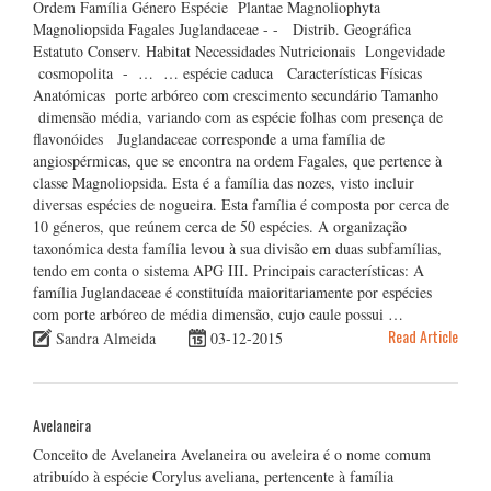
Ordem Família Género Espécie Plantae Magnoliophyta
Magnoliopsida Fagales Juglandaceae - - Distrib. Geográfica
Estatuto Conserv. Habitat Necessidades Nutricionais Longevidade
cosmopolita - … … espécie caduca Características Físicas
Anatómicas porte arbóreo com crescimento secundário Tamanho
dimensão média, variando com as espécie folhas com presença de
flavonóides Juglandaceae corresponde a uma família de
angiospérmicas, que se encontra na ordem Fagales, que pertence à
classe Magnoliopsida. Esta é a família das nozes, visto incluir
diversas espécies de nogueira. Esta família é composta por cerca de
10 géneros, que reúnem cerca de 50 espécies. A organização
taxonómica desta família levou à sua divisão em duas subfamílias,
tendo em conta o sistema APG III. Principais características: A
família Juglandaceae é constituída maioritariamente por espécies
com porte arbóreo de média dimensão, cujo caule possui …
Read Article
Sandra Almeida
03-12-2015
Avelaneira
Conceito de Avelaneira Avelaneira ou aveleira é o nome comum
atribuído à espécie Corylus aveliana, pertencente à família