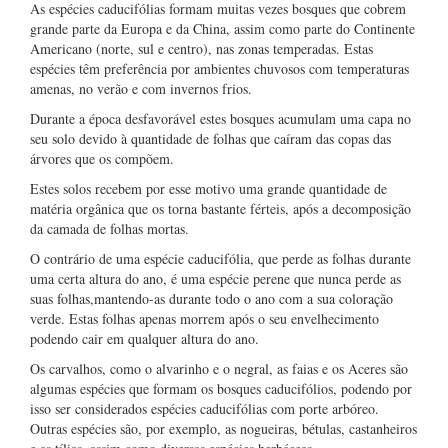
As espécies caducifólias formam muitas vezes bosques que cobrem
grande parte da Europa e da China, assim como parte do Continente
Americano (norte, sul e centro), nas zonas temperadas. Estas
espécies têm preferência por ambientes chuvosos com temperaturas
amenas, no verão e com invernos frios.
Durante a época desfavorável estes bosques acumulam uma capa no
seu solo devido à quantidade de folhas que caíram das copas das
árvores que os compõem.
Estes solos recebem por esse motivo uma grande quantidade de
matéria orgânica que os torna bastante férteis, após a decomposição
da camada de folhas mortas.
O contrário de uma espécie caducifólia, que perde as folhas durante
uma certa altura do ano, é uma espécie perene que nunca perde as
suas folhas,mantendo-as durante todo o ano com a sua coloração
verde. Estas folhas apenas morrem após o seu envelhecimento
podendo cair em qualquer altura do ano.
Os carvalhos, como o alvarinho e o negral, as faias e os Aceres são
algumas espécies que formam os bosques caducifólios, podendo por
isso ser considerados espécies caducifólias com porte arbóreo.
Outras espécies são, por exemplo, as nogueiras, bétulas, castanheiros