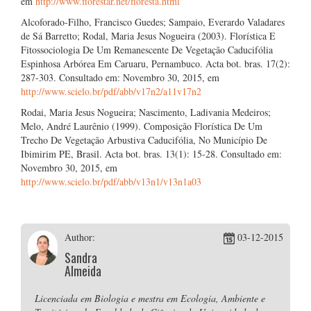
em
http://www.florestar.net/floresta.html
Alcoforado-Filho, Francisco Guedes; Sampaio, Everardo Valadares
de Sá Barretto; Rodal, Maria Jesus Nogueira (2003). Florística E
Fitossociologia De Um Remanescente De Vegetação Caducifólia
Espinhosa Arbórea Em Caruaru, Pernambuco. Acta bot. bras. 17(2):
287-303. Consultado em: Novembro 30, 2015, em
http://www.scielo.br/pdf/abb/v17n2/a11v17n2
Rodai, Maria Jesus Nogueira; Nascimento, Ladivania Medeiros;
Melo, André Laurênio (1999). Composição Florística De Um
Trecho De Vegetação Arbustiva Caducifólia, No Município De
Ibimirim PE, Brasil. Acta bot. bras. 13(1): 15-28. Consultado em:
Novembro 30, 2015, em
http://www.scielo.br/pdf/abb/v13n1/v13n1a03
Author:
03-12-2015
Sandra
Almeida
Licenciada em Biologia e mestra em Ecologia, Ambiente e