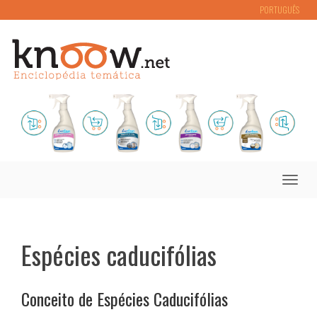
PORTUGUÊS
Toggle
naviga
Espécies caducifólias
Conceito de Espécies Caducifólias