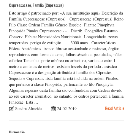
Cupressaceae, Família (Cupressus)
Este artigo é patrocinado por: «A sua instituição aqui» Descrição da
Família Cupressaceae (Cupressos) Cupressaceae (Cupressus) Reino
Filo Classe Ordem Família Género Espécie Plantae Pinophyta
Pinopsida Pinales Cupressaceae - - Distrib. Geográfica Estatuto
Conserv. Habitat Necessidades Nutricionais Longevidade zonas
temperadas perigo de extinção - - 3000 anos Características
Físicas Anatómicas tronco fibroso acastanhado e resinoso, órgãos
reprodutores com forma de cone, folhas sésseis ou pecioladas, pólen
esferico Tamanho porte arbóreo ou arbustivo, variando entre 1
metro a centenas de metros existem fosseis do período Jurássico
Cupressaceae é a designação atribuída à família dos Ciprestes,
Sequoia e Cupressus. Esta família está incluída na ordem Pinales,
que pertence à classe Pinopsida, pertencente ao filo Pinophyta.
Algumas espécies desta família são confundidas com Cedrus devido
ao seu caracter aromático, no entanto, os cedros pertencem à família
Pinaceae. Esta …
Read Article
Sandra Almeida
24-02-2019
Dispersão