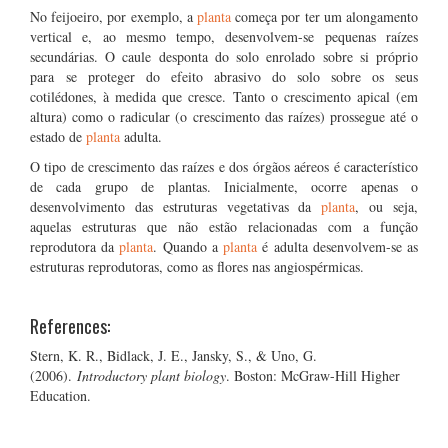
No feijoeiro, por exemplo, a
planta
começa por ter um alongamento
vertical e, ao mesmo tempo, desenvolvem-se pequenas raízes
secundárias. O caule desponta do solo enrolado sobre si próprio
para se proteger do efeito abrasivo do solo sobre os seus
cotilédones, à medida que cresce. Tanto o crescimento apical (em
altura) como o radicular (o crescimento das raízes) prossegue até o
estado de
planta
adulta.
O tipo de crescimento das raízes e dos órgãos aéreos é característico
de cada grupo de plantas. Inicialmente, ocorre apenas o
desenvolvimento das estruturas vegetativas da
planta
, ou seja,
aquelas estruturas que não estão relacionadas com a função
reprodutora da
planta
. Quando a
planta
é adulta desenvolvem-se as
estruturas reprodutoras, como as flores nas angiospérmicas.
References:
Stern, K. R., Bidlack, J. E., Jansky, S., & Uno, G.
(2006).
Introductory plant biology
. Boston: McGraw-Hill Higher
Education.