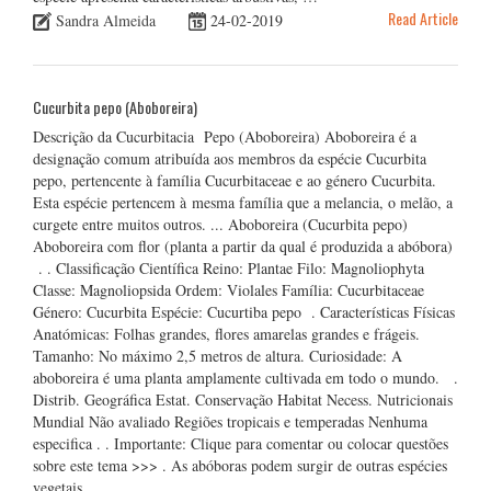
Read Article
Sandra Almeida
24-02-2019
Cucurbita pepo (Aboboreira)
Descrição da Cucurbitacia Pepo (Aboboreira) Aboboreira é a
designação comum atribuída aos membros da espécie Cucurbita
pepo, pertencente à família Cucurbitaceae e ao género Cucurbita.
Esta espécie pertencem à mesma família que a melancia, o melão, a
curgete entre muitos outros. ... Aboboreira (Cucurbita pepo)
Aboboreira com flor (planta a partir da qual é produzida a abóbora)
. . Classificação Científica Reino: Plantae Filo: Magnoliophyta
Classe: Magnoliopsida Ordem: Violales Família: Cucurbitaceae
Género: Cucurbita Espécie: Cucurtiba pepo . Características Físicas
Anatómicas: Folhas grandes, flores amarelas grandes e frágeis.
Tamanho: No máximo 2,5 metros de altura. Curiosidade: A
aboboreira é uma planta amplamente cultivada em todo o mundo. .
Distrib. Geográfica Estat. Conservação Habitat Necess. Nutricionais
Mundial Não avaliado Regiões tropicais e temperadas Nenhuma
especifica . . Importante: Clique para comentar ou colocar questões
sobre este tema >>> . As abóboras podem surgir de outras espécies
vegetais …