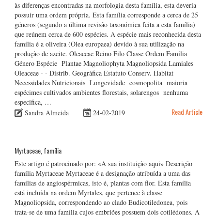
às diferenças encontradas na morfologia desta família, esta deveria
possuir uma ordem própria. Esta família corresponde a cerca de 25
géneros (segundo a última revisão taxonómica feita a esta família)
que reúnem cerca de 600 espécies. A espécie mais reconhecida desta
família é a oliveira (Olea europaea) devido à sua utilização na
produção de azeite. Oleaceae Reino Filo Classe Ordem Família
Género Espécie Plantae Magnoliophyta Magnoliopsida Lamiales
Oleaceae - - Distrib. Geográfica Estatuto Conserv. Habitat
Necessidades Nutricionais Longevidade cosmopolita maioria
espécimes cultivados ambientes florestais, solarengos nenhuma
especifica, …
Read Article
Sandra Almeida
24-02-2019
Myrtaceae, família
Este artigo é patrocinado por: «A sua instituição aqui» Descrição
família Myrtaceae Myrtaceae é a designação atribuída a uma das
famílias de angiospérmicas, isto é, plantas com flor. Esta família
está incluída na ordem Myrtales, que pertence à classe
Magnoliopsida, correspondendo ao clado Eudicotiledonea, pois
trata-se de uma família cujos embriões possuem dois cotilédones. A