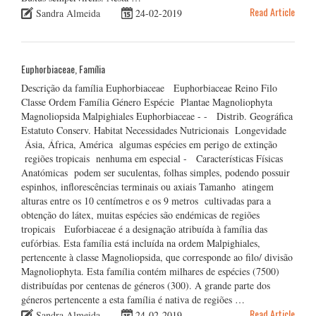
Read Article
Sandra Almeida
24-02-2019
Euphorbiaceae, Família
Descrição da família Euphorbiaceae Euphorbiaceae Reino Filo
Classe Ordem Família Género Espécie Plantae Magnoliophyta
Magnoliopsida Malpighiales Euphorbiaceae - - Distrib. Geográfica
Estatuto Conserv. Habitat Necessidades Nutricionais Longevidade
Ásia, África, América algumas espécies em perigo de extinção
regiões tropicais nenhuma em especial - Características Físicas
Anatómicas podem ser suculentas, folhas simples, podendo possuir
espinhos, inflorescências terminais ou axiais Tamanho atingem
alturas entre os 10 centímetros e os 9 metros cultivadas para a
obtenção do látex, muitas espécies são endémicas de regiões
tropicais Euforbiaceae é a designação atribuída à família das
eufórbias. Esta família está incluída na ordem Malpighiales,
pertencente à classe Magnoliopsida, que corresponde ao filo/ divisão
Magnoliophyta. Esta família contém milhares de espécies (7500)
distribuídas por centenas de géneros (300). A grande parte dos
géneros pertencente a esta família é nativa de regiões …
Read Article
Sandra Almeida
24-02-2019