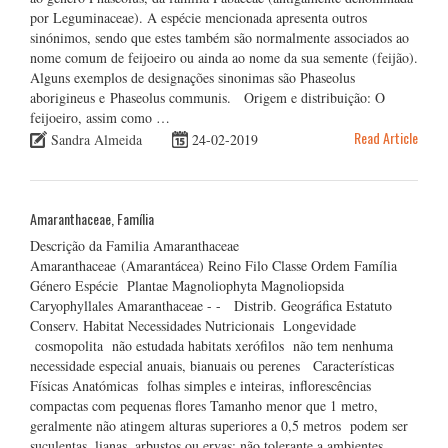
por Leguminaceae). A espécie mencionada apresenta outros
sinónimos, sendo que estes também são normalmente associados ao
nome comum de feijoeiro ou ainda ao nome da sua semente (feijão).
Alguns exemplos de designações sinonimas são Phaseolus
aborigineus e Phaseolus communis. Origem e distribuição: O
feijoeiro, assim como …
Read Article
Sandra Almeida
24-02-2019
Amaranthaceae, Família
Descrição da Familia Amaranthaceae
Amaranthaceae (Amarantácea) Reino Filo Classe Ordem Família
Género Espécie Plantae Magnoliophyta Magnoliopsida
Caryophyllales Amaranthaceae - - Distrib. Geográfica Estatuto
Conserv. Habitat Necessidades Nutricionais Longevidade
cosmopolita não estudada habitats xerófilos não tem nenhuma
necessidade especial anuais, bianuais ou perenes Características
Físicas Anatómicas folhas simples e inteiras, inflorescências
compactas com pequenas flores Tamanho menor que 1 metro,
geralmente não atingem alturas superiores a 0,5 metros podem ser
suculentas, lianas, arbustos ou ervas; não tolerante a ambientes