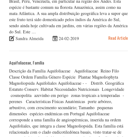
Brasil, Peru, Venezuela, em particular na região dos Andes. Esta
espécie é bastante comum na floresta Amazónica, assim como na
mata Atlântica. A sua ampla distribuição geográfica leva a supor que
este fruto terá sido domesticado pelos índios da América do Sul,
sendo ainda hoje cultivada em jardins, em várias regiões da América
do Sul. Este …
Read Article
Sandra Almeida
24-02-2019
Aquifoliaceae, Família
Descrição da Família Aquifoliaceae Aquifoliaceae Reino Filo
Classe Ordem Família Género Espécie Plantae Magnoliophyta
Magnoliopsida Aquifoliales Aquifoliaceae - - Distrib. Geográfica
Estatuto Conserv. Habitat Necessidades Nutricionais Longevidade
cosmopolita azevinho em perigo zonas tropicais a temperadas -
perenes Características Físicas Anatómicas porte arbóreo,
arbustivo, com crescimento secundário; Tamanho pequenas
dimensões espécies endémicas em Portugal Aquifoliaceae
corresponde a uma família de angiospérmicas, inserida na ordem
Aquifoliales, que integra a classe Magnoliopsida. Esta família está
relacionada com o clado eudicotiledónea basais, visto tratar-se de