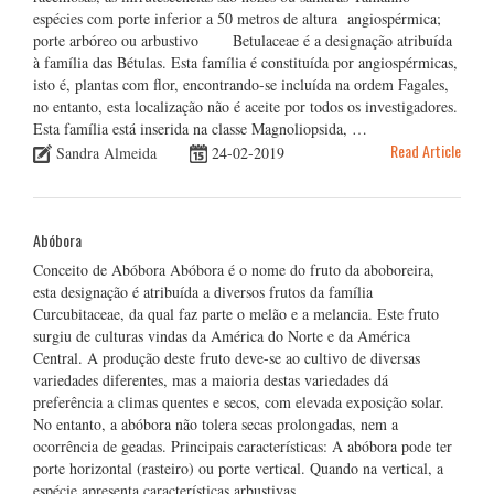
espécies com porte inferior a 50 metros de altura angiospérmica;
porte arbóreo ou arbustivo Betulaceae é a designação atribuída
à família das Bétulas. Esta família é constituída por angiospérmicas,
isto é, plantas com flor, encontrando-se incluída na ordem Fagales,
no entanto, esta localização não é aceite por todos os investigadores.
Esta família está inserida na classe Magnoliopsida, …
Read Article
Sandra Almeida
24-02-2019
Abóbora
Conceito de Abóbora Abóbora é o nome do fruto da aboboreira,
esta designação é atribuída a diversos frutos da família
Curcubitaceae, da qual faz parte o melão e a melancia. Este fruto
surgiu de culturas vindas da América do Norte e da América
Central. A produção deste fruto deve-se ao cultivo de diversas
variedades diferentes, mas a maioria destas variedades dá
preferência a climas quentes e secos, com elevada exposição solar.
No entanto, a abóbora não tolera secas prolongadas, nem a
ocorrência de geadas. Principais características: A abóbora pode ter
porte horizontal (rasteiro) ou porte vertical. Quando na vertical, a
espécie apresenta características arbustivas, …