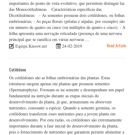
importantes do ponto de vista evolutivo, que permitem distingui-las
das Monocotiledóneas. Características específicas das
Dicotiledóneas: - As sementes possuem dois cotilédones, ou folhas
embrionárias; - As peças florais (pétalas e sépalas, por exemplo) são
em número de quatro ou cinco (ou múltiplos de quatro e cinco); - A
folha apresenta uma nervação reticulada (presença de uma nervura
principal que se ramifica em várias nervuras …
Read Article
Equipa Knoow.net
24-02-2019
Cotilédone
Os cotilédones são as folhas embrionárias das plantas. Estas
estruturas surgem apenas em plantas que possuem sementes
(Spermatophyta). Formam-se na semente e desempenham um papel
fundamental na nutrição durante as etapas iniciais do
desenvolvimento da planta, já que, armazenam ou absorvem
nutrientes, consoante a espécie. Quando a semente germina, os
cotilédones transferem esses nutrientes para a jovem planta em
desenvolvimento. Por esta razão, os cotilédones são extremamente
importantes durante a fase inicial do desenvolvimento da planta,
pois o fornecimento de nutrientes que garantem permite alimentar a