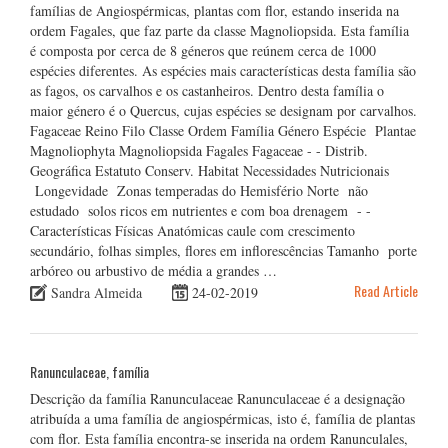
famílias de Angiospérmicas, plantas com flor, estando inserida na
ordem Fagales, que faz parte da classe Magnoliopsida. Esta família
é composta por cerca de 8 géneros que reúnem cerca de 1000
espécies diferentes. As espécies mais características desta família são
as fagos, os carvalhos e os castanheiros. Dentro desta família o
maior género é o Quercus, cujas espécies se designam por carvalhos.
Fagaceae Reino Filo Classe Ordem Família Género Espécie Plantae
Magnoliophyta Magnoliopsida Fagales Fagaceae - - Distrib.
Geográfica Estatuto Conserv. Habitat Necessidades Nutricionais
Longevidade Zonas temperadas do Hemisfério Norte não
estudado solos ricos em nutrientes e com boa drenagem - -
Características Físicas Anatómicas caule com crescimento
secundário, folhas simples, flores em inflorescências Tamanho porte
arbóreo ou arbustivo de média a grandes …
Read Article
Sandra Almeida
24-02-2019
Ranunculaceae, família
Descrição da família Ranunculaceae Ranunculaceae é a designação
atribuída a uma família de angiospérmicas, isto é, família de plantas
com flor. Esta família encontra-se inserida na ordem Ranunculales,