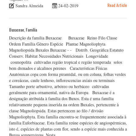
Read Article
Sandra Almeida
24-02-2019
Buxaceae, Família
Descrição da família Buxaceae Buxaceae Reino Filo Classe
Ordem Família Género Espécie Plantae Magnoliophyta
Magnoliopsida Buxales Buxaceae - - Distrib. Geográfica Estatuto
Conserv. Habitat Necessidades Nutricionais Longevidade
cosmopolita cultivadas região tropical e região temperada solos
bem drenados e alcalinos perenes Características Físicas
Anatómicas copa com forma piramidal, ou em coluna, folhas verdes
e coreáceas, caule lenhoso, inflorescencias axiais ou terminais
Tamanho porte arbustivo, arbóreo ou herbáceo cultivadas
geralmente para ornamental, nativa da Europa Buxaceae é a
designação atribuída à família dos Buxos. Esta é uma família
relativamente pequena inserida na ordem Buxales, pertencente à
classe Magnoliopsida. Estas pertencem ao filo / divisão
Magnoliophyta. Esta família encontra-se frequentemente associada à
família Euforbiaceae. Esta família reúne espécies de angiospérmicas,
isto é, espécies de plantas com flor, sendo a espécie mais conhecida a
Buxus sempervirens. Nesta …