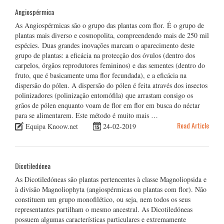
Angiospérmica
As Angiospérmicas são o grupo das plantas com flor. É o grupo de
plantas mais diverso e cosmopolita, compreendendo mais de 250 mil
espécies. Duas grandes inovações marcam o aparecimento deste
grupo de plantas: a eficácia na protecção dos óvulos (dentro dos
carpelos, órgãos reprodutores femininos) e das sementes (dentro do
fruto, que é basicamente uma flor fecundada), e a eficácia na
dispersão do pólen. A dispersão do pólen é feita através dos insectos
polinizadores (polinização entomófila) que arrastam consigo os
grãos de pólen enquanto voam de flor em flor em busca do néctar
para se alimentarem. Este método é muito mais …
Read Article
Equipa Knoow.net
24-02-2019
Dicotiledónea
As Dicotiledóneas são plantas pertencentes à classe Magnoliopsida e
à divisão Magnoliophyta (angiospérmicas ou plantas com flor). Não
constituem um grupo monofilético, ou seja, nem todos os seus
representantes partilham o mesmo ancestral. As Dicotiledóneas
possuem algumas características particulares e extremamente