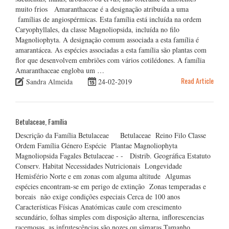
muito frios Amaranthaceae é a designação atribuída a uma
famílias de angiospérmicas. Esta família está incluída na ordem
Caryophyllales, da classe Magnoliopsida, incluída no filo
Magnoliophyta. A designação comum associada a esta família é
amarantácea. As espécies associadas a esta família são plantas com
flor que desenvolvem embriões com vários cotilédones. A família
Amaranthaceae engloba um …
Read Article
Sandra Almeida
24-02-2019
Betulaceae, Família
Descrição da Família Betulaceae Betulaceae Reino Filo Classe
Ordem Família Género Espécie Plantae Magnoliophyta
Magnoliopsida Fagales Betulaceae - - Distrib. Geográfica Estatuto
Conserv. Habitat Necessidades Nutricionais Longevidade
Hemisfério Norte e em zonas com alguma altitude Algumas
espécies encontram-se em perigo de extinção Zonas temperadas e
boreais não exige condições especiais Cerca de 100 anos
Características Físicas Anatómicas caule com crescimento
secundário, folhas simples com disposição alterna, inflorescencias
racemosas, as infrutescências são nozes ou sâmaras Tamanho