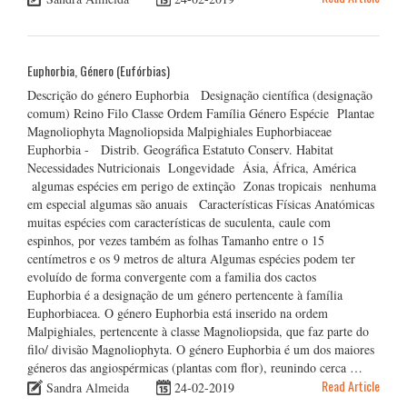
Euphorbia, Género (Eufórbias)
Descrição do género Euphorbia Designação científica (designação
comum) Reino Filo Classe Ordem Família Género Espécie Plantae
Magnoliophyta Magnoliopsida Malpighiales Euphorbiaceae
Euphorbia - Distrib. Geográfica Estatuto Conserv. Habitat
Necessidades Nutricionais Longevidade Ásia, África, América
algumas espécies em perigo de extinção Zonas tropicais nenhuma
em especial algumas são anuais Características Físicas Anatómicas
muitas espécies com características de suculenta, caule com
espinhos, por vezes também as folhas Tamanho entre o 15
centímetros e os 9 metros de altura Algumas espécies podem ter
evoluído de forma convergente com a familia dos cactos
Euphorbia é a designação de um género pertencente à família
Euphorbiacea. O género Euphorbia está inserido na ordem
Malpighiales, pertencente à classe Magnoliopsida, que faz parte do
filo/ divisão Magnoliophyta. O género Euphorbia é um dos maiores
géneros das angiospérmicas (plantas com flor), reunindo cerca …
Read Article
Sandra Almeida
24-02-2019