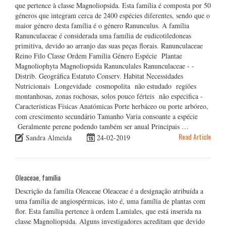
que pertence à classe Magnoliopsida. Esta família é composta por 50
géneros que integram cerca de 2400 espécies diferentes, sendo que o
maior género desta família é o género Ranunculus. A família
Ranunculaceae é considerada uma família de eudicotiledoneas
primitiva, devido ao arranjo das suas peças florais. Ranunculaceae
Reino Filo Classe Ordem Família Género Espécie Plantae
Magnoliophyta Magnoliopsida Ranunculales Ranunculaceae - -
Distrib. Geográfica Estatuto Conserv. Habitat Necessidades
Nutricionais Longevidade cosmopolita não estudado regiões
montanhosas, zonas rochosas, solos pouco férteis não especifica -
Características Físicas Anatómicas Porte herbáceo ou porte arbóreo,
com crescimento secundário Tamanho Varia consoante a espécie
Geralmente perene podendo também ser anual Principais …
Read Article
Sandra Almeida
24-02-2019
Oleaceae, família
Descrição da família Oleaceae Oleaceae é a designação atribuída a
uma família de angiospérmicas, isto é, uma família de plantas com
flor. Esta família pertence à ordem Lamiales, que está inserida na
classe Magnoliopsida. Alguns investigadores acreditam que devido