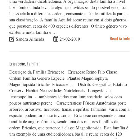
uma verdadeira dicotiledónea. A organização desta família a nível
taxonómico ainda levanta algumas duvidas sendo possível encontra-
la associada a diferentes ordem, consoante a técnica utilizada para a
sua classificação. A família Aquifoliaceae reúne em si dois géneros,
que possuem cerca de 400 espécies diferentes. O único género vivo
existente nesta família é …
Read Article
Sandra Almeida
24-02-2019
Ericaceae, Família
Descrição da Família Ericaceae Ericaceae Reino Filo Classe
Ordem Família Género Espécie Plantae Magnoliophyta
Magnoliopsida Ericales Ericaceae - - Distrib. Geográfica Estatuto
Conserv. Habitat Necessidades Nutricionais Longevidade
cosmopolita - ambientes ácidos com luminosidade solos com
poucos nutrientes perene Características Físicas Anatómicas porte
arbóreo, arbustivo, herbáceo, lianas e epifítas Tamanho varia com a
espécie podem tornar-se invasoras Ericaceae corresponde a uma
família de angiospérmicas, sendo uma das maiores famílias da
ordem Ericales, que pertence à classe Magnoliopsida. Esta família é
um exemplo de uma eudicotiledónea basal, e reúne cerca de 120