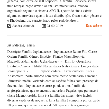
géneros, com cerca de 4000 espécies. A família Ericaceae sofreu
uma reorganização devido às análises moleculares, estando
organizada segundo o sistema APG II, apesar de ainda existir
alguma controvérsia quanto à sua distribuição. O seu maior género é
o Rhododendron, caracterizado pelos rododendros …
Read Article
Sandra Almeida
24-02-2019
Juglandaceae, Família
Descrição Família Juglandaceae Juglandaceae Reino Filo Classe
Ordem Família Género Espécie Plantae Magnoliophyta
Magnoliopsida Fagales Juglandaceae - - Distrib. Geográfica
Estatuto Conserv. Habitat Necessidades Nutricionais Longevidade
cosmopolita - … … espécie caduca Características Físicas
Anatómicas porte arbóreo com crescimento secundário Tamanho
dimensão média, variando com as espécie folhas com presença de
flavonóides Juglandaceae corresponde a uma família de
angiospérmicas, que se encontra na ordem Fagales, que pertence à
classe Magnoliopsida. Esta é a família das nozes, visto incluir
diversas espécies de nogueira. Esta família é composta por cerca de
10 géneros, que reúnem cerca de 50 espécies. A organização