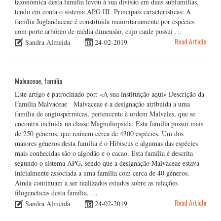
taxonómica desta família levou à sua divisão em duas subfamílias,
tendo em conta o sistema APG III. Principais características: A
família Juglandaceae é constituída maioritariamente por espécies
com porte arbóreo de média dimensão, cujo caule possui …
Read Article
Sandra Almeida
24-02-2019
Malvaceae, família
Este artigo é patrocinado por: «A sua instituição aqui» Descrição da
Família Malvaceae Malvaceae é a designação atribuída a uma
família de angiospérmicas, pertencente à ordem Malvales, que se
encontra incluída na classe Magnoliopsida. Esta família possui mais
de 250 géneros, que reúnem cerca de 4300 espécies. Um dos
maiores géneros desta família é o Hibiscus e algumas das espécies
mais conhecidas são o algodão e o cacao. Esta família é descrita
segundo o sistema APG, sendo que a designação Malvaceae estava
inicialmente associada a uma família com cerca de 40 géneros.
Ainda continuam a ser realizados estudos sobre as relações
filogenéticas desta família, …
Read Article
Sandra Almeida
24-02-2019