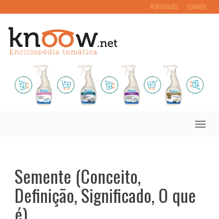
PORTUGUÊS
ESPAÑOL
Toggle
naviga
Semente (Conceito,
Definição, Significado, O que
é)