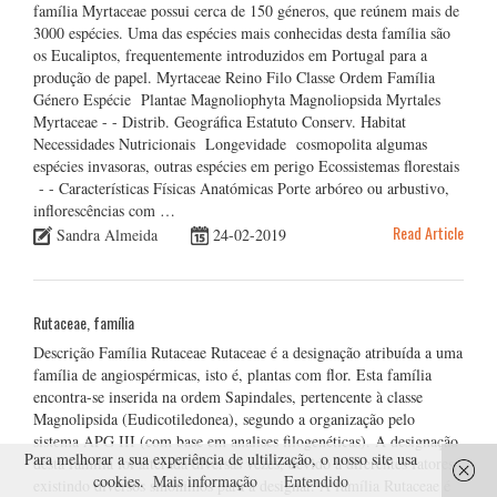
família Myrtaceae possui cerca de 150 géneros, que reúnem mais de
3000 espécies. Uma das espécies mais conhecidas desta família são
os Eucaliptos, frequentemente introduzidos em Portugal para a
produção de papel. Myrtaceae Reino Filo Classe Ordem Família
Género Espécie Plantae Magnoliophyta Magnoliopsida Myrtales
Myrtaceae - - Distrib. Geográfica Estatuto Conserv. Habitat
Necessidades Nutricionais Longevidade cosmopolita algumas
espécies invasoras, outras espécies em perigo Ecossistemas florestais
- - Características Físicas Anatómicas Porte arbóreo ou arbustivo,
inflorescências com …
Read Article
Sandra Almeida
24-02-2019
Rutaceae, família
Descrição Família Rutaceae Rutaceae é a designação atribuída a uma
família de angiospérmicas, isto é, plantas com flor. Esta família
encontra-se inserida na ordem Sapindales, pertencente à classe
Magnolipsida (Eudicotiledonea), segundo a organização pelo
sistema APG III (com base em analises filogenéticas). A designação
Para melhorar a sua experiência de ultilização, o nosso site usa
desta família foi alterada diversas vezes, devido a diferentes fatores,
cookies.
Mais informação
Entendido
existindo diversos sinónimos para a designar. A família Rutaceae é