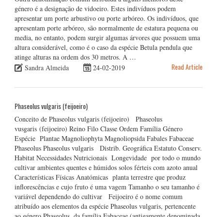
género é a designação de vidoeiro. Estes indivíduos podem
apresentar um porte arbustivo ou porte arbóreo. Os indivíduos, que
apresentam porte arbóreo, são normalmente de estatura pequena ou
media, no entanto, podem surgir algumas árvores que possuem uma
altura considerável, como é o caso da espécie Betula pendula que
atinge alturas na ordem dos 30 metros. A …
Read Article
Sandra Almeida
24-02-2019
Phaseolus vulgaris (feijoeiro)
Conceito de Phaseolus vulgaris (feijoeiro) Phaseolus
vusgaris (feijoeiro) Reino Filo Classe Ordem Família Género
Espécie Plantae Magnoliophyta Magnoliopsida Fabales Fabaceae
Phaseolus Phaseolus vulgaris Distrib. Geográfica Estatuto Conserv.
Habitat Necessidades Nutricionais Longevidade por todo o mundo
cultivar ambientes quentes e húmidos solos férteis com azoto anual
Características Físicas Anatómicas planta terrestre que produz
inflorescências e cujo fruto é uma vagem Tamanho o seu tamanho é
variável dependendo do cultivar Feijoeiro é o nome comum
atribuído aos elementos da espécie Phaseolus vulgaris, pertencente
ao género Phaseolus, da família Fabaceae (antigamente denominada