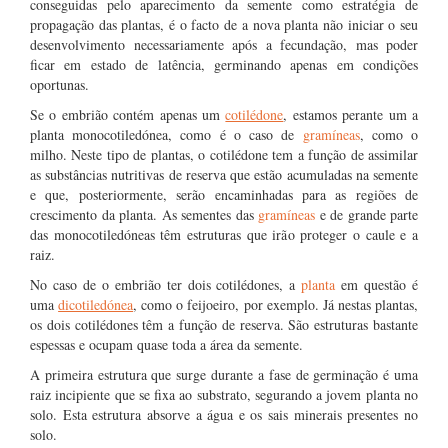
conseguidas pelo aparecimento da semente como estratégia de
propagação das plantas, é o facto de a nova planta não iniciar o seu
desenvolvimento necessariamente após a fecundação, mas poder
ficar em estado de latência, germinando apenas em condições
oportunas.
Se o embrião contém apenas um
cotilédone
, estamos perante um a
planta monocotiledónea, como é o caso de
gramíneas
, como o
milho. Neste tipo de plantas, o cotilédone tem a função de assimilar
as substâncias nutritivas de reserva que estão acumuladas na semente
e que, posteriormente, serão encaminhadas para as regiões de
crescimento da planta. As sementes das
gramíneas
e de grande parte
das monocotiledóneas têm estruturas que irão proteger o caule e a
raiz.
No caso de o embrião ter dois cotilédones, a
planta
em questão é
uma
dicotiledónea
, como o feijoeiro, por exemplo. Já nestas plantas,
os dois cotilédones têm a função de reserva. São estruturas bastante
espessas e ocupam quase toda a área da semente.
A primeira estrutura que surge durante a fase de germinação é uma
raiz incipiente que se fixa ao substrato, segurando a jovem planta no
solo. Esta estrutura absorve a água e os sais minerais presentes no
solo.