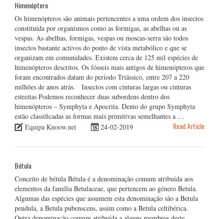
Himenóptero
Os himenópteros são animais pertencentes a uma ordem dos insectos
constituída por organismos como as formigas, as abelhas ou as
vespas. As abelhas, formigas, vespas ou moscas-serra são todos
insectos bastante activos do ponto de vista metabólico e que se
organizam em comunidades. Existem cerca de 125 mil espécies de
himenópteros descritos. Os fósseis mais antigos de himenópteros que
foram encontrados datam do período Triássico, entre 207 a 220
milhões de anos atrás. Insectos com cinturas largas ou cinturas
estreitas Podemos reconhecer duas subordens dentro dos
himenópteros – Symphyta e Apocrita. Dento do grupo Symphyta
estão classificadas as formas mais primitivas semelhantes a …
Read Article
Equipa Knoow.net
24-02-2019
Bétula
Conceito de bétula Bétula é a denominação comum atribuída aos
elementos da família Betulaceae, que pertencem ao género Betula.
Algumas das espécies que assumem esta denominação são a Betula
pendula, a Betula pubenscens, assim como a Betula celtibérica.
Outra denominação comum atribuída a alguns membros deste