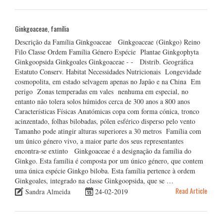
Ginkgoaceae, família
Descrição da Família Ginkgoaceae Ginkgoaceae (Ginkgo) Reino
Filo Classe Ordem Família Género Espécie Plantae Ginkgophyta
Ginkgoopsida Ginkgoales Ginkgoaceae - - Distrib. Geográfica
Estatuto Conserv. Habitat Necessidades Nutricionais Longevidade
cosmopolita, em estado selvagem apenas no Japão e na China Em
perigo Zonas temperadas em vales nenhuma em especial, no
entanto não tolera solos húmidos cerca de 300 anos a 800 anos
Características Físicas Anatómicas copa com forma cónica, tronco
acinzentado, folhas bilobadas, pólen esférico disperso pelo vento
Tamanho pode atingir alturas superiores a 30 metros Família com
um único género vivo, a maior parte dos seus representantes
encontra-se extinto Ginkgoaceae é a designação da família do
Ginkgo. Esta família é composta por um único género, que contem
uma única espécie Ginkgo biloba. Esta família pertence à ordem
Ginkgoales, integrado na classe Ginkgoopsida, que se …
Read Article
Sandra Almeida
24-02-2019