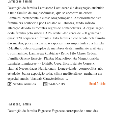
Lamiaceae, Família
Descrição da família Lamiaceae Lamiaceae é a designação atribuída
a uma família de angiospérmicas, que se encontra na ordem
Lamiales, pertencente à classe Magnoliopsida. Anteriormente esta
família era conhecida por Labiatae ou labiadas, tendo sofrido
alteração devido às recentes regras de nomenclatura. A organização
desta família pelo sistema APG atribui-lhe cerca de 260 géneros e
quase 7200 espécies diferentes. Esta família é conhecida pela família
das mentas, pois uma das suas espécies mais importantes é a hortelã
(Mentha), outros exemplos de membros desta família são a sálvia e
o rosmaninho. Lamiaceae (Labiatae) Reino Filo Classe Ordem
Família Género Espécie Plantae Magnoliophyta Magnoliopsida
Lamiales Lamiaceae - - Distrib. Geográfica Estatuto Conserv.
Habitat Necessidades Nutricionais Longevidade cosmopolita não
estudado baixa exposição solar, clima mediterrâneo nenhuma em
especial anuais, bianuais Características …
Read Article
Sandra Almeida
24-02-2019
Fagaceae, Família
Descrição da família Fagaceae Fagaceae corresponde a uma das