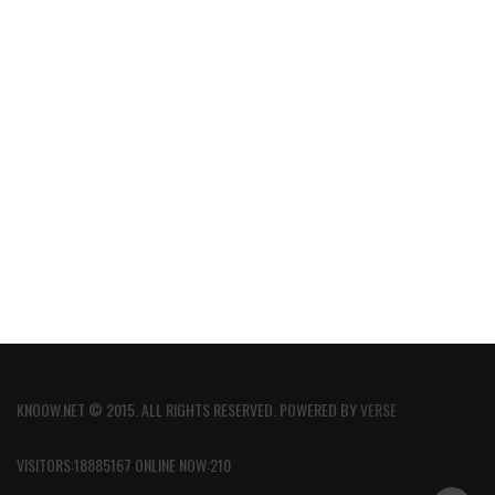
KNOOW.NET © 2015. ALL RIGHTS RESERVED. POWERED BY
VERSE
VISITORS:18885167 ONLINE NOW:210