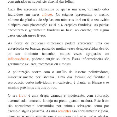
concentrados na superfície abaxial das folhas.
Cada flor apresenta elementos de apenas um sexo, tornando estes
indivíduos em seres
dióicos
. Os estames apresentam o mesmo
número de pétalas e de sépalas, em números de 4 ou 6, o seu ovário
é súpero com placentação axial e 4 carpelos fundidos. As pétalas
encontram-se geralmente fundidas na base, no entanto, em alguns
casos encontram-se livres.
As flores de pequenas dimensões podem apresentar uma cor
esverdeada ou branca, passando muitas vezes desapercebidas devido
ao seu diminuto tamanho, muitas vezes agrupadas em
inflorescências
, podendo surgir solitárias. Essas inflorescências são
geralmente axilares, racemosas ou cimosas.
A polinização ocorre com o auxílio de insectos polinizadores,
maioritariamente por abelhas. Uma das formas de facilitar a
reprodução destes indivíduos, em cativeiro, é plantar as fêmeas e os
machos próximos uns dos outros.
O seu
fruto
é uma drupa carnuda e indeiscente, com coloração
avermelhada, amarela, laranja ou preta, quando madura. Este fruto
são normalmente consumidos por animais selvagens como por
exemplo alguns pássaros. As suas
sementes
são normalmente rígidas,
dispersadas pelos animais que consomem os frutos destas plantas.