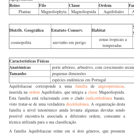
Reino
Filo
Classe
Ordem
Fa
Plantae
Magnoliophyta
Magnoliopsida
Aquifoliales
A
Distrib. Geográfica
Estatuto Conserv.
Habitat
zonas tropicais a
cosmopolita
azevinho em perigo
temperadas
Características Físicas
Anatómicas
porte arbóreo, arbustivo, com crescimento secun
Tamanho
pequenas dimensões
espécies endémicas em Portugal
Aquifoliaceae corresponde a uma
família
de
angiospérmicas
,
inserida na
ordem
Aquifoliales, que integra a
classe
Magnoliopsida.
Esta família está relacionada com o clado
eudicotiledónea
basais,
visto tratar-se de uma verdadeira
dicotiledónea
. A organização desta
família a nível taxonómico ainda levanta algumas duvidas sendo
possível encontra-la associada a diferentes ordem, consoante a
técnica utilizada para a sua classificação.
A família Aquifoliaceae reúne em si dois géneros, que possuem