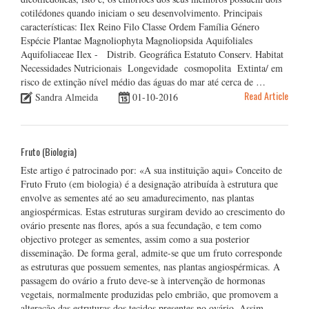
cotilédones quando iniciam o seu desenvolvimento. Principais
características: Ilex Reino Filo Classe Ordem Família Género
Espécie Plantae Magnoliophyta Magnoliopsida Aquifoliales
Aquifoliaceae Ilex - Distrib. Geográfica Estatuto Conserv. Habitat
Necessidades Nutricionais Longevidade cosmopolita Extinta/ em
risco de extinção nível médio das águas do mar até cerca de …
Read Article
Sandra Almeida
01-10-2016
Fruto (Biologia)
Este artigo é patrocinado por: «A sua instituição aqui» Conceito de
Fruto Fruto (em biologia) é a designação atribuída à estrutura que
envolve as sementes até ao seu amadurecimento, nas plantas
angiospérmicas. Estas estruturas surgiram devido ao crescimento do
ovário presente nas flores, após a sua fecundação, e tem como
objectivo proteger as sementes, assim como a sua posterior
disseminação. De forma geral, admite-se que um fruto corresponde
as estruturas que possuem sementes, nas plantas angiospérmicas. A
passagem do ovário a fruto deve-se à intervenção de hormonas
vegetais, normalmente produzidas pelo embrião, que promovem a
alteração das estruturas dos tecidos presentes no ovário. Assim …