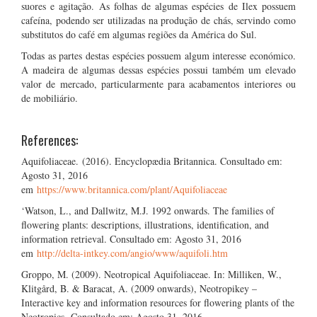
suores e agitação. As folhas de algumas espécies de Ilex possuem
cafeína, podendo ser utilizadas na produção de chás, servindo como
substitutos do café em algumas regiões da América do Sul.
Todas as partes destas espécies possuem algum interesse económico.
A madeira de algumas dessas espécies possui também um elevado
valor de mercado, particularmente para acabamentos interiores ou
de mobiliário.
References:
Aquifoliaceae. (2016). Encyclopædia Britannica. Consultado em:
Agosto 31, 2016
em
https://www.britannica.com/plant/Aquifoliaceae
‘Watson, L., and Dallwitz, M.J. 1992 onwards. The families of
flowering plants: descriptions, illustrations, identification, and
information retrieval. Consultado em: Agosto 31, 2016
em
http://delta-intkey.com/angio/www/aquifoli.htm
Groppo, M. (2009). Neotropical Aquifoliaceae. In: Milliken, W.,
Klitgård, B. & Baracat, A. (2009 onwards), Neotropikey –
Interactive key and information resources for flowering plants of the
Neotropics. Consultado em: Agosto 31, 2016