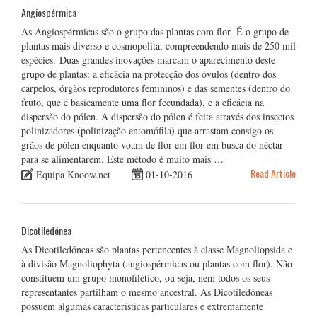
Angiospérmica
As Angiospérmicas são o grupo das plantas com flor. É o grupo de
plantas mais diverso e cosmopolita, compreendendo mais de 250 mil
espécies. Duas grandes inovações marcam o aparecimento deste
grupo de plantas: a eficácia na protecção dos óvulos (dentro dos
carpelos, órgãos reprodutores femininos) e das sementes (dentro do
fruto, que é basicamente uma flor fecundada), e a eficácia na
dispersão do pólen. A dispersão do pólen é feita através dos insectos
polinizadores (polinização entomófila) que arrastam consigo os
grãos de pólen enquanto voam de flor em flor em busca do néctar
para se alimentarem. Este método é muito mais …
Read Article
Equipa Knoow.net
01-10-2016
Dicotiledónea
As Dicotiledóneas são plantas pertencentes à classe Magnoliopsida e
à divisão Magnoliophyta (angiospérmicas ou plantas com flor). Não
constituem um grupo monofilético, ou seja, nem todos os seus
representantes partilham o mesmo ancestral. As Dicotiledóneas
possuem algumas características particulares e extremamente