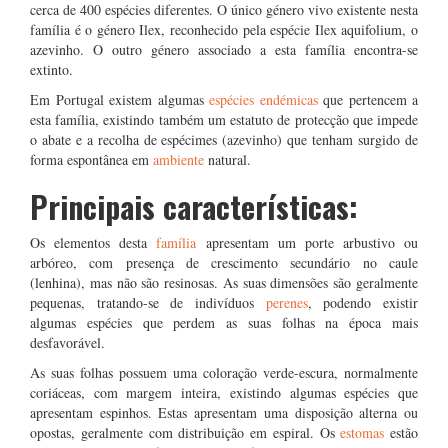
cerca de 400 espécies diferentes. O único género vivo existente nesta
família é o género Ilex, reconhecido pela espécie Ilex aquifolium, o
azevinho. O outro género associado a esta família encontra-se
extinto.
Em Portugal existem algumas
espécies endémicas
que pertencem a
esta família, existindo também um estatuto de protecção que impede
o abate e a recolha de espécimes (azevinho) que tenham surgido de
forma espontânea em
ambiente
natural.
Principais características:
Os elementos desta
família
apresentam um porte arbustivo ou
arbóreo, com presença de crescimento secundário no caule
(lenhina), mas não são resinosas. As suas dimensões são geralmente
pequenas, tratando-se de indivíduos
perenes
, podendo existir
algumas espécies que perdem as suas folhas na época mais
desfavorável.
As suas folhas possuem uma coloração verde-escura, normalmente
coriáceas, com margem inteira, existindo algumas espécies que
apresentam espinhos. Estas apresentam uma disposição alterna ou
opostas, geralmente com distribuição em espiral. Os
estomas
estão