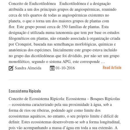
Conceito de Eudicotiledónea Eudicotiledónea é a designação
atribuída a um dos principais grupos de angiospérmicas, reunindo
cerca de três quartos de todas as angiospérmicas existentes no
planeta, o que o torna um dos maiores grupos de plantas com
flor. Este grupo possui cerca de 350 famílias de plantas. Esta
designação é utilizada numa taxonomia que tem por base os estudos
filogenéticos em plantas, não estando associada à organização criada
por Cronquist, baseada nas semelhanças morfológicas, químicas e
anatómicas dos espécimes. Inicialmente este grupo estava incluído
no grupo das dicotiledóneas que foi dividido, por não ser um grupo
monofilético, segundo o sistema APG, este corresponde …
Read Article
Sandra Almeida
01-10-2016
Ecossistema Ripícola
Conceito de Ecossistema Ripícola: Ecossistema – Bosques Ripícolas
– ecossistema caracterizado pela sua proximidade à água, sob a
forma de rios ou ribeiras, podendo agir como limite dos
ecossistemas aquáticos, no entanto, o seu próprio limite é difícil de
definir. Estes ecossistemas desenvolvem-se sob a forma longitudinal,
pois vão acompanhando a massa d’água em toda a sua extensão. A