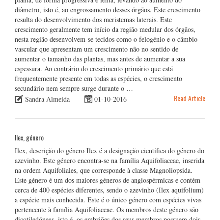
diâmetro, isto é, ao engrossamento desses órgãos. Este crescimento
resulta do desenvolvimento dos meristemas laterais. Este
crescimento geralmente tem início da região medular dos órgãos,
nesta região desenvolvem-se tecidos como o felogénio e o câmbio
vascular que apresentam um crescimento não no sentido de
aumentar o tamanho das plantas, mas antes de aumentar a sua
espessura. Ao contrário do crescimento primário que está
frequentemente presente em todas as espécies, o crescimento
secundário nem sempre surge durante o …
Read Article
Sandra Almeida
01-10-2016
Ilex, género
Ilex, descrição do género Ilex é a designação científica do género do
azevinho. Este género encontra-se na família Aquifoliaceae, inserida
na ordem Aquifoliales, que corresponde à classe Magnoliopsida.
Este género é um dos maiores géneros de angiospérmicas e contém
cerca de 400 espécies diferentes, sendo o azevinho (Ilex aquifolium)
a espécie mais conhecida. Este é o único género com espécies vivas
pertencente à família Aquifoliaceae. Os membros deste género são
dicotiledóneas, isto é, os embriões dos seus membros possuem dois