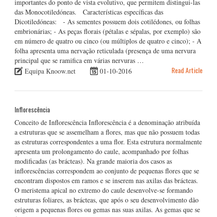
importantes do ponto de vista evolutivo, que permitem distingui-las
das Monocotiledóneas. Características específicas das
Dicotiledóneas: - As sementes possuem dois cotilédones, ou folhas
embrionárias; - As peças florais (pétalas e sépalas, por exemplo) são
em número de quatro ou cinco (ou múltiplos de quatro e cinco); - A
folha apresenta uma nervação reticulada (presença de uma nervura
principal que se ramifica em várias nervuras …
Read Article
Equipa Knoow.net
01-10-2016
Inflorescência
Conceito de Inflorescência Inflorescência é a denominação atribuída
a estruturas que se assemelham a flores, mas que não possuem todas
as estruturas correspondentes a uma flor. Esta estrutura normalmente
apresenta um prolongamento do caule, acompanhado por folhas
modificadas (as brácteas). Na grande maioria dos casos as
inflorescências correspondem ao conjunto de pequenas flores que se
encontram dispostos em ramos e se inserem nas axilas das brácteas.
O meristema apical no extremo do caule desenvolve-se formando
estruturas foliares, as brácteas, que após o seu desenvolvimento dão
origem a pequenas flores ou gemas nas suas axilas. As gemas que se