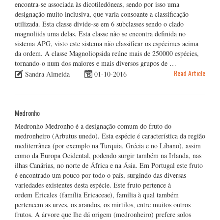
encontra-se associada às dicotiledóneas, sendo por isso uma
designação muito inclusiva, que varia consoante a classificação
utilizada. Esta classe divide-se em 6 subclasses sendo o clado
magnoliids uma delas. Esta classe não se encontra definida no
sistema APG, visto este sistema não classificar os espécimes acima
da ordem. A classe Magnoliopsida reúne mais de 250000 espécies,
tornando-o num dos maiores e mais diversos grupos de …
Read Article
Sandra Almeida
01-10-2016
Medronho
Medronho Medronho é a designação comum do fruto do
medronheiro (Arbutus unedo). Esta espécie é característica da região
mediterrânea (por exemplo na Turquia, Grécia e no Líbano), assim
como da Europa Ocidental, podendo surgir também na Irlanda, nas
ilhas Canárias, no norte de África e na Ásia. Em Portugal este fruto
é encontrado um pouco por todo o país, surgindo das diversas
variedades existentes desta espécie. Este fruto pertence à
ordem Ericales (família Ericaceae), família à qual também
pertencem as urzes, os arandos, os mirtilos, entre muitos outros
frutos. A árvore que lhe dá origem (medronheiro) prefere solos