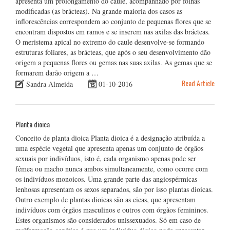
apresenta um prolongamento do caule, acompanhado por folhas
modificadas (as brácteas). Na grande maioria dos casos as
inflorescências correspondem ao conjunto de pequenas flores que se
encontram dispostos em ramos e se inserem nas axilas das brácteas.
O meristema apical no extremo do caule desenvolve-se formando
estruturas foliares, as brácteas, que após o seu desenvolvimento dão
origem a pequenas flores ou gemas nas suas axilas. As gemas que se
formarem darão origem a …
Read Article
Sandra Almeida
01-10-2016
Planta dioica
Conceito de planta dioica Planta dioica é a designação atribuída a
uma espécie vegetal que apresenta apenas um conjunto de órgãos
sexuais por indivíduos, isto é, cada organismo apenas pode ser
fêmea ou macho nunca ambos simultaneamente, como ocorre com
os indivíduos monoicos. Uma grande parte das angiospérmicas
lenhosas apresentam os sexos separados, são por isso plantas dioicas.
Outro exemplo de plantas dioicas são as cicas, que apresentam
indivíduos com órgãos masculinos e outros com órgãos femininos.
Estes organismos são considerados unissexuados. Só em caso de