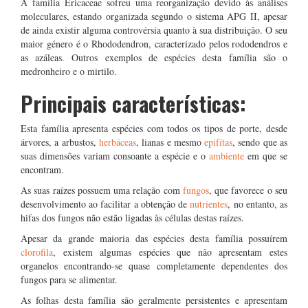
A família Ericaceae sofreu uma reorganização devido às análises
moleculares, estando organizada segundo o sistema APG II, apesar
de ainda existir alguma controvérsia quanto à sua distribuição. O seu
maior género é o Rhododendron, caracterizado pelos rododendros e
as azáleas. Outros exemplos de espécies desta família são o
medronheiro e o mirtilo.
Principais características:
Esta família apresenta espécies com todos os tipos de porte, desde
árvores, a arbustos,
herbáceas
, lianas e mesmo
epifítas
, sendo que as
suas dimensões variam consoante a espécie e o
ambiente
em que se
encontram.
As suas raízes possuem uma relação com
fungos
, que favorece o seu
desenvolvimento ao facilitar a obtenção de
nutrientes
, no entanto, as
hifas dos fungos não estão ligadas às células destas raízes.
Apesar da grande maioria das espécies desta família possuírem
clorofila
, existem algumas espécies que não apresentam estes
organelos encontrando-se quase completamente dependentes dos
fungos para se alimentar.
As folhas desta família são geralmente persistentes e apresentam