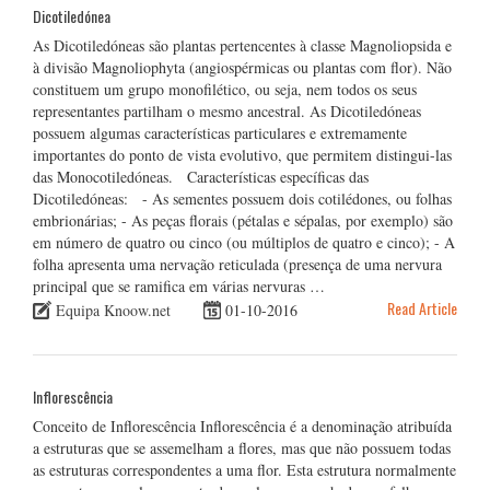
Dicotiledónea
As Dicotiledóneas são plantas pertencentes à classe Magnoliopsida e
à divisão Magnoliophyta (angiospérmicas ou plantas com flor). Não
constituem um grupo monofilético, ou seja, nem todos os seus
representantes partilham o mesmo ancestral. As Dicotiledóneas
possuem algumas características particulares e extremamente
importantes do ponto de vista evolutivo, que permitem distingui-las
das Monocotiledóneas. Características específicas das
Dicotiledóneas: - As sementes possuem dois cotilédones, ou folhas
embrionárias; - As peças florais (pétalas e sépalas, por exemplo) são
em número de quatro ou cinco (ou múltiplos de quatro e cinco); - A
folha apresenta uma nervação reticulada (presença de uma nervura
principal que se ramifica em várias nervuras …
Read Article
Equipa Knoow.net
01-10-2016
Inflorescência
Conceito de Inflorescência Inflorescência é a denominação atribuída
a estruturas que se assemelham a flores, mas que não possuem todas
as estruturas correspondentes a uma flor. Esta estrutura normalmente