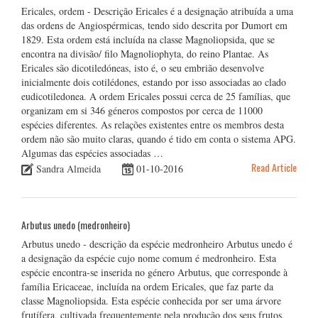
Ericales, ordem - Descrição Ericales é a designação atribuída a uma
das ordens de Angiospérmicas, tendo sido descrita por Dumort em
1829. Esta ordem está incluída na classe Magnoliopsida, que se
encontra na divisão/ filo Magnoliophyta, do reino Plantae. As
Ericales são dicotiledóneas, isto é, o seu embrião desenvolve
inicialmente dois cotilédones, estando por isso associadas ao clado
eudicotiledonea. A ordem Ericales possui cerca de 25 famílias, que
organizam em si 346 géneros compostos por cerca de 11000
espécies diferentes. As relações existentes entre os membros desta
ordem não são muito claras, quando é tido em conta o sistema APG.
Algumas das espécies associadas …
Read Article
Sandra Almeida
01-10-2016
Arbutus unedo (medronheiro)
Arbutus unedo - descrição da espécie medronheiro Arbutus unedo é
a designação da espécie cujo nome comum é medronheiro. Esta
espécie encontra-se inserida no género Arbutus, que corresponde à
família Ericaceae, incluída na ordem Ericales, que faz parte da
classe Magnoliopsida. Esta espécie conhecida por ser uma árvore
frutífera, cultivada frequentemente pela produção dos seus frutos,