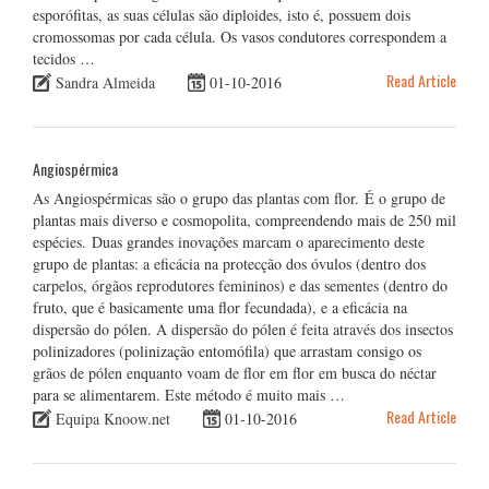
esporófitas, as suas células são diploides, isto é, possuem dois
cromossomas por cada célula. Os vasos condutores correspondem a
tecidos …
Read Article
Sandra Almeida
01-10-2016
Angiospérmica
As Angiospérmicas são o grupo das plantas com flor. É o grupo de
plantas mais diverso e cosmopolita, compreendendo mais de 250 mil
espécies. Duas grandes inovações marcam o aparecimento deste
grupo de plantas: a eficácia na protecção dos óvulos (dentro dos
carpelos, órgãos reprodutores femininos) e das sementes (dentro do
fruto, que é basicamente uma flor fecundada), e a eficácia na
dispersão do pólen. A dispersão do pólen é feita através dos insectos
polinizadores (polinização entomófila) que arrastam consigo os
grãos de pólen enquanto voam de flor em flor em busca do néctar
para se alimentarem. Este método é muito mais …
Read Article
Equipa Knoow.net
01-10-2016