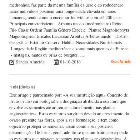
medronhos, faz parte da mesma família da urze e do rododendro.
Estes indivíduos possuem uma longevidade elevada em anos
humanos, sendo comum encontrar indivíduos com até 200 anos.
Principais características: Arbutus unedo (medronheiro) Reino
Filo Classe Ordem Família Género Espécie Plantae Magnoliophyta
Magnoliopsida Ericales Ericaceae Arbutus Arbutus unedo Distrib.
Geográfica Estatuto Conserv. Habitat Necessidades Nutricionais
Longevidade Região mediterrânea e zonas mais quentes da Europa
- matagais, matos ou orlas de bosques, …
Read Article
Sandra Almeida
01-10-2016
Fruto (Biologia)
Este artigo é patrocinado por: «A sua instituição aqui» Conceito de
Fruto Fruto (em biologia) é a designação atribuída à estrutura que
envolve as sementes até ao seu amadurecimento, nas plantas
angiospérmicas. Estas estruturas surgiram devido ao crescimento do
ovário presente nas flores, após a sua fecundação, e tem como
objectivo proteger as sementes, assim como a sua posterior
disseminação. De forma geral, admite-se que um fruto corresponde
as estruturas que possuem sementes, nas plantas angiospérmicas. A