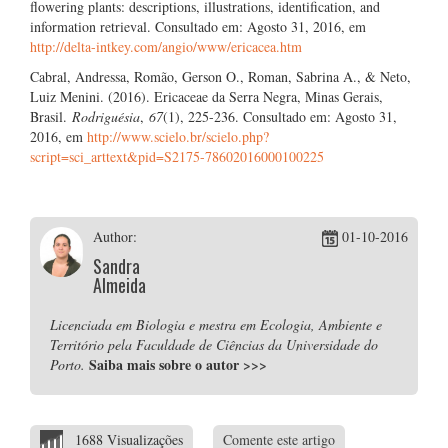
flowering plants: descriptions, illustrations, identification, and
information retrieval. Consultado em: Agosto 31, 2016, em
http://delta-intkey.com/angio/www/ericacea.htm
Cabral, Andressa, Romão, Gerson O., Roman, Sabrina A., & Neto,
Luiz Menini. (2016). Ericaceae da Serra Negra, Minas Gerais,
Brasil.
Rodriguésia
,
67
(1), 225-236. Consultado em: Agosto 31,
2016, em
http://www.scielo.br/scielo.php?
script=sci_arttext&pid=S2175-78602016000100225
Author:
01-10-2016
Sandra
Almeida
Licenciada em Biologia e mestra em Ecologia, Ambiente e
Território pela Faculdade de Ciências da Universidade do
Saiba mais sobre o autor
>>>
Porto.
1688 Visualizações
Comente este artigo