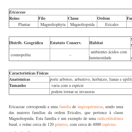
Ericaceae
Reino
Filo
Classe
Ordem
Fa
Plantae
Magnoliophyta
Magnoliopsida
Ericales
Distrib. Geográfica
Estatuto Conserv.
Habitat
ambientes ácidos com
cosmopolita
–
luminosidade
Características Físicas
Anatómicas
porte arbóreo, arbustivo, herbáceo, lianas e epifít
Tamanho
varia com a espécie
podem tornar-se invasoras
Ericaceae corresponde a uma
família
de
angiospérmicas
, sendo uma
das maiores famílias da ordem Ericales, que pertence à classe
Magnoliopsida. Esta família é um exemplo de uma
eudicotiledónea
basal, e reúne cerca de 120
géneros
, com cerca de 4000
espécies
.