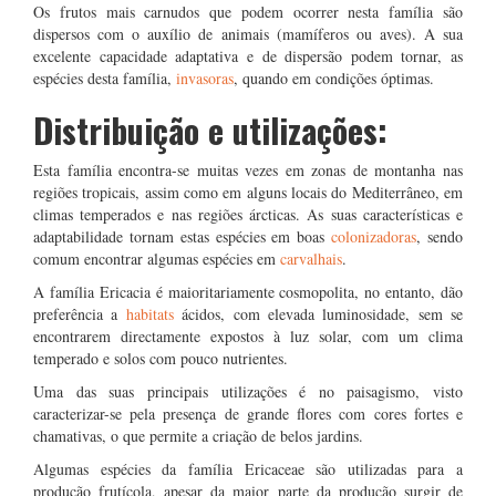
Os frutos mais carnudos que podem ocorrer nesta família são
dispersos com o auxílio de animais (mamíferos ou aves). A sua
excelente capacidade adaptativa e de dispersão podem tornar, as
espécies desta família,
invasoras
, quando em condições óptimas.
Distribuição e utilizações:
Esta família encontra-se muitas vezes em zonas de montanha nas
regiões tropicais, assim como em alguns locais do Mediterrâneo, em
climas temperados e nas regiões árcticas. As suas características e
adaptabilidade tornam estas espécies em boas
colonizadoras
, sendo
comum encontrar algumas espécies em
carvalhais
.
A família Ericacia é maioritariamente cosmopolita, no entanto, dão
preferência a
habitats
ácidos, com elevada luminosidade, sem se
encontrarem directamente expostos à luz solar, com um clima
temperado e solos com pouco nutrientes.
Uma das suas principais utilizações é no paisagismo, visto
caracterizar-se pela presença de grande flores com cores fortes e
chamativas, o que permite a criação de belos jardins.
Algumas espécies da família Ericaceae são utilizadas para a
produção frutícola, apesar da maior parte da produção surgir de