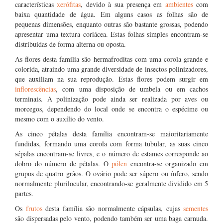
características
xerófitas
, devido à sua presença em
ambientes
com
baixa quantidade de água. Em alguns casos as folhas são de
pequenas dimensões, enquanto outras são bastante grossas, podendo
apresentar uma textura coriácea. Estas folhas simples encontram-se
distribuídas de forma alterna ou oposta.
As flores desta família são hermafroditas com uma corola grande e
colorida, atraindo uma grande diversidade de insectos polinizadores,
que auxiliam na sua reprodução. Estas flores podem surgir em
inflorescências
, com uma disposição de umbela ou em cachos
terminais. A polinização pode ainda ser realizada por aves ou
morcegos, dependendo do local onde se encontra o espécime ou
mesmo com o auxílio do vento.
As cinco pétalas desta família encontram-se maioritariamente
fundidas, formando uma corola com forma tubular, as suas cinco
sépalas encontram-se livres, e o número de estames corresponde ao
dobro do número de pétalas. O
pólen
encontra-se organizado em
grupos de quatro grãos. O ovário pode ser súpero ou ínfero, sendo
normalmente plurilocular, encontrando-se geralmente dividido em 5
partes.
Os
frutos
desta família são normalmente cápsulas, cujas
sementes
são dispersadas pelo vento, podendo também ser uma baga carnuda.