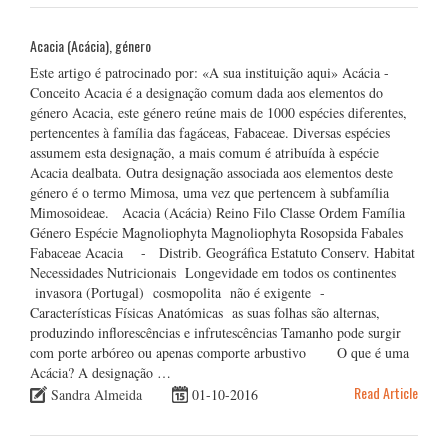
Acacia (Acácia), género
Este artigo é patrocinado por: «A sua instituição aqui» Acácia -
Conceito Acacia é a designação comum dada aos elementos do
género Acacia, este género reúne mais de 1000 espécies diferentes,
pertencentes à família das fagáceas, Fabaceae. Diversas espécies
assumem esta designação, a mais comum é atribuída à espécie
Acacia dealbata. Outra designação associada aos elementos deste
género é o termo Mimosa, uma vez que pertencem à subfamília
Mimosoideae. Acacia (Acácia) Reino Filo Classe Ordem Família
Género Espécie Magnoliophyta Magnoliophyta Rosopsida Fabales
Fabaceae Acacia - Distrib. Geográfica Estatuto Conserv. Habitat
Necessidades Nutricionais Longevidade em todos os continentes
invasora (Portugal) cosmopolita não é exigente -
Características Físicas Anatómicas as suas folhas são alternas,
produzindo inflorescências e infrutescências Tamanho pode surgir
com porte arbóreo ou apenas comporte arbustivo O que é uma
Acácia? A designação …
Read Article
Sandra Almeida
01-10-2016