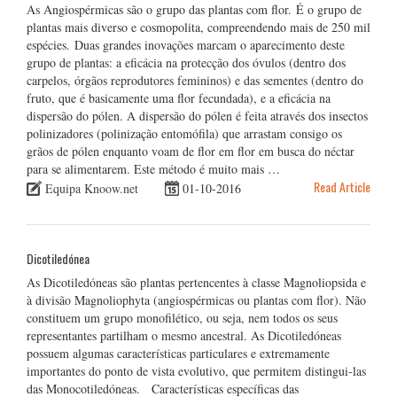
As Angiospérmicas são o grupo das plantas com flor. É o grupo de
plantas mais diverso e cosmopolita, compreendendo mais de 250 mil
espécies. Duas grandes inovações marcam o aparecimento deste
grupo de plantas: a eficácia na protecção dos óvulos (dentro dos
carpelos, órgãos reprodutores femininos) e das sementes (dentro do
fruto, que é basicamente uma flor fecundada), e a eficácia na
dispersão do pólen. A dispersão do pólen é feita através dos insectos
polinizadores (polinização entomófila) que arrastam consigo os
grãos de pólen enquanto voam de flor em flor em busca do néctar
para se alimentarem. Este método é muito mais …
Read Article
Equipa Knoow.net
01-10-2016
Dicotiledónea
As Dicotiledóneas são plantas pertencentes à classe Magnoliopsida e
à divisão Magnoliophyta (angiospérmicas ou plantas com flor). Não
constituem um grupo monofilético, ou seja, nem todos os seus
representantes partilham o mesmo ancestral. As Dicotiledóneas
possuem algumas características particulares e extremamente
importantes do ponto de vista evolutivo, que permitem distingui-las
das Monocotiledóneas. Características específicas das