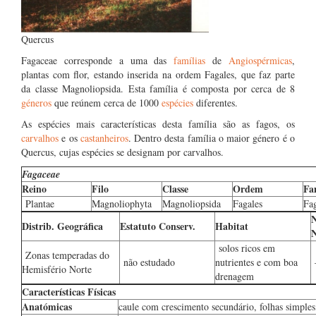
Quercus
Fagaceae corresponde a uma das
famílias
de
Angiospérmicas
,
plantas com flor, estando inserida na ordem Fagales, que faz parte
da classe Magnoliopsida. Esta família é composta por cerca de 8
géneros
que reúnem cerca de 1000
espécies
diferentes.
As espécies mais características desta família são as fagos, os
carvalhos
e os
castanheiros
. Dentro desta família o maior género é o
Quercus, cujas espécies se designam por carvalhos.
Fagaceae
Reino
Filo
Classe
Ordem
Fa
Plantae
Magnoliophyta
Magnoliopsida
Fagales
Fa
N
Distrib. Geográfica
Estatuto Conserv.
Habitat
N
solos ricos em
Zonas temperadas do
não estudado
nutrientes e com boa
Hemisfério Norte
drenagem
Características Físicas
Anatómicas
caule com crescimento secundário, folhas simples,