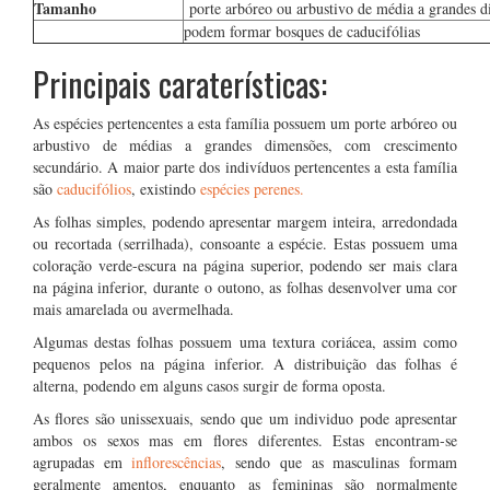
Tamanho
porte arbóreo ou arbustivo de média a grandes 
podem formar bosques de caducifólias
Principais caraterísticas:
As espécies pertencentes a esta família possuem um porte arbóreo ou
arbustivo de médias a grandes dimensões, com crescimento
secundário. A maior parte dos indivíduos pertencentes a esta família
são
caducifólios
, existindo
espécies perenes.
As folhas simples, podendo apresentar margem inteira, arredondada
ou recortada (serrilhada), consoante a espécie. Estas possuem uma
coloração verde-escura na página superior, podendo ser mais clara
na página inferior, durante o outono, as folhas desenvolver uma cor
mais amarelada ou avermelhada.
Algumas destas folhas possuem uma textura coriácea, assim como
pequenos pelos na página inferior. A distribuição das folhas é
alterna, podendo em alguns casos surgir de forma oposta.
As flores são unissexuais, sendo que um individuo pode apresentar
ambos os sexos mas em flores diferentes. Estas encontram-se
agrupadas em
inflorescências
, sendo que as masculinas formam
geralmente amentos, enquanto as femininas são normalmente