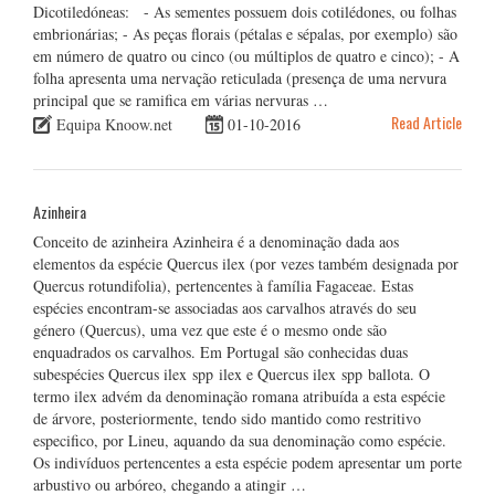
Dicotiledóneas: - As sementes possuem dois cotilédones, ou folhas
embrionárias; - As peças florais (pétalas e sépalas, por exemplo) são
em número de quatro ou cinco (ou múltiplos de quatro e cinco); - A
folha apresenta uma nervação reticulada (presença de uma nervura
principal que se ramifica em várias nervuras …
Read Article
Equipa Knoow.net
01-10-2016
Azinheira
Conceito de azinheira Azinheira é a denominação dada aos
elementos da espécie Quercus ilex (por vezes também designada por
Quercus rotundifolia), pertencentes à família Fagaceae. Estas
espécies encontram-se associadas aos carvalhos através do seu
género (Quercus), uma vez que este é o mesmo onde são
enquadrados os carvalhos. Em Portugal são conhecidas duas
subespécies Quercus ilex spp ilex e Quercus ilex spp ballota. O
termo ilex advém da denominação romana atribuída a esta espécie
de árvore, posteriormente, tendo sido mantido como restritivo
especifico, por Lineu, aquando da sua denominação como espécie.
Os indivíduos pertencentes a esta espécie podem apresentar um porte
arbustivo ou arbóreo, chegando a atingir …