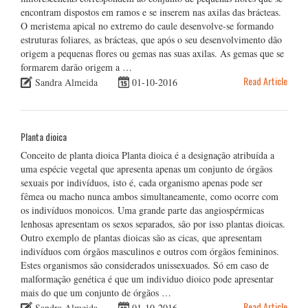
encontram dispostos em ramos e se inserem nas axilas das brácteas.
O meristema apical no extremo do caule desenvolve-se formando
estruturas foliares, as brácteas, que após o seu desenvolvimento dão
origem a pequenas flores ou gemas nas suas axilas. As gemas que se
formarem darão origem a …
Read Article
Sandra Almeida
01-10-2016
Planta dioica
Conceito de planta dioica Planta dioica é a designação atribuída a
uma espécie vegetal que apresenta apenas um conjunto de órgãos
sexuais por indivíduos, isto é, cada organismo apenas pode ser
fêmea ou macho nunca ambos simultaneamente, como ocorre com
os indivíduos monoicos. Uma grande parte das angiospérmicas
lenhosas apresentam os sexos separados, são por isso plantas dioicas.
Outro exemplo de plantas dioicas são as cicas, que apresentam
indivíduos com órgãos masculinos e outros com órgãos femininos.
Estes organismos são considerados unissexuados. Só em caso de
malformação genética é que um individuo dioico pode apresentar
mais do que um conjunto de órgãos …
Read Article
Sandra Almeida
01-10-2016