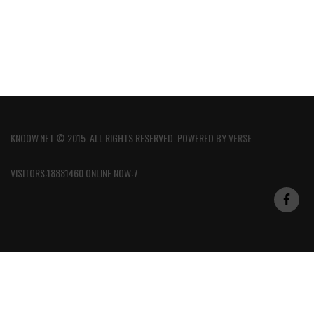
KNOOW.NET © 2015. ALL RIGHTS RESERVED. POWERED BY
VERSE
VISITORS:18881460 ONLINE NOW:7