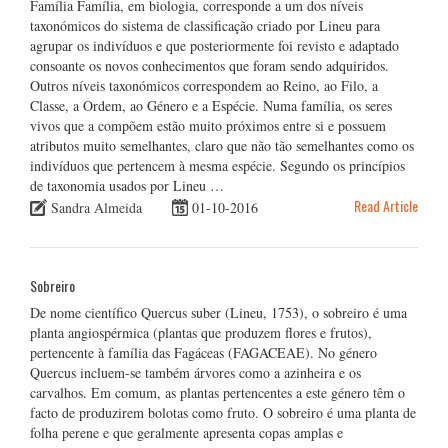
Família Família, em biologia, corresponde a um dos níveis
taxonómicos do sistema de classificação criado por Lineu para
agrupar os indivíduos e que posteriormente foi revisto e adaptado
consoante os novos conhecimentos que foram sendo adquiridos.
Outros níveis taxonómicos correspondem ao Reino, ao Filo, a
Classe, a Ordem, ao Género e a Espécie. Numa família, os seres
vivos que a compõem estão muito próximos entre si e possuem
atributos muito semelhantes, claro que não tão semelhantes como os
indivíduos que pertencem à mesma espécie. Segundo os princípios
de taxonomia usados por Lineu …
Read Article
Sandra Almeida
01-10-2016
Sobreiro
De nome científico Quercus suber (Lineu, 1753), o sobreiro é uma
planta angiospérmica (plantas que produzem flores e frutos),
pertencente à família das Fagáceas (FAGACEAE). No género
Quercus incluem-se também árvores como a azinheira e os
carvalhos. Em comum, as plantas pertencentes a este género têm o
facto de produzirem bolotas como fruto. O sobreiro é uma planta de
folha perene e que geralmente apresenta copas amplas e