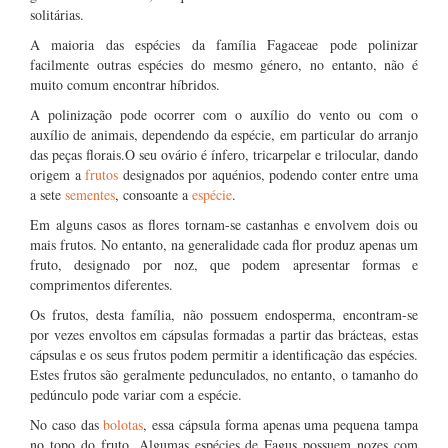
solitárias.
A maioria das espécies da família Fagaceae pode polinizar
facilmente outras espécies do mesmo género, no entanto, não é
muito comum encontrar híbridos.
A polinização pode ocorrer com o auxílio do vento ou com o
auxílio de animais, dependendo da espécie, em particular do arranjo
das peças florais.O seu ovário é ínfero, tricarpelar e trilocular, dando
origem a
frutos
designados por aquénios, podendo conter entre uma
a sete
sementes
, consoante a
espécie
.
Em alguns casos as flores tornam-se castanhas e envolvem dois ou
mais frutos. No entanto, na generalidade cada flor produz apenas um
fruto, designado por noz, que podem apresentar formas e
comprimentos diferentes.
Os frutos, desta família, não possuem endosperma, encontram-se
por vezes envoltos em cápsulas formadas a partir das brácteas, estas
cápsulas e os seus frutos podem permitir a identificação das espécies.
Estes frutos são geralmente pedunculados, no entanto, o tamanho do
pedúnculo pode variar com a espécie.
No caso das
bolotas
, essa cápsula forma apenas uma pequena tampa
no topo do fruto. Algumas espécies de Fagus possuem nozes com