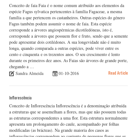
Conceito de faia Faia é o nome comum atribuído aos elementos da
espécie Fagus sylvatica pertencentes à família Fagaceae, a mesma
família a que pertencem os castanheiros. Outras espécies do género
Fagus também podem assumir o nome de faia. Esta espécie
corresponde a árvores angiospérmicas dicotiledóneas, isto é,
corresponde a árvores que possuem flor e fruto, sendo que a semente
pode apresentar dois cotilédones. A sua longevidade não é muito
longa, quando comparada a outras espécies, pode viver entre os
cento e cinquenta e os trezentos anos. O seu crescimento é lento
durante os primeiros dez anos. As Faias são árvores de grande porte,
chegando a …
Read Article
Sandra Almeida
01-10-2016
Inflorescência
Conceito de Inflorescência Inflorescência é a denominação atribuída
a estruturas que se assemelham a flores, mas que não possuem todas
as estruturas correspondentes a uma flor. Esta estrutura normalmente
apresenta um prolongamento do caule, acompanhado por folhas
modificadas (as brácteas). Na grande maioria dos casos as
inflorescências correspondem ao conjunto de pequenas flores que se