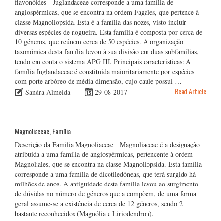
flavonóides Juglandaceae corresponde a uma família de
angiospérmicas, que se encontra na ordem Fagales, que pertence à
classe Magnoliopsida. Esta é a família das nozes, visto incluir
diversas espécies de nogueira. Esta família é composta por cerca de
10 géneros, que reúnem cerca de 50 espécies. A organização
taxonómica desta família levou à sua divisão em duas subfamílias,
tendo em conta o sistema APG III. Principais características: A
família Juglandaceae é constituída maioritariamente por espécies
com porte arbóreo de média dimensão, cujo caule possui …
Read Article
Sandra Almeida
29-08-2017
Magnoliaceae, Família
Descrição da Familia Magnoliaceae Magnoliaceae é a designação
atribuída a uma família de angiospérmicas, pertencente à ordem
Magnoliales, que se encontra na classe Magnoliopsida. Esta família
corresponde a uma família de dicotiledóneas, que terá surgido há
milhões de anos. A antiguidade desta família levou ao surgimento
de dúvidas no número de géneros que a compõem, de uma forma
geral assume-se a existência de cerca de 12 géneros, sendo 2
bastante reconhecidos (Magnólia e Liriodendron).