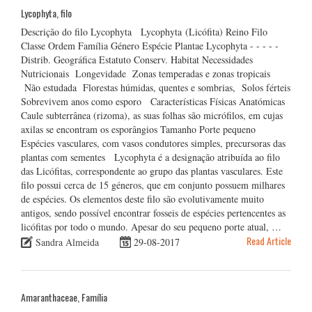
Lycophyta, filo
Descrição do filo Lycophyta Lycophyta (Licófita) Reino Filo
Classe Ordem Família Género Espécie Plantae Lycophyta - - - - -
Distrib. Geográfica Estatuto Conserv. Habitat Necessidades
Nutricionais Longevidade Zonas temperadas e zonas tropicais
Não estudada Florestas húmidas, quentes e sombrias, Solos férteis
Sobrevivem anos como esporo Características Físicas Anatómicas
Caule subterrânea (rizoma), as suas folhas são micrófilos, em cujas
axilas se encontram os esporângios Tamanho Porte pequeno
Espécies vasculares, com vasos condutores simples, precursoras das
plantas com sementes Lycophyta é a designação atribuída ao filo
das Licófitas, correspondente ao grupo das plantas vasculares. Este
filo possui cerca de 15 géneros, que em conjunto possuem milhares
de espécies. Os elementos deste filo são evolutivamente muito
antigos, sendo possível encontrar fosseis de espécies pertencentes as
licófitas por todo o mundo. Apesar do seu pequeno porte atual, …
Read Article
Sandra Almeida
29-08-2017
Amaranthaceae, Família