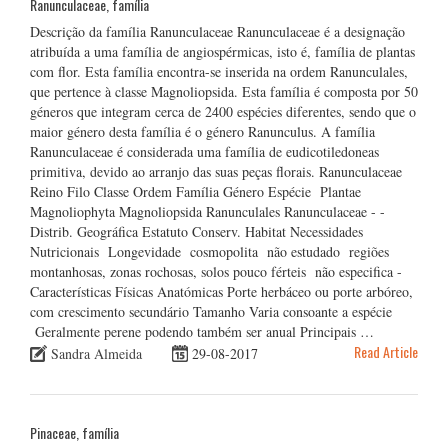
Ranunculaceae, família
Descrição da família Ranunculaceae Ranunculaceae é a designação
atribuída a uma família de angiospérmicas, isto é, família de plantas
com flor. Esta família encontra-se inserida na ordem Ranunculales,
que pertence à classe Magnoliopsida. Esta família é composta por 50
géneros que integram cerca de 2400 espécies diferentes, sendo que o
maior género desta família é o género Ranunculus. A família
Ranunculaceae é considerada uma família de eudicotiledoneas
primitiva, devido ao arranjo das suas peças florais. Ranunculaceae
Reino Filo Classe Ordem Família Género Espécie Plantae
Magnoliophyta Magnoliopsida Ranunculales Ranunculaceae - -
Distrib. Geográfica Estatuto Conserv. Habitat Necessidades
Nutricionais Longevidade cosmopolita não estudado regiões
montanhosas, zonas rochosas, solos pouco férteis não especifica -
Características Físicas Anatómicas Porte herbáceo ou porte arbóreo,
com crescimento secundário Tamanho Varia consoante a espécie
Geralmente perene podendo também ser anual Principais …
Read Article
Sandra Almeida
29-08-2017
Pinaceae, família