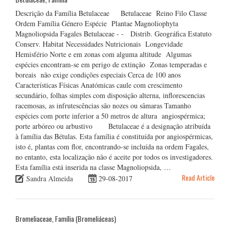
Descrição da Família Betulaceae Betulaceae Reino Filo Classe
Ordem Família Género Espécie Plantae Magnoliophyta
Magnoliopsida Fagales Betulaceae - - Distrib. Geográfica Estatuto
Conserv. Habitat Necessidades Nutricionais Longevidade
Hemisfério Norte e em zonas com alguma altitude Algumas
espécies encontram-se em perigo de extinção Zonas temperadas e
boreais não exige condições especiais Cerca de 100 anos
Características Físicas Anatómicas caule com crescimento
secundário, folhas simples com disposição alterna, inflorescencias
racemosas, as infrutescências são nozes ou sâmaras Tamanho
espécies com porte inferior a 50 metros de altura angiospérmica;
porte arbóreo ou arbustivo Betulaceae é a designação atribuída
à família das Bétulas. Esta família é constituída por angiospérmicas,
isto é, plantas com flor, encontrando-se incluída na ordem Fagales,
no entanto, esta localização não é aceite por todos os investigadores.
Esta família está inserida na classe Magnoliopsida, …
Read Article
Sandra Almeida
29-08-2017
Bromeliaceae, Família (Bromeliáceas)