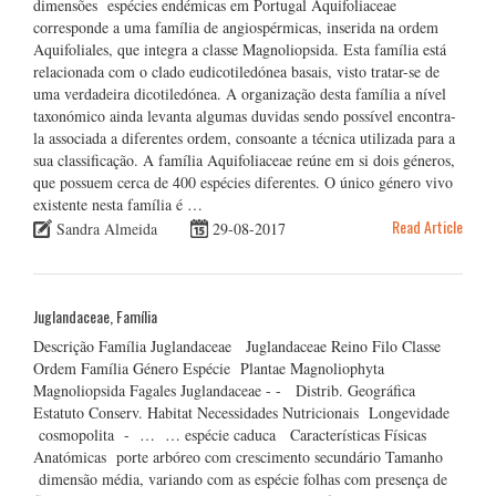
dimensões espécies endémicas em Portugal Aquifoliaceae
corresponde a uma família de angiospérmicas, inserida na ordem
Aquifoliales, que integra a classe Magnoliopsida. Esta família está
relacionada com o clado eudicotiledónea basais, visto tratar-se de
uma verdadeira dicotiledónea. A organização desta família a nível
taxonómico ainda levanta algumas duvidas sendo possível encontra-
la associada a diferentes ordem, consoante a técnica utilizada para a
sua classificação. A família Aquifoliaceae reúne em si dois géneros,
que possuem cerca de 400 espécies diferentes. O único género vivo
existente nesta família é …
Read Article
Sandra Almeida
29-08-2017
Juglandaceae, Família
Descrição Família Juglandaceae Juglandaceae Reino Filo Classe
Ordem Família Género Espécie Plantae Magnoliophyta
Magnoliopsida Fagales Juglandaceae - - Distrib. Geográfica
Estatuto Conserv. Habitat Necessidades Nutricionais Longevidade
cosmopolita - … … espécie caduca Características Físicas
Anatómicas porte arbóreo com crescimento secundário Tamanho
dimensão média, variando com as espécie folhas com presença de