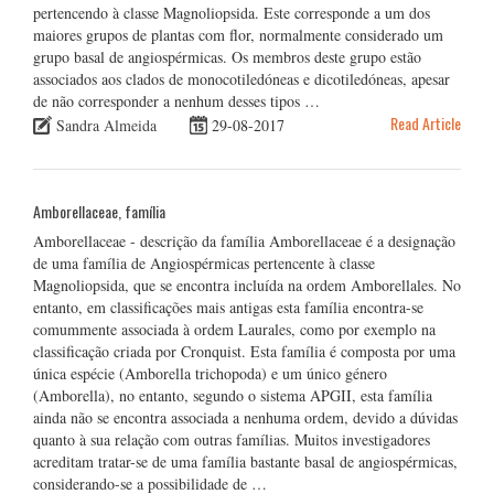
pertencendo à classe Magnoliopsida. Este corresponde a um dos
maiores grupos de plantas com flor, normalmente considerado um
grupo basal de angiospérmicas. Os membros deste grupo estão
associados aos clados de monocotiledóneas e dicotiledóneas, apesar
de não corresponder a nenhum desses tipos …
Read Article
Sandra Almeida
29-08-2017
Amborellaceae, família
Amborellaceae - descrição da família Amborellaceae é a designação
de uma família de Angiospérmicas pertencente à classe
Magnoliopsida, que se encontra incluída na ordem Amborellales. No
entanto, em classificações mais antigas esta família encontra-se
comummente associada à ordem Laurales, como por exemplo na
classificação criada por Cronquist. Esta família é composta por uma
única espécie (Amborella trichopoda) e um único género
(Amborella), no entanto, segundo o sistema APGII, esta família
ainda não se encontra associada a nenhuma ordem, devido a dúvidas
quanto à sua relação com outras famílias. Muitos investigadores
acreditam tratar-se de uma família bastante basal de angiospérmicas,
considerando-se a possibilidade de …