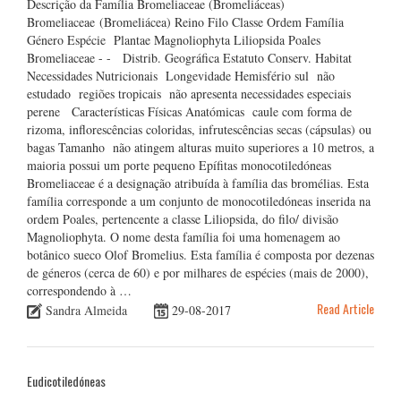
Descrição da Família Bromeliaceae (Bromeliáceas)
Bromeliaceae (Bromeliácea) Reino Filo Classe Ordem Família
Género Espécie Plantae Magnoliophyta Liliopsida Poales
Bromeliaceae - - Distrib. Geográfica Estatuto Conserv. Habitat
Necessidades Nutricionais Longevidade Hemisfério sul não
estudado regiões tropicais não apresenta necessidades especiais
perene Características Físicas Anatómicas caule com forma de
rizoma, inflorescências coloridas, infrutescências secas (cápsulas) ou
bagas Tamanho não atingem alturas muito superiores a 10 metros, a
maioria possui um porte pequeno Epífitas monocotiledóneas
Bromeliaceae é a designação atribuída à família das bromélias. Esta
família corresponde a um conjunto de monocotiledóneas inserida na
ordem Poales, pertencente a classe Liliopsida, do filo/ divisão
Magnoliophyta. O nome desta família foi uma homenagem ao
botânico sueco Olof Bromelius. Esta família é composta por dezenas
de géneros (cerca de 60) e por milhares de espécies (mais de 2000),
correspondendo à …
Read Article
Sandra Almeida
29-08-2017
Eudicotiledóneas