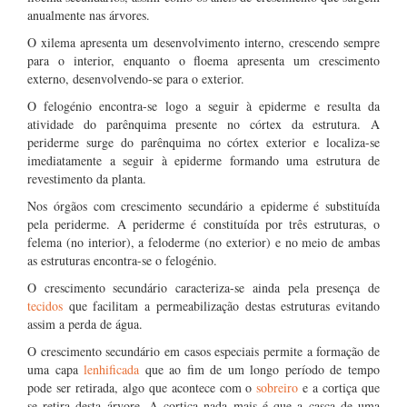
anualmente nas árvores.
O xilema apresenta um desenvolvimento interno, crescendo sempre
para o interior, enquanto o floema apresenta um crescimento
externo, desenvolvendo-se para o exterior.
O felogénio encontra-se logo a seguir à epiderme e resulta da
atividade do parênquima presente no córtex da estrutura. A
periderme surge do parênquima no córtex exterior e localiza-se
imediatamente a seguir à epiderme formando uma estrutura de
revestimento da planta.
Nos órgãos com crescimento secundário a epiderme é substituída
pela periderme. A periderme é constituída por três estruturas, o
felema (no interior), a feloderme (no exterior) e no meio de ambas
as estruturas encontra-se o felogénio.
O crescimento secundário caracteriza-se ainda pela presença de
tecidos
que facilitam a permeabilização destas estruturas evitando
assim a perda de água.
O crescimento secundário em casos especiais permite a formação de
uma capa
lenhificada
que ao fim de um longo período de tempo
pode ser retirada, algo que acontece com o
sobreiro
e a cortiça que
se retira desta árvore. A cortiça nada mais é que a casca de uma