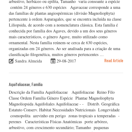
arbustivo, herbáceo ou epifita, Tamanho varia consoante a espécie
contém 24 géneros e 630 espécies Agavaceae corresponde a uma
das famílias de plantas angiospérmicas (divisão Magnoliophyta)
pertencente à ordem Asparagales, que se encontra incluída na classe
Liliopsida, de acordo com a nomenclatura clássica. Esta família é
conhecida por família dos Agaves, devido a um dos seus géneros
mais característicos, o género Agave, muito utilizado como
ornamental. Nesta família reúnem-se cerca de 630 espécies,
organizadas em 24 géneros. Ao ser analisada para a criação de uma
classificação filogenética, muitos géneros pertencentes …
Read Article
Sandra Almeida
29-08-2017
Aquifoliaceae, Família
Descrição da Família Aquifoliaceae Aquifoliaceae Reino Filo
Classe Ordem Família Género Espécie Plantae Magnoliophyta
Magnoliopsida Aquifoliales Aquifoliaceae - - Distrib. Geográfica
Estatuto Conserv. Habitat Necessidades Nutricionais Longevidade
cosmopolita azevinho em perigo zonas tropicais a temperadas -
perenes Características Físicas Anatómicas porte arbóreo,
arbustivo, com crescimento secundário; Tamanho pequenas