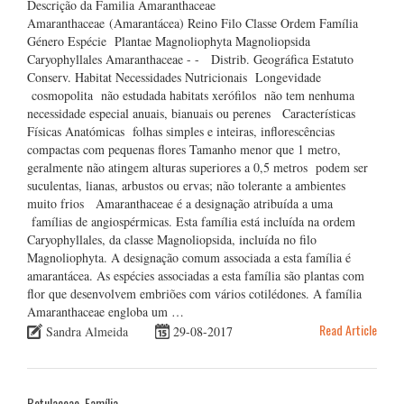
Descrição da Familia Amaranthaceae
Amaranthaceae (Amarantácea) Reino Filo Classe Ordem Família
Género Espécie Plantae Magnoliophyta Magnoliopsida
Caryophyllales Amaranthaceae - - Distrib. Geográfica Estatuto
Conserv. Habitat Necessidades Nutricionais Longevidade
cosmopolita não estudada habitats xerófilos não tem nenhuma
necessidade especial anuais, bianuais ou perenes Características
Físicas Anatómicas folhas simples e inteiras, inflorescências
compactas com pequenas flores Tamanho menor que 1 metro,
geralmente não atingem alturas superiores a 0,5 metros podem ser
suculentas, lianas, arbustos ou ervas; não tolerante a ambientes
muito frios Amaranthaceae é a designação atribuída a uma
famílias de angiospérmicas. Esta família está incluída na ordem
Caryophyllales, da classe Magnoliopsida, incluída no filo
Magnoliophyta. A designação comum associada a esta família é
amarantácea. As espécies associadas a esta família são plantas com
flor que desenvolvem embriões com vários cotilédones. A família
Amaranthaceae engloba um …
Read Article
Sandra Almeida
29-08-2017
Betulaceae, Família