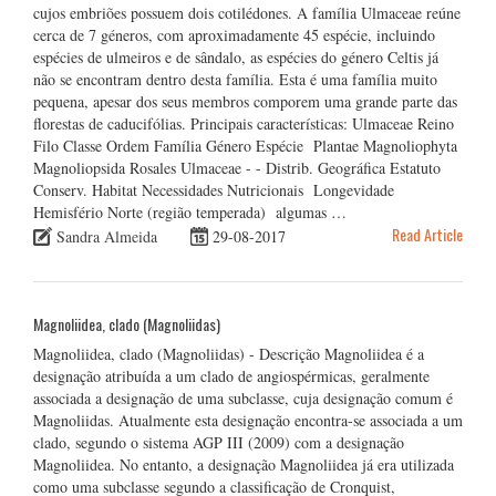
cujos embriões possuem dois cotilédones. A família Ulmaceae reúne
cerca de 7 géneros, com aproximadamente 45 espécie, incluindo
espécies de ulmeiros e de sândalo, as espécies do género Celtis já
não se encontram dentro desta família. Esta é uma família muito
pequena, apesar dos seus membros comporem uma grande parte das
florestas de caducifólias. Principais características: Ulmaceae Reino
Filo Classe Ordem Família Género Espécie Plantae Magnoliophyta
Magnoliopsida Rosales Ulmaceae - - Distrib. Geográfica Estatuto
Conserv. Habitat Necessidades Nutricionais Longevidade
Hemisfério Norte (região temperada) algumas …
Read Article
Sandra Almeida
29-08-2017
Magnoliidea, clado (Magnoliidas)
Magnoliidea, clado (Magnoliidas) - Descrição Magnoliidea é a
designação atribuída a um clado de angiospérmicas, geralmente
associada a designação de uma subclasse, cuja designação comum é
Magnoliidas. Atualmente esta designação encontra-se associada a um
clado, segundo o sistema AGP III (2009) com a designação
Magnoliidea. No entanto, a designação Magnoliidea já era utilizada
como uma subclasse segundo a classificação de Cronquist,