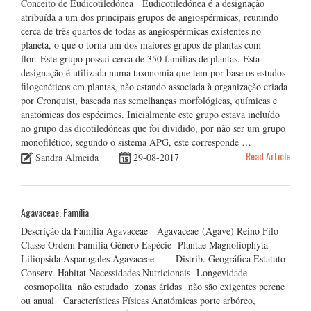
Conceito de Eudicotiledónea Eudicotiledónea é a designação
atribuída a um dos principais grupos de angiospérmicas, reunindo
cerca de três quartos de todas as angiospérmicas existentes no
planeta, o que o torna um dos maiores grupos de plantas com
flor. Este grupo possui cerca de 350 famílias de plantas. Esta
designação é utilizada numa taxonomia que tem por base os estudos
filogenéticos em plantas, não estando associada à organização criada
por Cronquist, baseada nas semelhanças morfológicas, químicas e
anatómicas dos espécimes. Inicialmente este grupo estava incluído
no grupo das dicotiledóneas que foi dividido, por não ser um grupo
monofilético, segundo o sistema APG, este corresponde …
Read Article
Sandra Almeida
29-08-2017
Agavaceae, Família
Descrição da Família Agavaceae Agavaceae (Agave) Reino Filo
Classe Ordem Família Género Espécie Plantae Magnoliophyta
Liliopsida Asparagales Agavaceae - - Distrib. Geográfica Estatuto
Conserv. Habitat Necessidades Nutricionais Longevidade
cosmopolita não estudado zonas áridas não são exigentes perene
ou anual Características Físicas Anatómicas porte arbóreo,