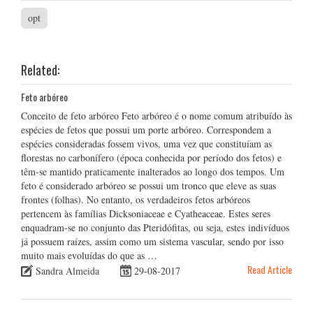
opt
Related:
Feto arbóreo
Conceito de feto arbóreo Feto arbóreo é o nome comum atribuído às
espécies de fetos que possui um porte arbóreo. Correspondem a
espécies consideradas fossem vivos, uma vez que constituíam as
florestas no carbonífero (época conhecida por período dos fetos) e
têm-se mantido praticamente inalterados ao longo dos tempos. Um
feto é considerado arbóreo se possui um tronco que eleve as suas
frontes (folhas). No entanto, os verdadeiros fetos arbóreos
pertencem às famílias Dicksoniaceae e Cyatheaceae. Estes seres
enquadram-se no conjunto das Pteridófitas, ou seja, estes indivíduos
já possuem raízes, assim como um sistema vascular, sendo por isso
muito mais evoluídas do que as …
Read Article
Sandra Almeida
29-08-2017