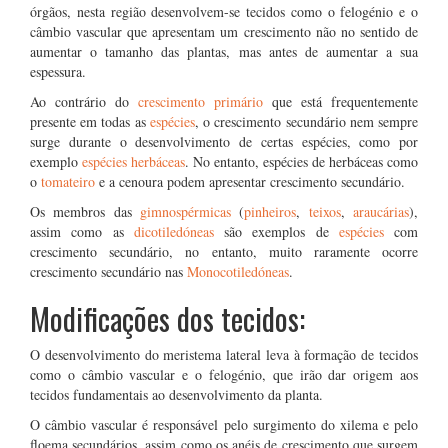
órgãos, nesta região desenvolvem-se tecidos como o felogénio e o
câmbio vascular que apresentam um crescimento não no sentido de
aumentar o tamanho das plantas, mas antes de aumentar a sua
espessura.
Ao contrário do
crescimento primário
que está frequentemente
presente em todas as
espécies
, o crescimento secundário nem sempre
surge durante o desenvolvimento de certas espécies, como por
exemplo
espécies herbáceas
. No entanto, espécies de herbáceas como
o
tomateiro
e a cenoura podem apresentar crescimento secundário.
Os membros das
gimnospérmicas
(
pinheiros
,
teixos
,
araucárias
),
assim como as
dicotiledóneas
são exemplos de
espécies
com
crescimento secundário, no entanto, muito raramente ocorre
crescimento secundário nas
Monocotiledóneas
.
Modificações dos tecidos:
O desenvolvimento do meristema lateral leva à formação de tecidos
como o câmbio vascular e o felogénio, que irão dar origem aos
tecidos fundamentais ao desenvolvimento da planta.
O câmbio vascular é responsável pelo surgimento do xilema e pelo
floema secundários, assim como os anéis de crescimento que surgem