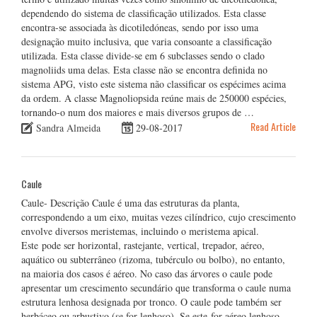
dependendo do sistema de classificação utilizados. Esta classe
encontra-se associada às dicotiledóneas, sendo por isso uma
designação muito inclusiva, que varia consoante a classificação
utilizada. Esta classe divide-se em 6 subclasses sendo o clado
magnoliids uma delas. Esta classe não se encontra definida no
sistema APG, visto este sistema não classificar os espécimes acima
da ordem. A classe Magnoliopsida reúne mais de 250000 espécies,
tornando-o num dos maiores e mais diversos grupos de …
Read Article
Sandra Almeida
29-08-2017
Caule
Caule- Descrição Caule é uma das estruturas da planta,
correspondendo a um eixo, muitas vezes cilíndrico, cujo crescimento
envolve diversos meristemas, incluindo o meristema apical.
Este pode ser horizontal, rastejante, vertical, trepador, aéreo,
aquático ou subterrâneo (rizoma, tubérculo ou bolbo), no entanto,
na maioria dos casos é aéreo. No caso das árvores o caule pode
apresentar um crescimento secundário que transforma o caule numa
estrutura lenhosa designada por tronco. O caule pode também ser
herbáceo ou arbustivo (se for lenhoso). Se este for aéreo lenhoso