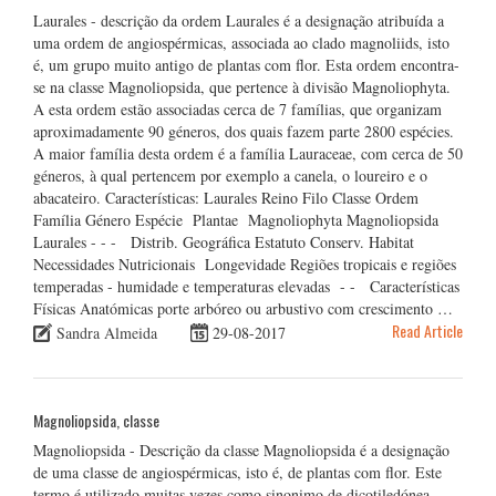
Laurales - descrição da ordem Laurales é a designação atribuída a
uma ordem de angiospérmicas, associada ao clado magnoliids, isto
é, um grupo muito antigo de plantas com flor. Esta ordem encontra-
se na classe Magnoliopsida, que pertence à divisão Magnoliophyta.
A esta ordem estão associadas cerca de 7 famílias, que organizam
aproximadamente 90 géneros, dos quais fazem parte 2800 espécies.
A maior família desta ordem é a família Lauraceae, com cerca de 50
géneros, à qual pertencem por exemplo a canela, o loureiro e o
abacateiro. Características: Laurales Reino Filo Classe Ordem
Família Género Espécie Plantae Magnoliophyta Magnoliopsida
Laurales - - - Distrib. Geográfica Estatuto Conserv. Habitat
Necessidades Nutricionais Longevidade Regiões tropicais e regiões
temperadas - humidade e temperaturas elevadas - - Características
Físicas Anatómicas porte arbóreo ou arbustivo com crescimento …
Read Article
Sandra Almeida
29-08-2017
Magnoliopsida, classe
Magnoliopsida - Descrição da classe Magnoliopsida é a designação
de uma classe de angiospérmicas, isto é, de plantas com flor. Este
termo é utilizado muitas vezes como sinonimo de dicotiledónea,