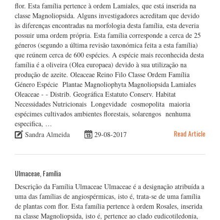
flor. Esta família pertence à ordem Lamiales, que está inserida na
classe Magnoliopsida. Alguns investigadores acreditam que devido
às diferenças encontradas na morfologia desta família, esta deveria
possuir uma ordem própria. Esta família corresponde a cerca de 25
géneros (segundo a última revisão taxonómica feita a esta família)
que reúnem cerca de 600 espécies. A espécie mais reconhecida desta
família é a oliveira (Olea europaea) devido à sua utilização na
produção de azeite. Oleaceae Reino Filo Classe Ordem Família
Género Espécie Plantae Magnoliophyta Magnoliopsida Lamiales
Oleaceae - - Distrib. Geográfica Estatuto Conserv. Habitat
Necessidades Nutricionais Longevidade cosmopolita maioria
espécimes cultivados ambientes florestais, solarengos nenhuma
especifica, …
Read Article
Sandra Almeida
29-08-2017
Ulmaceae, Família
Descrição da Família Ulmaceae Ulmaceae é a designação atribuída a
uma das famílias de angiospérmicas, isto é, trata-se de uma família
de plantas com flor. Esta família pertence à ordem Rosales, inserida
na classe Magnoliopsida, isto é, pertence ao clado eudicotiledonia,