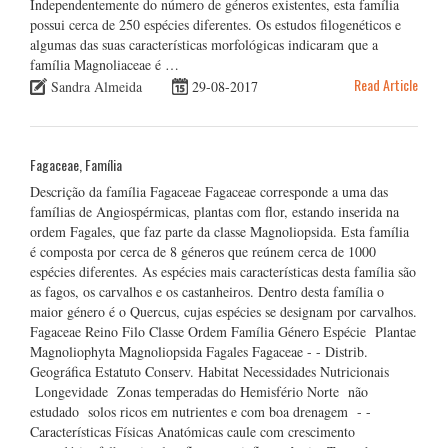
Independentemente do número de géneros existentes, esta família
possui cerca de 250 espécies diferentes. Os estudos filogenéticos e
algumas das suas características morfológicas indicaram que a
família Magnoliaceae é …
Read Article
Sandra Almeida
29-08-2017
Fagaceae, Família
Descrição da família Fagaceae Fagaceae corresponde a uma das
famílias de Angiospérmicas, plantas com flor, estando inserida na
ordem Fagales, que faz parte da classe Magnoliopsida. Esta família
é composta por cerca de 8 géneros que reúnem cerca de 1000
espécies diferentes. As espécies mais características desta família são
as fagos, os carvalhos e os castanheiros. Dentro desta família o
maior género é o Quercus, cujas espécies se designam por carvalhos.
Fagaceae Reino Filo Classe Ordem Família Género Espécie Plantae
Magnoliophyta Magnoliopsida Fagales Fagaceae - - Distrib.
Geográfica Estatuto Conserv. Habitat Necessidades Nutricionais
Longevidade Zonas temperadas do Hemisfério Norte não
estudado solos ricos em nutrientes e com boa drenagem - -
Características Físicas Anatómicas caule com crescimento