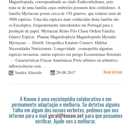
Magnoliopsida, correspondendo ao clado Eudicotiledonea, pois
trata-se de uma família cujos embriões possuem dois cotilédones. A
família Myrtaceae possui cerca de 150 géneros, que reúnem mais de
3000 espécies. Uma das espécies mais conhecidas desta família são
os Eucaliptos, frequentemente introduzidos em Portugal para a
produção de papel. Myrtaceae Reino Filo Classe Ordem Família
Género Espécie Plantae Magnoliophyta Magnoliopsida Myrtales
Myrtaceae - - Distrib. Geográfica Estatuto Conserv. Habitat
Necessidades Nutricionais Longevidade cosmopolita algumas
espécies invasoras, outras espécies em perigo Ecossistemas florestais
- - Características Físicas Anatómicas Porte arbóreo ou arbustivo,
inflorescências com …
Read Article
Sandra Almeida
29-08-2017
A Knoow é uma enciclopédia colaborativa e em
permamente adaptação e melhoria. Se detetou alguma
falha em algum dos nossos verbetes, pedimos que nos
informe para o mail
geral@knoow.net
para que possamos
verificar. Ajude-nos a melhorar.