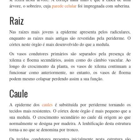
árvore, o sobreiro, cuja
parede celular
foi impregnada com suberina.
Raiz
Nas raízes mais jovens a epiderme apresenta pelos radiculares,
enquanto as raízes mais antigas são revestidas pela periderme. O
córtex neste órgão é mais desenvolvido do que a medula.
Os vasos condutores primários são separados pela presença de
xilema e floema secundários, assim como do câmbio vascular. Ao
longo do crescimento da planta, os vasos de xilema continuam a
funcionar como anteriormente, no entanto, os vasos de floema
podem mesmo colapsar perdendo assim a sua função.
Caule
A epiderme dos
caules
é substituída por periderme tornando os
tecidos mais resistentes. O córtex deste órgão é mais pequeno que a
sua medula. O crescimento secundário no caule dá origem ao que
normalmente se designa por madeira. A lenhificação desta estrutura
torna-a no que se denomina por tronco.
Os tecidos condutores presentes inicialmente nesta estrutura são