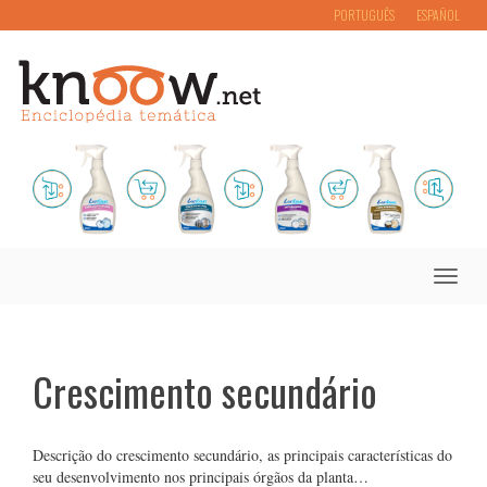
PORTUGUÊS
ESPAÑOL
Toggle
naviga
Crescimento secundário
Descrição do crescimento secundário, as principais características do
seu desenvolvimento nos principais órgãos da planta…