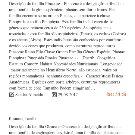
Descrição da família Pinaceae Pinaceae é a designação atribuída a
uma família de gimnospérmicas, plantas sem flor e frutos. Esta
família encontra-se na ordem Pinales, que pertence à classe
Pinopsida e ao filo Pinophyta. Esta família inclui cerca de 1o
géneros que reúnem cerca de 250 espécies. As espécies mais
associadas a esta família são os pinheiros (Pinus), os cedros (Cedrus)
e os abetos (Abies). Estes indivíduos são conhecidos por coníferas,
devido aos cones que produzem, como estruturas reprodutoras.
Pinaceae Reino Filo Classe Ordem Família Género Espécie Plantae
Pinophyta Pinopsida Pinales Pinaceae - - Distrib. Geográfica
Estatuto Conserv. Habitat Necessidades Nutricionais Longevidade
maioritariamente no Hemisfério Norte não estudada vales ou
regiões montanhosas nenhuma especifica - Características Físicas
Anatómicas Espécies com porte arbóreo, estruturas reprodutoras
com forma de cone Tamanho Podem atingir até …
Read Article
Sandra Almeida
29-08-2017
Oleaceae, família
Descrição da família Oleaceae Oleaceae é a designação atribuída a
uma família de angiospérmicas, isto é, uma família de plantas com