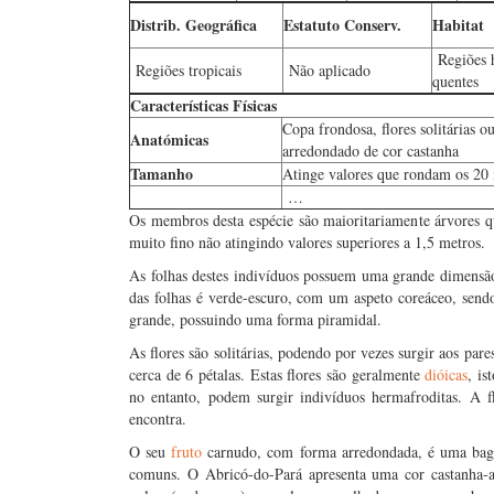
Distrib. Geográfica
Estatuto Conserv.
Habitat
Regiões 
Regiões tropicais
Não aplicado
quentes
Características Físicas
Copa frondosa, flores solitárias ou
Anatómicas
arredondado de cor castanha
Tamanho
Atinge valores que rondam os 20 
…
Os membros desta espécie são maioritariamente árvores q
muito fino não atingindo valores superiores a 1,5 metros.
As folhas destes indivíduos possuem uma grande dimensão
das folhas é verde-escuro, com um aspeto coreáceo, se
grande, possuindo uma forma piramidal.
As flores são solitárias, podendo por vezes surgir aos par
cerca de 6 pétalas. Estas flores são geralmente
dióicas
, is
no entanto, podem surgir indivíduos hermafroditas. A f
encontra.
O seu
fruto
carnudo, com forma arredondada, é uma bag
comuns. O Abricó-do-Pará apresenta uma cor castanha-a