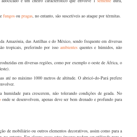
 adocicado e um cheiro característico que envolve 1
semente
dura,
de
fungos
ou
pragas
, no entanto, são suscetíveis ao ataque por térmitas.
da Amazónia, das Antilhas e do México, sendo frequente em diversas
ão tropicais, preferindo por isso
ambientes
quentes e húmidos, não
introduzidas em diversas regiões, como por exemplo o oeste de África, o
este).
nas até no máximo 1000 metros de altitude. O abricó-do-Pará prefere
envolver.
ada humidade para crescerem, não tolerando condições de geada. No
o
onde se desenvolvem, apenas deve ser bem drenado e profundo para
ução de mobiliário ou outros elementos decorativos, assim como para a
or, no entanto. Em alguns casos estas árvores podem ser utilizada para a