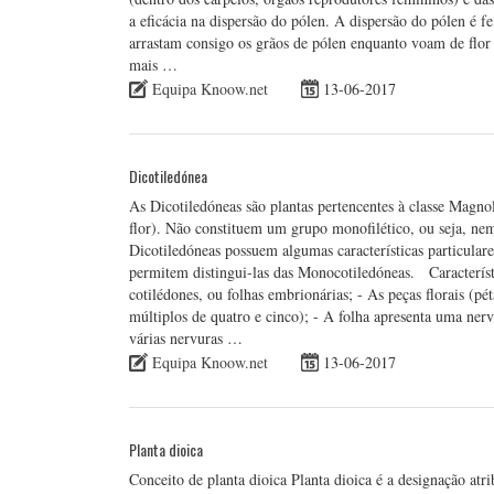
a eficácia na dispersão do pólen. A dispersão do pólen é fe
arrastam consigo os grãos de pólen enquanto voam de flor
mais …
Equipa Knoow.net
13-06-2017
Dicotiledónea
As Dicotiledóneas são plantas pertencentes à classe Magn
flor). Não constituem um grupo monofilético, ou seja, nem
Dicotiledóneas possuem algumas características particular
permitem distingui-las das Monocotiledóneas. Característ
cotilédones, ou folhas embrionárias; - As peças florais (p
múltiplos de quatro e cinco); - A folha apresenta uma ner
várias nervuras …
Equipa Knoow.net
13-06-2017
Planta dioica
Conceito de planta dioica Planta dioica é a designação at