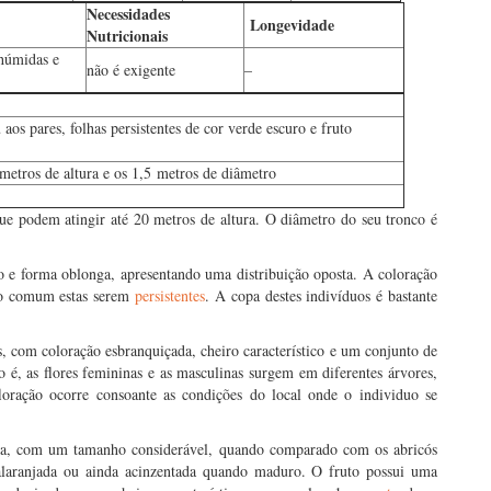
Necessidades
Longevidade
Nutricionais
húmidas e
não é exigente
–
 aos pares, folhas persistentes de cor verde escuro e fruto
metros de altura e os 1,5 metros de diâmetro
ue podem atingir até 20 metros de altura. O diâmetro do seu tronco é
 e forma oblonga, apresentando uma distribuição oposta. A coloração
ndo comum estas serem
persistentes
. A copa destes indivíduos é bastante
es, com coloração esbranquiçada, cheiro característico e um conjunto de
to é, as flores femininas e as masculinas surgem em diferentes árvores,
loração ocorre consoante as condições do local onde o individuo se
a, com um tamanho considerável, quando comparado com os abricós
laranjada ou ainda acinzentada quando maduro. O fruto possui uma