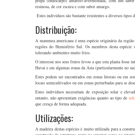
polpa (endocarpo) amarelo-avermelhada, com um sabor
resinosa, de cor escura e com sabor amargo.
Estes indivíduos são bastante resistentes a diversos tipos 
Distribuição:
A mammea americana é uma espécie originária da região 
regiões do Hemisfério Sul. Os membros desta espécie s
tolerando ambientes muito frios.
O interesse nos seus frutos levou a que esta planta fosse 
Havai e em algumas zonas da Ásia (particularmente no sud
Estes podem ser encontrados em zonas litorais ou em zo
locais semicultivados ou em zonas perturbadas para se des
Estes indivíduos necessitam de exposição solar e elev
entanto, não apresentam exigências quanto ao tipo de
sol
que cresça de forma adequada.
Utilizações:
A madeira destas espécies é muito utilizada para a constr
construção de estruturas, tanto no exterior como no interi