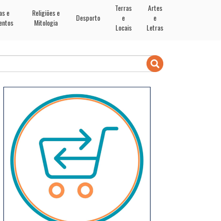
Terras
Artes
as e
Religiões e
Desporto
e
e
entos
Mitologia
Locais
Letras