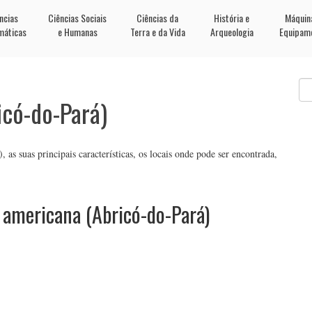
ncias
Ciências Sociais
Ciências da
História e
Máquin
máticas
e Humanas
Terra e da Vida
Arqueologia
Equipam
có-do-Pará)
s suas principais características, os locais onde pode ser encontrada,
americana (Abricó-do-Pará)