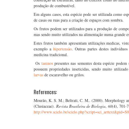
produção de combustível.
Em alguns casos, esta espécie pode ser utilizada como esp
de casas ou ruas para a criação de espaços com sombra.
Os frutos podem ser utilizados para a produção de comp
mas sendo muito utilizados na alimentação numa grande es
Estes frutos também apresentam utilizações medicas, vis
exemplo a
hipertensão
. Outras partes destes indivíduo
medicina tradicional.
Os
taninos
presentes nas sementes desta espécie podem s
possuem propriedades inseticidas, sendo muito utiliza
larvas
de escaravelho ou grilos.
References:
Mourão, K. S. M.; Beltrati, C. M.. (2000). Morphology a
(Clusiaceae).
Revista Brasileira
de Biologia
,
60
(4), 701-
http://www.scielo.br/scielo.php?script=sci_arttext&pid