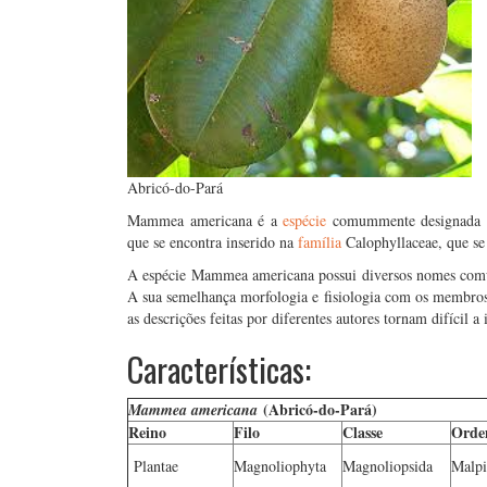
Abricó-do-Pará
Mammea americana é a
espécie
comummente designada p
que se encontra inserido na
família
Calophyllaceae, que se
A espécie Mammea americana possui diversos nomes comun
A sua semelhança morfologia e fisiologia com os membro
as descrições feitas por diferentes autores tornam difícil 
Características:
(Abricó-do-Pará)
Mammea americana
Reino
Filo
Classe
Ord
Plantae
Magnoliophyta
Magnoliopsida
Malpi