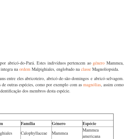
or abricó-do-Pará. Estes indivíduos pertencem ao
género
Mammea,
 integra na
ordem
Malpighiales, englobado na
classe
Magnoliopsida.
s entre eles abricoteiro, abricó-de-são-domingos e abricó-selvagem.
s de outras espécies, como por exemplo com as
magnólias
, assim como
a identificação dos membros desta espécie.
em
Família
Género
Espécie
Mammea
ghiales
Calophyllaceae
Mammea
americana