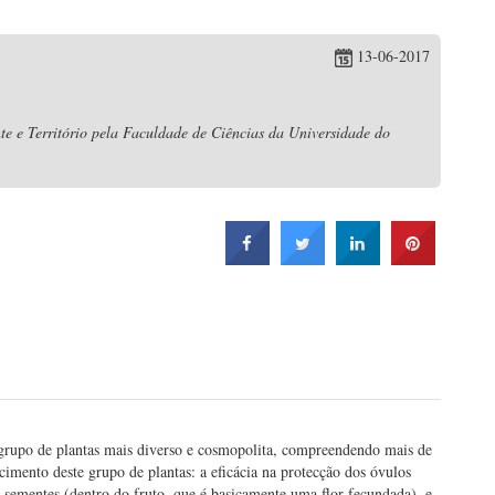
13-06-2017
e e Território pela Faculdade de Ciências da Universidade do
 grupo de plantas mais diverso e cosmopolita, compreendendo mais de
imento deste grupo de plantas: a eficácia na protecção dos óvulos
s sementes (dentro do fruto, que é basicamente uma flor fecundada), e