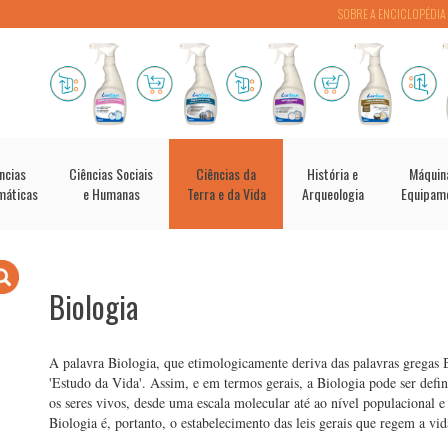
SOBRE A ENCICLOPÉDIA
ncias
Ciências Sociais
Ciências da
História e
Máquin
máticas
e Humanas
Terra e da Vida
Arqueologia
Equipam
Biologia
A palavra Biologia, que etimologicamente deriva das palavras gregas B
'Estudo da Vida'. Assim, e em termos gerais, a Biologia pode ser defin
os seres vivos, desde uma escala molecular até ao nível populacional 
Biologia é, portanto, o estabelecimento das leis gerais que regem a vid