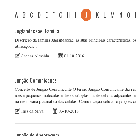
A
B
C
D
E
F
G
H
I
J
K
L
M
N
O
Juglandaceae, Família
Descrição da família Juglandaceae, as suas principais características,
utilizações…
Sandra Almeida
01-10-2016
Junção Comunicante
Conceito de Junção Comunicante O termo Junção Comunicante diz respe
iões e pequenas moléculas entre os citoplasmas de células adjacentes; e
na membrana plasmática das células. Comunicação celular e junções c
Inês da Silva
03-10-2018
Junção de Ancoragem