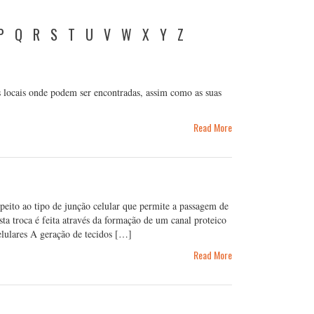
P
Q
R
S
T
U
V
W
X
Y
Z
 os locais onde podem ser encontradas, assim como as suas
Read More
ito ao tipo de junção celular que permite a passagem de
sta troca é feita através da formação de um canal proteico
elulares A geração de tecidos […]
Read More