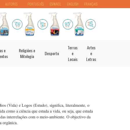
AUTORES
PORTUGUÊS
ESPAÑOL
ENGLISH
FRANÇAIS
Terras
Artes
as e
Religiões e
Desporto
e
e
entos
Mitologia
Locais
Letras
ios (Vida) e Logos (Estudo), significa, literalmente, o
ida como a ciência que estuda a vida, ou seja, que estuda
e das interrelações com o meio-ambiente. O objectivo da
a orgânica.