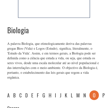
Biologia
A palavra Biologia, que etimologicamente deriva das palavras
gregas Bios (Vida) e Logos (Estudo), significa, literalmente, o
'Estudo da Vida'. Assim, e em termos gerais, a Biologia pode ser
definida como a ciência que estuda a vida, ou seja, que estuda os
seres vivos, desde uma escala molecular até ao nível populacional e
das interrelações com o meio-ambiente. O objectivo da Biologia é,
portanto, o estabelecimento das leis gerais que regem a vida
orgânica.
A
B
C
D
E
F
G
H
I
J
K
L
M
N
O
P