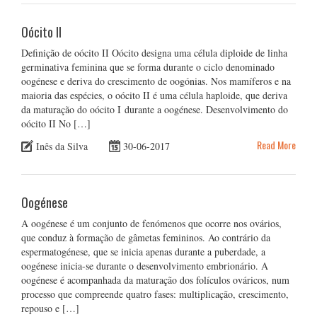
Oócito II
Definição de oócito II Oócito designa uma célula diploide de linha
germinativa feminina que se forma durante o ciclo denominado
oogénese e deriva do crescimento de oogónias. Nos mamíferos e na
maioria das espécies, o oócito II é uma célula haploide, que deriva
da maturação do oócito I durante a oogénese. Desenvolvimento do
oócito II No […]
Read More
Inês da Silva
30-06-2017
Oogénese
A oogénese é um conjunto de fenómenos que ocorre nos ovários,
que conduz à formação de gâmetas femininos. Ao contrário da
espermatogénese, que se inicia apenas durante a puberdade, a
oogénese inicia-se durante o desenvolvimento embrionário. A
oogénese é acompanhada da maturação dos folículos ováricos, num
processo que compreende quatro fases: multiplicação, crescimento,
repouso e […]