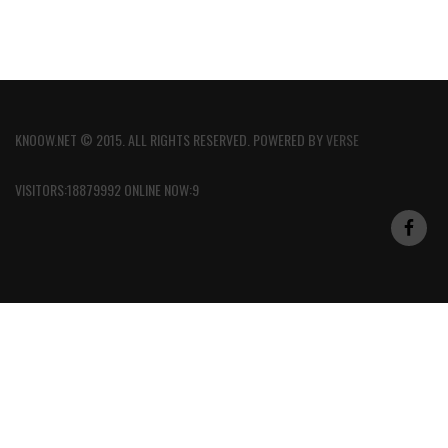
KNOOW.NET © 2015. ALL RIGHTS RESERVED. POWERED BY
VERSE
VISITORS:18879992 ONLINE NOW:9