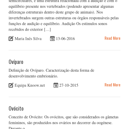
semicirculares, é uma estrutura relacionada com a audição e com o
equilíbrio presente nos vertebrados (podendo apresentar algumas
diferenças estruturais dentro deste grupo de animais). Nos
invertebrados surgem outras estruturas ou órgãos responsáveis pelas
funções de audição e equilíbrio. Audição Os estímulos sonos
recebidos do exterior […]
Read More
Maria Inês Silva
13-06-2016
Ovíparo
Definição de Ovíparo. Caracterização desta forma de
desenvolvimento embrionário.
Read More
Equipa Knoow.net
27-10-2015
Ovócito
Conceito de Ovócito: Os ovócitos, que são considerados os gâmetas
femininos, são produzidos nos ovários no decorrer da oogénese.
Durante o…