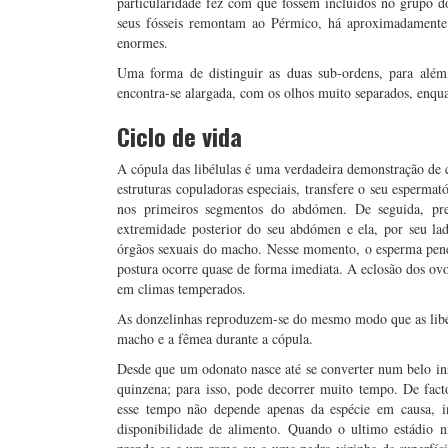
particularidade fez com que fossem incluídos no grupo do
seus fósseis remontam ao Pérmico, há aproximadamente
enormes.
Uma forma de distinguir as duas sub-ordens, para além
encontra-se alargada, com os olhos muito separados, enquan
Ciclo de vida
A cópula das libélulas é uma verdadeira demonstração de 
estruturas copuladoras especiais, transfere o seu espermat
nos primeiros segmentos do abdómen. De seguida, pr
extremidade posterior do seu abdómen e ela, por seu lad
órgãos sexuais do macho. Nesse momento, o esperma penetr
postura ocorre quase de forma imediata. A eclosão dos ovo
em climas temperados.
As donzelinhas reproduzem-se do mesmo modo que as libél
macho e a fêmea durante a cópula.
Desde que um odonato nasce até se converter num belo i
quinzena; para isso, pode decorrer muito tempo. De fac
esse tempo não depende apenas da espécie em causa, i
disponibilidade de alimento. Quando o ultimo estádio n