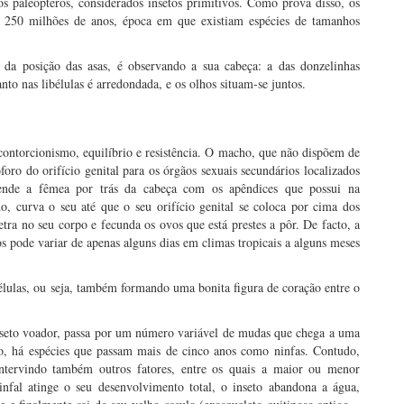
s paleópteros, considerados insetos primitivos. Como prova disso, os
 250 milhões de anos, época em que existiam espécies de tamanhos
 da posição das asas, é observando a sua cabeça: a das donzelinhas
to nas libélulas é arredondada, e os olhos situam-se juntos.
contorcionismo, equilíbrio e resistência. O macho, que não dispõem de
óforo do orifício genital para os órgãos sexuais secundários localizados
ende a fêmea por trás da cabeça com os apêndices que possui na
o, curva o seu até que o seu orifício genital se coloca por cima dos
a no seu corpo e fecunda os ovos que está prestes a pôr. De facto, a
s pode variar de apenas alguns dias em climas tropicais a alguns meses
ulas, ou seja, também formando uma bonita figura de coração entre o
nseto voador, passa por um número variável de mudas que chega a uma
to, há espécies que passam mais de cinco anos como ninfas. Contudo,
ntervindo também outros fatores, entre os quais a maior ou menor
infal atinge o seu desenvolvimento total, o inseto abandona a água,