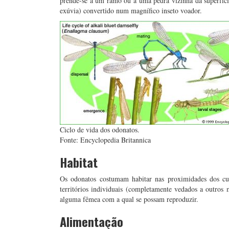
prende-se a um ramo ou a uma pedra vizinha da superfície
exúvia) convertido num magnífico inseto voador.
Ciclo de vida dos odonatos.
Fonte: Encyclopedia Britannica
Habitat
Os odonatos costumam habitar nas proximidades dos cu
territórios individuais (completamente vedados a outros 
alguma fêmea com a qual se possam reproduzir.
Alimentação