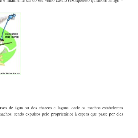
 e finalmente sai do seu velho casulo (exosqueleto quitinoso antigo –
rsos de água ou dos charcos e lagoas, onde os machos estabelecem
machos, sendo expulsos pelo proprietário) à espera que passe por eles