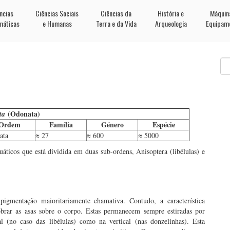
ncias
Ciências Sociais
Ciências da
História e
Máquin
máticas
e Humanas
Terra e da Vida
Arqueologia
Equipam
(Odonata)
ta
Ordem
Família
Género
Espécie
ata
≈ 27
≈ 600
≈ 5000
áticos que está dividida em duas sub-ordens, Anisoptera (libélulas) e
igmentação maioritariamente chamativa. Contudo, a característica
obrar as asas sobre o corpo. Estas permanecem sempre estiradas por
l (no caso das libélulas) como na vertical (nas donzelinhas). Esta