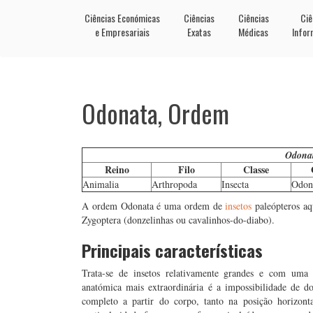
Ciências Económicas
Ciências
Ciências
Ciê
e Empresariais
Exatas
Médicas
Infor
Odonata, Ordem
Odona
Reino
Filo
Classe
Animalia
Arthropoda
Insecta
Odon
A ordem Odonata é uma ordem de
insetos
paleópteros aqu
Zygoptera (donzelinhas ou cavalinhos-do-diabo).
Principais características
Trata-se de insetos relativamente grandes e com uma p
anatómica mais extraordinária é a impossibilidade de d
completo a partir do corpo, tanto na posição horizonta