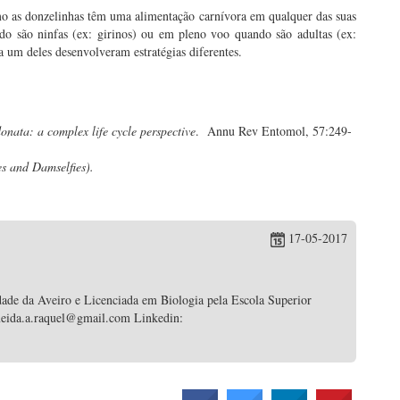
omo as donzelinhas têm uma alimentação carnívora em qualquer das suas
o são ninfas (ex: girinos) ou em pleno voo quando são adultas (ex:
a um deles desenvolveram estratégias diferentes.
onata: a complex life cycle perspective
. Annu Rev Entomol, 57:249-
s and Damselfies).
17-05-2017
dade da Aveiro e Licenciada em Biologia pela Escola Superior
lmeida.a.raquel@gmail.com Linkedin: