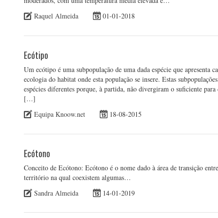
moderados, com uma temperatura média elevada e…
Raquel Almeida
01-01-2018
Ecótipo
Um ecótipo é uma subpopulação de uma dada espécie que apresenta caract
ecologia do habitat onde esta população se insere. Estas subpopulaçõ
espécies diferentes porque, à partida, não divergiram o suficiente para
[…]
Equipa Knoow.net
18-08-2015
Ecótono
Conceito de Ecótono: Ecótono é o nome dado à área de transição entre 
território na qual coexistem algumas…
Sandra Almeida
14-01-2019