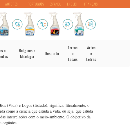
AUTORES
PORTUGUÊS
ESPAÑOL
ENGLISH
FRANÇAIS
Terras
Artes
as e
Religiões e
Desporto
e
e
entos
Mitologia
Locais
Letras
ios (Vida) e Logos (Estudo), significa, literalmente, o
ida como a ciência que estuda a vida, ou seja, que estuda
e das interrelações com o meio-ambiente. O objectivo da
a orgânica.