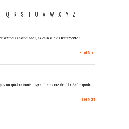
P
Q
R
S
T
U
V
W
X
Y
Z
os sintomas associados, as causas e os tratamentos
Read More
apas na qual animais, especificamente do filo Arthropoda,
Read More