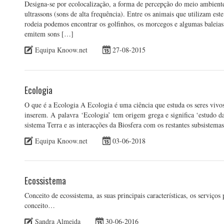
Designa-se por ecolocalização, a forma de percepção do meio ambiente
ultrassons (sons de alta frequência). Entre os animais que utilizam
rodeia podemos encontrar os golfinhos, os morcegos e algumas baleias.
emitem sons […]
Equipa Knoow.net
27-08-2015
Ecologia
O que é a Ecologia A Ecologia é uma ciência que estuda os seres vivo
inserem. A palavra ‘Ecologia’ tem origem grega e significa ‘estudo da
sistema Terra e as interacções da Biosfera com os restantes subsistema
Equipa Knoow.net
03-06-2018
Ecossistema
Conceito de ecossistema, as suas principais características, os serviç
conceito…
Sandra Almeida
30-06-2016