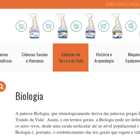
SOBRE A ENCICLOPÉDIA
ncias
Ciências Sociais
Ciências da
História e
Máquin
máticas
e Humanas
Terra e da Vida
Arqueologia
Equipam
Biologia
A palavra Biologia, que etimologicamente deriva das palavras gregas B
'Estudo da Vida'. Assim, e em termos gerais, a Biologia pode ser defin
os seres vivos, desde uma escala molecular até ao nível populacional 
Biologia é, portanto, o estabelecimento das leis gerais que regem a vid