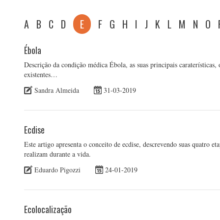
A
B
C
D
E
F
G
H
I
J
K
L
M
N
O
Ébola
Descrição da condição médica Ébola, as suas principais caraterísticas, 
existentes…
Sandra Almeida
31-03-2019
Ecdise
Este artigo apresenta o conceito de ecdise, descrevendo suas quatro et
realizam durante a vida.
Eduardo Pigozzi
24-01-2019
Ecolocalização