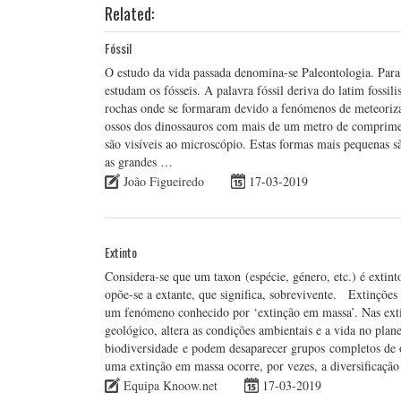
Related:
Fóssil
O estudo da vida passada denomina-se Paleontologia. Para e
estudam os fósseis. A palavra fóssil deriva do latim fossili
rochas onde se formaram devido a fenómenos de meteoriza
ossos dos dinossauros com mais de um metro de compriment
são visíveis ao microscópio. Estas formas mais pequenas
as grandes …
João Figueiredo
17-03-2019
Extinto
Considera-se que um taxon (espécie, género, etc.) é extin
opõe-se a extante, que significa, sobrevivente. Extinções 
um fenómeno conhecido por ‘extinção em massa’. Nas ext
geológico, altera as condições ambientais e a vida no plan
biodiversidade e podem desaparecer grupos completos de 
uma extinção em massa ocorre, por vezes, a diversificaç
Equipa Knoow.net
17-03-2019