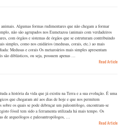
s animais. Algumas formas rudimentares que não chegam a formar
exemplo, não são agrupados nos Eumetazoa (animais com verdadeiros
lares, com órgãos e sistemas de órgãos que se estruturam contribuindo
ais simples, como nos cnidários (medusas, corais, etc.) ao mais
iada: Medusas e corais Os metazoários mais simples apresentam
is são diblásticos, ou seja, possuem apenas …
Read Article
tuda a história da vida que já existiu na Terra e a sua evolução. É uma
lógicos que chegaram até aos dias de hoje e que nos permitem
ios sobre os quais se pode debruçar um paleontólogo, encontram-se
egisto fóssil tem sido a ferramenta utilizada há mais tempo. Os
pas de arqueólogos e paleoantropólogos, …
Read Article