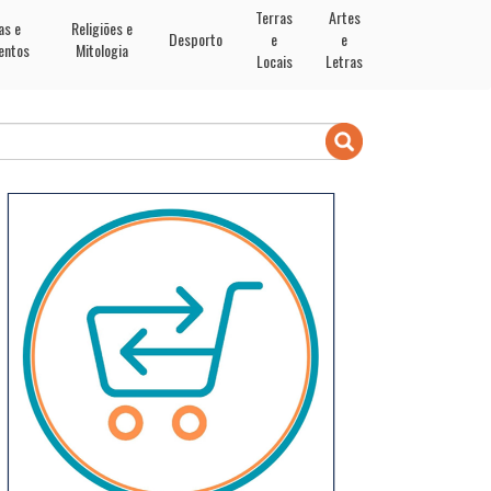
Terras
Artes
as e
Religiões e
Desporto
e
e
entos
Mitologia
Locais
Letras