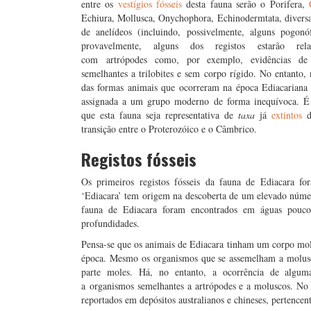
entre os
vestígios fósseis
desta fauna serão o Porifera,
Echiura, Mollusca, Onychophora, Echinodermtata, divers
de anelídeos (incluindo, possivelmente, alguns pogonóf
provavelmente, alguns dos registos estarão rela
com artrópodes como, por exemplo, evidências de
semelhantes a trilobites e sem corpo rígido. No entanto
das formas animais que ocorreram na época Ediacariana 
assignada a um grupo moderno de forma inequívoca. É 
que esta fauna seja representativa de
taxa
já
extintos
d
transição entre o Proterozóico e o Câmbrico.
Registos fósseis
Os primeiros registos fósseis da fauna de Ediacara f
‘Ediacara’ tem origem na descoberta de um elevado número
fauna de Ediacara foram encontrados em águas pouco
profundidades.
Pensa-se que os animais de Ediacara tinham um corpo mole
época. Mesmo os organismos que se assemelham a molusco
parte moles. Há, no entanto, a ocorrência de algum
a organismos semelhantes a artrópodes e a moluscos. No en
reportados em depósitos australianos e chineses, pertencent