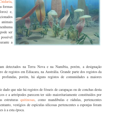
Cnidaria
,
as formas
oros) e,
cionados
 animais
, nenhuma
pode ser
possível
urante a
oram detectados na Terra Nova e na Namíbia, porém, a designação
 de registos em Ediacara, na Austrália. Grande parte dos registos da
 profundas, porém, há alguns registos de comunidades a maiores
 dado que não há registos de fósseis de carapaças ou de conchas desta
s e a artrópodes parecem ter sido maioritariamente constituídos por
as estruturas
quitinosas
, como mandíbulas e rádulas, pertencentes
tanto, vestígios de espículas silicosas pertencentes a esponjas foram
es à a esta época.