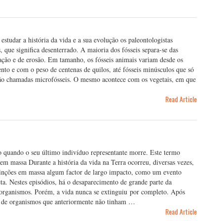
studar a história da vida e a sua evolução os paleontologistas
s, que significa desenterrado. A maioria dos fósseis separa-se das
ção e de erosão. Em tamanho, os fósseis animais variam desde os
o e com o peso de centenas de quilos, até fósseis minúsculos que só
 são chamadas microfósseis. O mesmo acontece com os vegetais, em que
Read Article
to quando o seu último indivíduo representante morre. Este termo
em massa Durante a história da vida na Terra ocorreu, diversas vezes,
inções em massa algum factor de largo impacto, como um evento
eta. Nestes episódios, há o desaparecimento de grande parte da
organismos. Porém, a vida nunca se extinguiu por completo. Após
ão de organismos que anteriormente não tinham …
Read Article