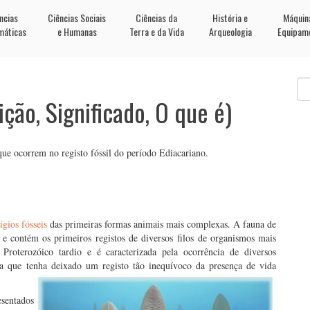
ncias
Ciências Sociais
Ciências da
História e
Máquin
máticas
e Humanas
Terra e da Vida
Arqueologia
Equipam
ição, Significado, O que é)
que ocorrem no registo fóssil do período Ediacariano.
ígios fósseis
das primeiras formas animais mais complexas. A fauna de
e contém os primeiros registos de diversos filos de organismos mais
roterozóico tardio e é caracterizada pela ocorrência de diversos
ta que tenha deixado um registo tão inequívoco da presença de vida
sentados