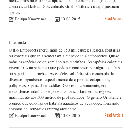
metazoários mais simples apresentam simetria radiada (Radiata),
como os cnidários. Estes animais são diblásticos, ou seja, possuem
apenas …
Read Article
Equipa Knoow.net
10-08-2015
Entoprocta
O filo Entoprocta inclui mais de 150 mil espécies sésseis, solitárias
ou coloniais que se assemelham a hidróides e a ectoproctos. Quase
todas as espécies colonizam habitats marinhos. As espécies coloniais
vivem fixas ao substrato que pode ser composto por algas, conchas
ou superfície de rochas. As espécies solitárias são comensais de
diversos organismos, especialmente de esponjas, ectoproctos,
poliquetas, sipuncula e ascídias. Ocorrem, comumente, em
ecossistemas intertidais e podem colonizar também as regiões
marinhas até aos 500 metros de profundidade. O género Urnatella é
o único que coloniza os habitats aquáticos de água doce, formando
colónias de indivíduos interligados entre …
Read Article
Equipa Knoow.net
10-08-2015