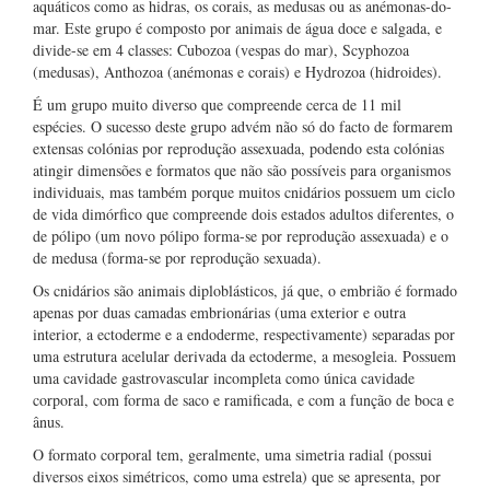
aquáticos como as hidras, os corais, as medusas ou as anémonas-do-
mar. Este grupo é composto por animais de água doce e salgada, e
divide-se em 4 classes: Cubozoa (vespas do mar), Scyphozoa
(medusas), Anthozoa (anémonas e corais) e Hydrozoa (hidroides).
É um grupo muito diverso que compreende cerca de 11 mil
espécies. O sucesso deste grupo advém não só do facto de formarem
extensas colónias por reprodução assexuada, podendo esta colónias
atingir dimensões e formatos que não são possíveis para organismos
individuais, mas também porque muitos cnidários possuem um ciclo
de vida dimórfico que compreende dois estados adultos diferentes, o
de pólipo (um novo pólipo forma-se por reprodução assexuada) e o
de medusa (forma-se por reprodução sexuada).
Os cnidários são animais diploblásticos, já que, o embrião é formado
apenas por duas camadas embrionárias (uma exterior e outra
interior, a ectoderme e a endoderme, respectivamente) separadas por
uma estrutura acelular derivada da ectoderme, a mesogleia. Possuem
uma cavidade gastrovascular incompleta como única cavidade
corporal, com forma de saco e ramificada, e com a função de boca e
ânus.
O formato corporal tem, geralmente, uma simetria radial (possui
diversos eixos simétricos, como uma estrela) que se apresenta, por