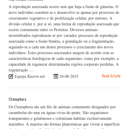
A reprodução assexuada ocorre sem que haja a fusão de gâmetas. O
novo indivíduo constitui-se e desenvolve-se apenas por processos de
crescimento vegetativo e de proliferação celular, por mitoses. A
divisão celular é, por si só, uma forma de reprodução assexuada que
ocorre comumente entre os Protistas. Diversos animais
invertebrados reproduzem-se por variados processos de reprodução
assexuada como a fissão binária, a gemulação ou a fragmentação,
seguindo-se a cada um destes processos o crescimento dos novos
indivíduos. Estes processos assexuados surgem de acordo com as
características fisiológicas de cada organismo, como por exemplo, a
capacidade de regenerar determinadas regiões corporais perdidas. A
regeneração …
Read Article
Equipa Knoow.net
10-08-2015
Ctenophora
Os Ctenophora são um filo de animais comumente designados por
carambolas-do-mar ou águas-vivas-de-pente. São organismos
transparentes e gelatinosos e colonizam habitats exclusivamente
marinhos. A maioria são formas planctónicas que vivem à superfície