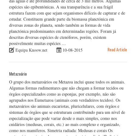
das águas e até profundidades de cerca de 3 mil metros. Algumas
espécies são epibentónicas. A sua transparência e a sua frágil
estrutura fazem com que sejam organismos difíceis de capturar e de
estudar. Constituem grande parte da biomassa planctónica em
diversas zonas do planeta, sendo também as formas de vida
planctónica predominantes em determinadas regiões. Foram já
descritas diversas espécies de ctenóforos, porém, existem
possivelmente muitas espécies …
Read Article
Equipa Knoow.net
10-08-2015
Metazoário
O grupo dos metazoários ou Metazoa inclui quase todos os animais.
Algumas formas rudimentares que não chegam a formar tecidos ou
órgãos especializados como as esponjas, por exemplo, não são
agrupados nos Eumetazoa (animais com verdadeiros tecidos). Os
metazoários são animais eucariotas, pluricelulares, com órgãos e
sistemas de órgãos que se estruturam contribuindo para um nível de
especialização que pode variar desde o mais simples, como nos
cnidários (medusas, corais, etc.) ao mais complexo e organizado,
como nos mamíferos. Simetria radiada: Medusas e corais Os