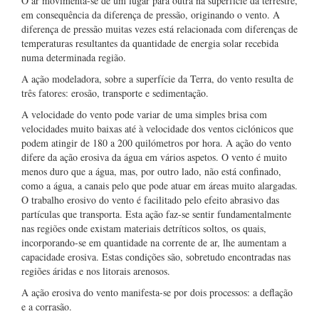
O ar movimenta-se de um lugar para outra na superfície da terrestre,
em consequência da diferença de pressão, originando o vento. A
diferença de pressão muitas vezes está relacionada com diferenças de
temperaturas resultantes da quantidade de energia solar recebida
numa determinada região.
A ação modeladora, sobre a superfície da Terra, do vento resulta de
três fatores: erosão, transporte e sedimentação.
A velocidade do vento pode variar de uma simples brisa com
velocidades muito baixas até à velocidade dos ventos ciclónicos que
podem atingir de 180 a 200 quilómetros por hora. A ação do vento
difere da ação erosiva da água em vários aspetos. O vento é muito
menos duro que a água, mas, por outro lado, não está confinado,
como a água, a canais pelo que pode atuar em áreas muito alargadas.
O trabalho erosivo do vento é facilitado pelo efeito abrasivo das
partículas que transporta. Esta ação faz-se sentir fundamentalmente
nas regiões onde existam materiais detríticos soltos, os quais,
incorporando-se em quantidade na corrente de ar, lhe aumentam a
capacidade erosiva. Estas condições são, sobretudo encontradas nas
regiões áridas e nos litorais arenosos.
A ação erosiva do vento manifesta-se por dois processos: a deflação
e a corrasão.