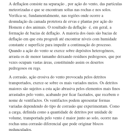
A deflaçãon consiste na separação , por ação do vento, das partículas
meteorizadas e que se encontram soltas nas rochas e nos solos.
Verifica-se, fundamentalmente, nas regiões onde ocorre a
desnudação da camada protetora de ervas e plantas por ação do
Homem e dos animais. O resultado da deflação é, em geral, a
formação de bacias de deflação. A maioria dos óasis são bacias de
deflação em que esta progredi até encontrar níveis com humidade
constante e superfície para impedir a continuação do processo.
Quando a ação do vento se exerce sobre depósitos heterogéneos,
arrasta os de menor tamanho deixando resíduos pedregosos, que por
vezes ocupam vastas áreas, constituindo assim os desertos
pedregosos ou regs.
A corrasão, ação erosiva do vento provocada pelos detritos
transportados, exerce-se sobre os mais variados meios. Os detritos
maiores são sujeitos a esta ação abrasiva pelos elementos mais finos
arrastados pelo vento, acabando por ficar facetados, que recebem o
nome de ventifactos. Os ventifactos podem apresentar formas
variadas dependendo do tipo de corrasão que experimentam. Como
a carga, definida como a quantidade de detritos por unidade de
volume, transportada pelo vento é maior junto ao solo, ocorre nas
rochas uma corrasão diferencial que pode originar blocos
pedunculados.