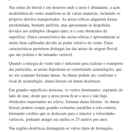
Nas zonas do litoral e em desertos onde a areia é abundante, a ação
modeladora do vento manifesta-se de várias maneiras, incluindo os
próprios detritos transportados. As areias eólicas adquirem forma
arredondada, bastante perfeita, mas apresentam-se despolidas
devidos aos múltiplos choques entre si e com obstáculos da
superfície. Outra característica das areias eólicas é apresentarem-se
muito bem calibradas devido ao poder seletivo do vento. Estas
características permitem distingui-las das areias de origem fluvial
que são polidas e de tamanho varíavel.
Quando a energia do vento não é suficiente para realizar o transporte
das partículas, as areias depositam-se constituindo acumulações, que
no seu conjunto formam dunas. As dunas podem ser, conforme o
local de acumulação, dunas litorais ou dunas desérticas.
Em grandes superfícies arenosas, os ventos dominantes, soprando do
lado do mar, desde que a areia possa ficar a seco e não haja
obstáculos importantes no relevo, formam dunas litorais. As dunas
litorais podem ocupar grandes extensões paralelas à orla costeira,
formando cordões que se deslocam para o interior a velocidades
varíaveis, podendo atingir em média os 25 metros por anos.
Nas regiões desérticas distinguem-se vários tipos de formações