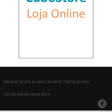
KNOOW.NET © 2015. ALL RIGHTS RESERVED. POWERED BY
VERSE
VISITORS:18882867 ONLINE NOW:6