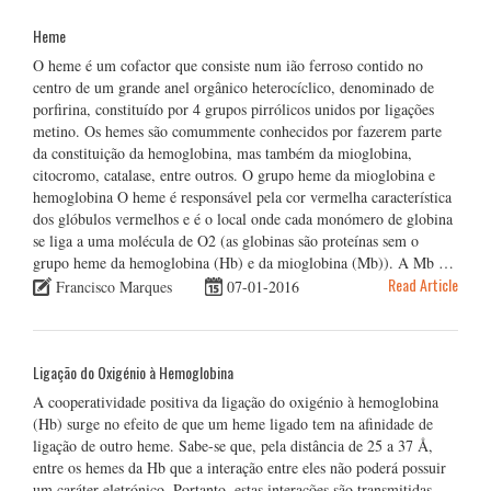
Heme
O heme é um cofactor que consiste num ião ferroso contido no
centro de um grande anel orgânico heterocíclico, denominado de
porfirina, constituído por 4 grupos pirrólicos unidos por ligações
metino. Os hemes são comummente conhecidos por fazerem parte
da constituição da hemoglobina, mas também da mioglobina,
citocromo, catalase, entre outros. O grupo heme da mioglobina e
hemoglobina O heme é responsável pela cor vermelha característica
dos glóbulos vermelhos e é o local onde cada monómero de globina
se liga a uma molécula de O2 (as globinas são proteínas sem o
grupo heme da hemoglobina (Hb) e da mioglobina (Mb)). A Mb …
Read Article
Francisco Marques
07-01-2016
Ligação do Oxigénio à Hemoglobina
A cooperatividade positiva da ligação do oxigénio à hemoglobina
(Hb) surge no efeito de que um heme ligado tem na afinidade de
ligação de outro heme. Sabe-se que, pela distância de 25 a 37 Å,
entre os hemes da Hb que a interação entre eles não poderá possuir
um caráter eletrónico. Portanto, estas interações são transmitidas