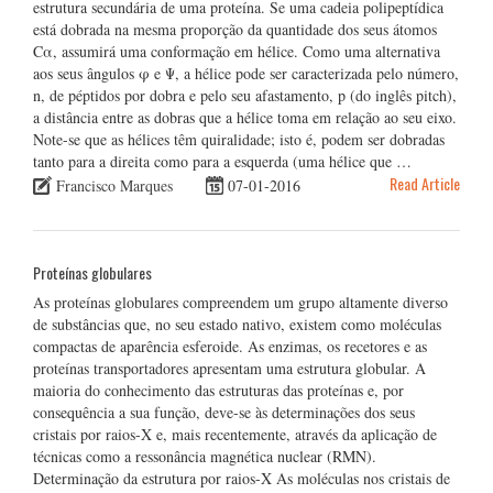
estrutura secundária de uma proteína. Se uma cadeia polipeptídica
está dobrada na mesma proporção da quantidade dos seus átomos
Cα, assumirá uma conformação em hélice. Como uma alternativa
aos seus ângulos φ e Ψ, a hélice pode ser caracterizada pelo número,
n, de péptidos por dobra e pelo seu afastamento, p (do inglês pitch),
a distância entre as dobras que a hélice toma em relação ao seu eixo.
Note-se que as hélices têm quiralidade; isto é, podem ser dobradas
tanto para a direita como para a esquerda (uma hélice que …
Read Article
Francisco Marques
07-01-2016
Proteínas globulares
As proteínas globulares compreendem um grupo altamente diverso
de substâncias que, no seu estado nativo, existem como moléculas
compactas de aparência esferoide. As enzimas, os recetores e as
proteínas transportadores apresentam uma estrutura globular. A
maioria do conhecimento das estruturas das proteínas e, por
consequência a sua função, deve-se às determinações dos seus
cristais por raios-X e, mais recentemente, através da aplicação de
técnicas como a ressonância magnética nuclear (RMN).
Determinação da estrutura por raios-X As moléculas nos cristais de