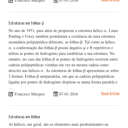
Francisco Marques
07-01-2016
Estruturas em folhas-β
No ano de 1951, para além de proporem a estrutura hélice-α, Linus
Pauling e Corey também postularam a existência de uma estrutura
secundária polipeptídica diferente, as folhas-β. Tal como as hélice-
α, a conformação das folhas-β possui ângulos φ e Ψ repetitivos e
utiliza as pontes de hidrogénio para estabilizar a sua estrutura. No
entanto, no caso das folhas-β as pontes de hidrogénio ocorrem entre
cadeias polipeptídicas vizinhas em vez na mesma cadeia como
descrito nas hélices-α. As estruturas de folhas-β apresentam-se sobre
2 formas: Folhas-β antiparalelas, em que as cadeias polipeptídicas
ligadas por pontes de hidrogénio dispõem-se numa forma paralela e
…
Read Article
Francisco Marques
07-01-2016
Estruturas em Hélice
As hélices, em geral, são os elementos mais predominantes na