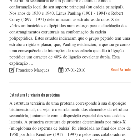
A estrutura secundária de um polímero é definida como a
conformação local do seu suporte principal (ou cadeia principal).
Nos anos de 1930 e 1940, Linus Pauling (1901 - 1994) e Robert
Corey (1897 - 1971) determinaram as estruturas de raios-X de
vários aminoácidos e dipéptidos num esforço para a elucidação dos
constrangimentos estruturais na conformação da cadeia
polipeptídica. Estes estudos indicaram que o grupo péptido tem uma
estrutura rígida e planar, que, Pauling evidenciou, e que surge como
uma consequência de interações de ressonância que dão à ligação
peptídica um caracter de 40% de ligação covalente dupla. Esta
explicação …
Read Article
Francisco Marques
07-01-2016
Estrutura terciária da proteína
A estrutura terciária de uma proteína corresponde à sua disposição
tridimensional; ou seja, é o enrolamento dos elementos da estrutura
secundária, juntamente com a disposição espacial das suas cadeias
laterais. A primeira estrutura de proteína determinada por raios-X
(mioglobina do esperma de baleia) foi elucidada no final dos anos de
1950 por John Kendrew (1917 - 1997) e pelos seus colaboradores.