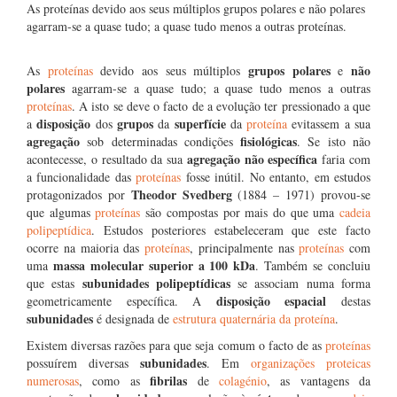
As proteínas devido aos seus múltiplos grupos polares e não polares
agarram-se a quase tudo; a quase tudo menos a outras proteínas.
grupos polares
não
As
proteínas
devido aos seus múltiplos
e
polares
agarram-se a quase tudo; a quase tudo menos a outras
proteínas
. A isto se deve o facto de a evolução ter pressionado a que
disposição
grupos
superfície
a
dos
da
da
proteína
evitassem a sua
agregação
fisiológicas
sob determinadas condições
. Se isto não
agregação não específica
acontecesse, o resultado da sua
faria com
a funcionalidade das
proteínas
fosse inútil. No entanto, em estudos
Theodor Svedberg
protagonizados por
(1884 – 1971) provou-se
que algumas
proteínas
são compostas por mais do que uma
cadeia
polipeptídica
. Estudos posteriores estabeleceram que este facto
ocorre na maioria das
proteínas
, principalmente nas
proteínas
com
massa molecular superior a 100 kDa
uma
. Também se concluiu
subunidades polipeptídicas
que estas
se associam numa forma
disposição espacial
geometricamente específica. A
destas
subunidades
é designada de
estrutura quaternária da proteína
.
Existem diversas razões para que seja comum o facto de as
proteínas
subunidades
possuírem diversas
. Em
organizações proteicas
fibrilas
numerosas
, como as
de
colagénio
, as vantagens da