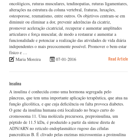
oncológicos, ruturas musculares, tendinopatias, ruturas ligamentares,
alterações na estrutura da coluna vertebral, fraturas, luxações,
osteoporose, reumatismo, entre outros. Os objetivos centram-se em
diminuir ou eliminar a dor, prevenir aderências da cicatriz,
promover aceleração cicatricial, recuperar e aumentar amplitudes
articulares e força muscular, de modo a restaurar e aumentar a
funcionalidade e potenciar a realização das atividades de vida diária
independentes o mais precocemente possível. Promover o bem-estar
físico e …
Read Article
Maria Moreira
07-01-2016
Insulina
A insulina é conhecida como uma hormona segregada pelo
pâncreas, que tem uma importante aplicação terapêutica, que atua na
função glicolítica, e que cuja deficiência ou falta provoca diabetes.
O gene da insulina humana está localizado no braço curto do
cromossoma 11. Uma molécula precursora, preproinsulina, um
péptido de 11.5 kDa, é produzido a partir da síntese direta de
ADN/ARN no reticulo endoplasmático rugoso das células
pancreáticas B. É clivado pelas enzimas microssomias a proinsulina