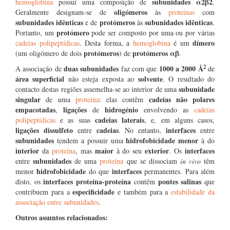
subunidades
α2β2
hemoglobina
possui uma composição de
.
oligómeros
Geralmente designam-se de
às
proteínas
com
subunidades idênticas
protómeros
subunidades idênticas
e de
às
.
protómero
Portanto, um
pode ser composto por uma ou por várias
dímero
cadeias polipeptídicas
. Desta forma, a
hemoglobina
é um
protómeros
protómeros αβ
(um oligómero de dois
) de
.
2
duas subunidades
1000 a 2000 Å
A associação de
faz com que
de
área superficial
solvente
não esteja exposta ao
. O resultado do
subunidade
contacto destas regiões assemelha-se ao interior de uma
singular
cadeias
não polares
de uma
proteína
: elas contêm
empacotadas
ligações
hidrogénio
,
de
envolvendo as
cadeias
cadeias laterais
polipeptídicas
e as suas
, e, em alguns casos,
ligações dissulfeto
cadeias
interfaces
entre
. No entanto,
entre
subunidades
hidrofobicidade
menor
tendem a possuir uma
à do
interior
maior
exterior
interfaces
da
proteína
, mas
à do seu
. Os
subunidades
entre
de uma
proteína
que se dissociam
in vivo
têm
hidrofobicidade
interfaces
menor
do que
permanentes. Para além
interfaces proteína-proteína
pontes salinas
disto, os
contêm
que
especificidade
contribuem para a
e também para a
estabilidade da
associação entre subunidades
.
Outros assuntos relacionados: