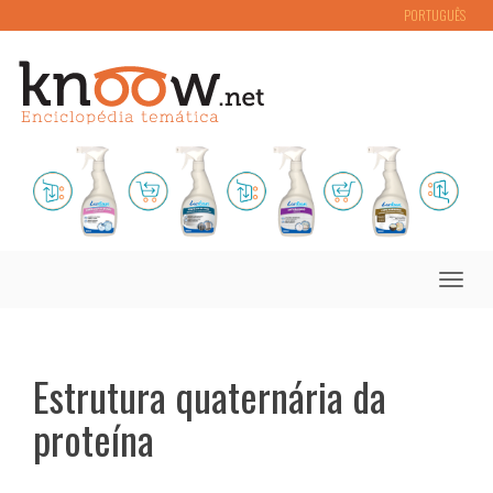
PORTUGUÊS
Toggle
naviga
Estrutura quaternária da
proteína