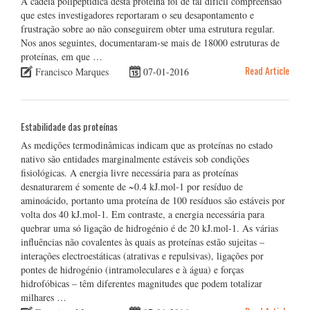
A cadeia polipeptídica desta proteína foi de tal difícil compreensão
que estes investigadores reportaram o seu desapontamento e
frustração sobre ao não conseguirem obter uma estrutura regular.
Nos anos seguintes, documentaram-se mais de 18000 estruturas de
proteínas, em que …
Read Article
Francisco Marques
07-01-2016
Estabilidade das proteínas
As medições termodinâmicas indicam que as proteínas no estado
nativo são entidades marginalmente estáveis sob condições
fisiológicas. A energia livre necessária para as proteínas
desnaturarem é somente de ~0.4 kJ.mol-1 por resíduo de
aminoácido, portanto uma proteína de 100 resíduos são estáveis por
volta dos 40 kJ.mol-1. Em contraste, a energia necessária para
quebrar uma só ligação de hidrogénio é de 20 kJ.mol-1. As várias
influências não covalentes às quais as proteínas estão sujeitas –
interações electroestáticas (atrativas e repulsivas), ligações por
pontes de hidrogénio (intramoleculares e à água) e forças
hidrofóbicas – têm diferentes magnitudes que podem totalizar
milhares …