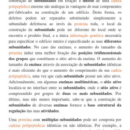
subunidades
síntese
construção de
em relação à
de uma
cadeia
polipeptídica
enorme são análogas às vantagens de usar componentes
pré-fabricados na construção de um edifício. Desta forma, os
defeitos podem ser reparados substituindo simplesmente a
subunidade defeituosa ao invés da
proteína
toda, o local da
subunidade
construção da
pode ser diferente do local onde se
encontra o produto final, e a única
informação genética
necessária
diferentes
para especificar o edifício inteiro é especificando as suas
subunidades
. No caso das enzimas, o aumento do tamanho da
posições tridimensionais
proteína
induz uma melhor fixação das
dos grupos
que constituem o sítio ativo da enzima. O aumento do
enzima
subunidades
tamanho da
através da associação de
idênticas
é mais eficiente do que o aumento do comprimento da sua
cadeia
subunidade
polipeptídica
, uma vez que cada
possui um sítio ativo.
enzimas multiméricas
sítio ativo
Adicionalmente, em algumas
, o
subunidades
sítio ativo
localiza-se no interface entre as
, onde o
é
duas
mais subunidades
compreendido por grupos de
ou
. Por
último, mas não menos importante, sabe-se que a construção de
subunidades
enzimas
base estrutural da
de diversas
fornece a
regulação
atividades
das suas
.
múltiplas subunidades
Uma
proteína
com
pode ser composta por
cadeias polipeptídicas
idênticas ou não idênticas. Por exemplo, a