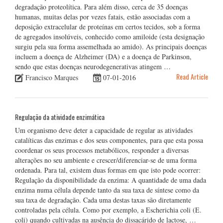
degradação proteolítica. Para além disso, cerca de 35 doenças
humanas, muitas delas por vezes fatais, estão associadas com a
deposição extracelular de proteínas em certos tecidos, sob a forma
de agregados insolúveis, conhecido como amiloide (esta designação
surgiu pela sua forma assemelhada ao amido). As principais doenças
incluem a doença de Alzheimer (DA) e a doença de Parkinson,
sendo que estas doenças neurodegenerativas atingem …
Read Article
Francisco Marques
07-01-2016
Regulação da atividade enzimática
Um organismo deve deter a capacidade de regular as atividades
catalíticas das enzimas e dos seus componentes, para que esta possa
coordenar os seus processos metabólicos, responder a diversas
alterações no seu ambiente e crescer/diferenciar-se de uma forma
ordenada. Para tal, existem duas formas em que isto pode ocorrer:
Regulação da disponibilidade da enzima: A quantidade de uma dada
enzima numa célula depende tanto da sua taxa de síntese como da
sua taxa de degradação. Cada uma destas taxas são diretamente
controladas pela célula. Como por exemplo, a Escherichia coli (E.
coli) quando cultivadas na ausência do dissacárido de lactose, …