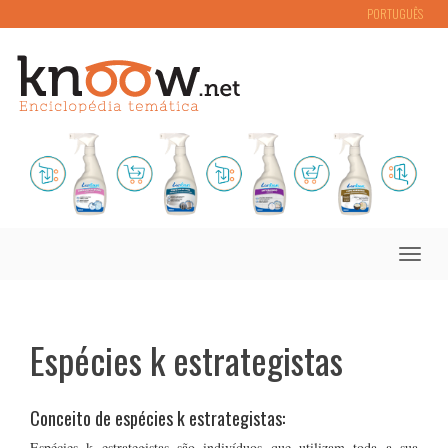
PORTUGUÊS
Toggle
naviga
Espécies k estrategistas
Conceito de espécies k estrategistas:
Espécies k estrategistas são indivíduos que utilizam toda a sua