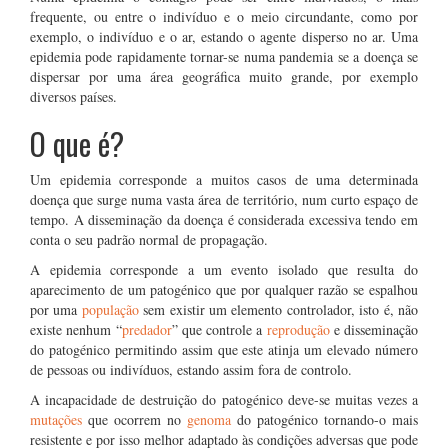
frequente, ou entre o indivíduo e o meio circundante, como por
exemplo, o indivíduo e o ar, estando o agente disperso no ar. Uma
epidemia pode rapidamente tornar-se numa pandemia se a doença se
dispersar por uma área geográfica muito grande, por exemplo
diversos países.
O que é?
Um epidemia corresponde a muitos casos de uma determinada
doença que surge numa vasta área de território, num curto espaço de
tempo. A disseminação da doença é considerada excessiva tendo em
conta o seu padrão normal de propagação.
A epidemia corresponde a um evento isolado que resulta do
aparecimento de um patogénico que por qualquer razão se espalhou
por uma
população
sem existir um elemento controlador, isto é, não
existe nenhum “
predador
” que controle a
reprodução
e disseminação
do patogénico permitindo assim que este atinja um elevado número
de pessoas ou indivíduos, estando assim fora de controlo.
A incapacidade de destruição do patogénico deve-se muitas vezes a
mutações
que ocorrem no
genoma
do patogénico tornando-o mais
resistente e por isso melhor adaptado às condições adversas que pode