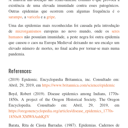
existência de uma elevada imunidade contra esses patogénicos.
Outras epidemias que ocorrem com algumas frequência é o
sarampo
, a
varicela
e a
gripe
.
Uma das epidemias mais reconhecidas foi causada pela introdução
de
microrganismos
europeus no novo mundo, onde os
seres
humanos
não possuíam imunidade, a peste negra foi outra epidemia
que causou o caos na Europa Medieval deixando no seu encalço um
elevado número de mortes, no final acaba por tornar-se mais numa
pandemia.
References:
(2019) Epidemic. Encyclopædia Britannica, inc. Consultado em:
Abril, 29, 2019, em
https://www.britannica.com/science/epidemic
Boyd, Robert (2019). Disease epidemics among Indians, 1770s-
1850s. A project of the Oregon Historical Society. The Oregon
Encyclopedia. Consultado em: Abril, 29, 2019, em
https://oregonencyclopedia.org/articles/disease_epidemics_1770s-
1850s/#.XMW8AuhKjIV
Barata, Rita de Cássia Barradas. (1987). Epidemias. Cadernos de