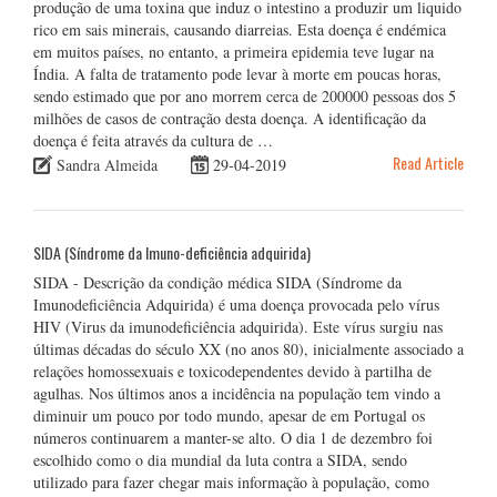
produção de uma toxina que induz o intestino a produzir um liquido
rico em sais minerais, causando diarreias. Esta doença é endémica
em muitos países, no entanto, a primeira epidemia teve lugar na
Índia. A falta de tratamento pode levar à morte em poucas horas,
sendo estimado que por ano morrem cerca de 200000 pessoas dos 5
milhões de casos de contração desta doença. A identificação da
doença é feita através da cultura de …
Read Article
Sandra Almeida
29-04-2019
SIDA (Síndrome da Imuno-deficiência adquirida)
SIDA - Descrição da condição médica SIDA (Síndrome da
Imunodeficiência Adquirida) é uma doença provocada pelo vírus
HIV (Virus da imunodeficiência adquirida). Este vírus surgiu nas
últimas décadas do século XX (no anos 80), inicialmente associado a
relações homossexuais e toxicodependentes devido à partilha de
agulhas. Nos últimos anos a incidência na população tem vindo a
diminuir um pouco por todo mundo, apesar de em Portugal os
números continuarem a manter-se alto. O dia 1 de dezembro foi
escolhido como o dia mundial da luta contra a SIDA, sendo
utilizado para fazer chegar mais informação à população, como