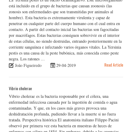
está incluido en el grupo de bacterias que causan zoonosis (las
zonosis son enfermedades que son transmitidas por animales al
hombre). Esta bacteria es extremamente virulenta y capaz de
penetrar en cualquier parte del cuerpo humano con el cual entra en
contacto. A partir del contacto inicial las bacterias son fagocitadas
por macrófagos. Estas bacterias consiguen sobrevivir en el interior
de estas células, no siendo destruidas, entrando posteriormente en la
corriente sanguínea e infectando varios órganos vitales. La Yersinia
pestis es una causa de la peste bubónica, más conocida como peste
negra. Los ratones …
Read Article
João Figueiredo
29-04-2019
Vibrio cholerae
Vibrio cholerae es la bacteria responsable por el cólera, una
enfermedad infecciosa causada por la ingestión de comida o agua
contaminadas. Y que, en los casos más graves provoca una
deshidratación profunda, pudiendo llevar a la muerte si no fuera
tratada. Perspectiva histórica El anatomista italiano Filippo Pacini
observó por primera vez esta bacteria en muestras de heces de
enfermos con cólera en 1854. Sin embargo, debido a las creencias