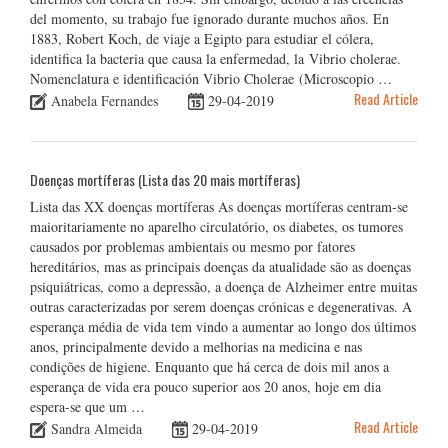
del momento, su trabajo fue ignorado durante muchos años. En
1883, Robert Koch, de viaje a Egipto para estudiar el cólera,
identifica la bacteria que causa la enfermedad, la Vibrio cholerae.
Nomenclatura e identificación Vibrio Cholerae (Microscopio …
Read Article
Anabela Fernandes
29-04-2019
Doenças mortíferas (Lista das 20 mais mortíferas)
Lista das XX doenças mortíferas As doenças mortíferas centram-se
maioritariamente no aparelho circulatório, os diabetes, os tumores
causados por problemas ambientais ou mesmo por fatores
hereditários, mas as principais doenças da atualidade são as doenças
psiquiátricas, como a depressão, a doença de Alzheimer entre muitas
outras caracterizadas por serem doenças crónicas e degenerativas. A
esperança média de vida tem vindo a aumentar ao longo dos últimos
anos, principalmente devido a melhorias na medicina e nas
condições de higiene. Enquanto que há cerca de dois mil anos a
esperança de vida era pouco superior aos 20 anos, hoje em dia
espera-se que um …
Read Article
Sandra Almeida
29-04-2019