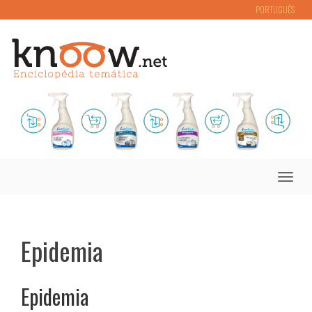
PORTUGUÊS
Toggle
naviga
Epidemia
Epidemia