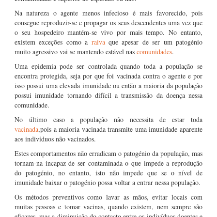
Na natureza o agente menos infecioso é mais favorecido, pois
consegue reproduzir-se e propagar os seus descendentes uma vez que
o seu hospedeiro mantém-se vivo por mais tempo. No entanto,
existem exceções como a
raiva
que apesar de ser um patogénio
muito agressivo vai se mantendo estável nas
comunidades
.
Uma epidemia pode ser controlada quando toda a população se
encontra protegida, seja por que foi vacinada contra o agente e por
isso possui uma elevada imunidade ou então a maioria da população
possui imunidade tornando difícil a transmissão da doença nessa
comunidade.
No último caso a população não necessita de estar toda
vacinada
,pois a maioria vacinada transmite uma imunidade aparente
aos indivíduos não vacinados.
Estes comportamentos não erradicam o patogénio da população, mas
tornam-na incapaz de ser contaminada o que impede a reprodução
do patogénio, no entanto, isto não impede que se o nível de
imunidade baixar o patogénio possa voltar a entrar nessa população.
Os métodos preventivos como lavar as mãos, evitar locais com
muitas pessoas e tomar vacinas, quando existem, nem sempre são
eficazes, mas a diminuição do contacto entre os indivíduos doentes e