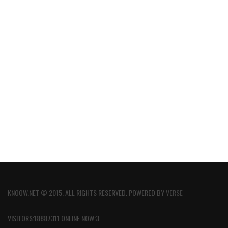
KNOOW.NET © 2015. ALL RIGHTS RESERVED. POWERED BY
VERSE
VISITORS:18887311 ONLINE NOW:3