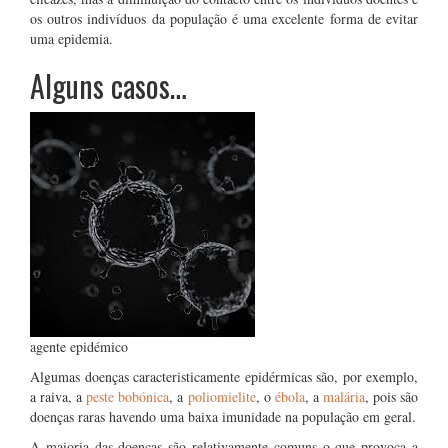
os outros indivíduos da população é uma excelente forma de evitar
uma epidemia.
Alguns casos…
agente epidémico
Algumas doenças caracteristicamente epidérmicas são, por exemplo,
a raiva, a
peste bobónica
, a
poliomielite
, o
ébola
, a
malária
, pois são
doenças raras havendo uma baixa imunidade na população em geral.
A maioria das doenças são relativamente comuns o que provoca a