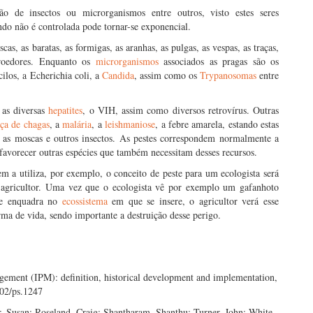
ão de insectos ou microrganismos entre outros, visto estes seres
do não é controlada pode tornar-se exponencial.
as, as baratas, as formigas, as aranhas, as pulgas, as vespas, as traças,
 roedores. Enquanto os
microrganismos
associados as pragas são os
ilos, a Echerichia coli, a
Candida
, assim como os
Trypanosomas
entre
 as diversas
hepatites
, o VIH, assim como diversos retrovírus. Outras
ça de chagas
, a
malária
, a
leishmaniose
, a febre amarela, estando estas
as moscas e outros insectos. As pestes correspondem normalmente a
sfavorecer outras espécies que também necessitam desses recursos.
em a utiliza, por exemplo, o conceito de peste para um ecologista será
m agricultor. Uma vez que o ecologista vê por exemplo um gafanhoto
se enquadra no
ecossistema
em que se insere, o agricultor verá esse
ma de vida, sendo importante a destruição desse perigo.
agement (IPM): definition, historical development and implementation,
02/ps.1247
 Susan; Roseland, Craig; Shantharam, Shanthu; Turner, John; White,