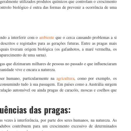
o geralmente utilizados produtos químicos que controlam o crescimento
controlo biológico é outra das formas de prevenir a ocorrência de uma
ndo a interferir com o
ambiente
que o cerca causando problemas a si
descritos e registados para as gerações futuras. Entre as pragas mais
 quais tiveram origem biológica (os gafanhotos, a maré vermelha, os
 aparecimento de uma sarna).
agas que dizimaram milhares de pessoas no passado e que influenciaram
anidade vive e encara a natureza.
 ser humano, particularmente na
agricultura
, como por exemplo, os
 consumindo tudo à sua passagem. Em países como a Austrália surgem
culação automóvel ou ainda pragas de caracóis, moscas e coelhos que
quências das pragas:
s vezes à interferência, por parte dos seres humanos, na natureza. As
dubos contribuem para um crescimento excessivo de determinados