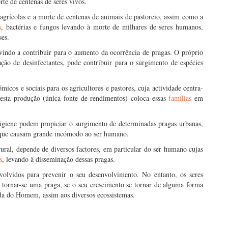
rte de centenas de seres vivos.
 agrícolas e a morte de centenas de animais de pastoreio, assim como a
s
, bactérias e fungos levando à morte de milhares de seres humanos,
ses.
vindo a contribuir para o aumento da ocorrência de pragas. O próprio
ação de desinfectantes, pode contribuir para o surgimento de espécies
micos e sociais para os agricultores e pastores, cuja actividade centra-
desta produção (única fonte de rendimentos) coloca essas
famílias
em
 higiene podem propiciar o surgimento de determinadas pragas urbanas,
s que causam grande incómodo ao ser humano.
ral, depende de diversos factores, em particular do ser humano cujas
s
, levando à disseminação dessas pragas.
volvidos para prevenir o seu desenvolvimento. No entanto, os seres
tornar-se uma praga, se o seu crescimento se tornar de alguma forma
ida do Homem, assim aos diversos ecossistemas.