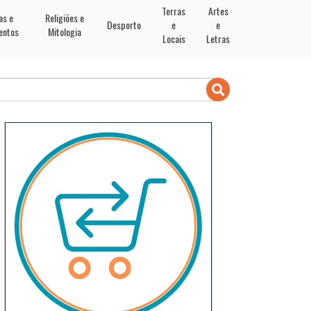
Terras
Artes
as e
Religiões e
Desporto
e
e
entos
Mitologia
Locais
Letras