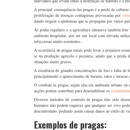
indivíduos que levam então à destruição de habitats e à mo
A principal consequência das pragas é a perda de culturas
proliferação de doenças contagiosas provocadas por
víru
dando origem a epidemias que se propagam por vários paí
As podas regulares e a agricultura intensiva também têm 
ambiente hospitalar, por ser um local com elevada utiliz
infecciosas muito resistentes.
A ocorrência de pragas rurais pode levar a prejuízos econó
se na produção agrícola e pecuária, sendo que a perda 
situações muito graves.
A existência de grandes concentrações de lixo e falta de
principalmente o aparecimento de baratas, ratos e mosca
O combate às pragas, sejam elas em ambiente urbano ou ru
acções podem contribuir para desestabilizar os
ecossistema
Diversos métodos de controlo de pragas têm sido desen
humanos não podem esquecer que qualquer ser vivo pode 
descontrolado, podendo assim causar danos ao estilo de v
Exemplos de pragas: