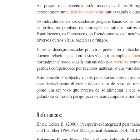
As pragas mais recentes estão associadas à proliferaç
apresentarem uma
taxa de crescimento
muito rápida e quan
Os indivíduos mais associados às pragas urbanas são as mosc
os grilos, as pombas, os morcegos os ratos e outros
Estafilococos, os Peptococos, as Pseudomonas, os Lactobac
diversos outros vírus, bactérias e fungos.
Entre as doenças causadas por vírus podem ser indicadas
doenças relacionadas com pestes são, por exemplo, a
doen
normalmente associadas à transmissão por
vectores
como 
grandes competidores por recursos naturais, o que vais de
Este conceito é subjectivo, pois pode variar consoante qu
consideravelmente diferente do conceito de peste de u
como um ser vivo que precisa de se alimentar e que 
gafanhoto como um perigo para os seus campos e a sua for
References:
Ehler, Lester E. (2006). Perspectives Integrated pest man
and the other IPM. Pest Management Science. DOI: 10.10
Hokanson, Karen; Heron, David; Gupta, Subhash; Koehler,