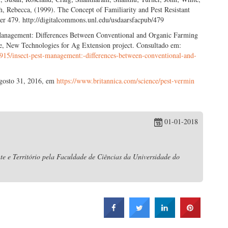
Rebecca, (1999). The Concept of Familiarity and Pest Resistant
r 479. http://digitalcommons.unl.edu/usdaarsfacpub/479
 Management: Differences Between Conventional and Organic Farming
e, New Technologies for Ag Extension project. Consultado em:
19915/insect-pest-management:-differences-between-conventional-and-
Agosto 31, 2016, em
https://www.britannica.com/science/pest-vermin
01-01-2018
e e Território pela Faculdade de Ciências da Universidade do