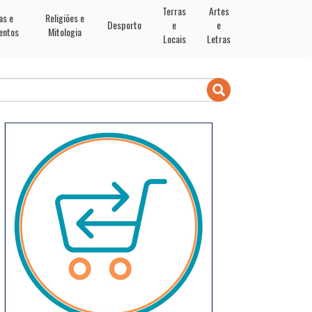
Terras
Artes
as e
Religiões e
Desporto
e
e
entos
Mitologia
Locais
Letras