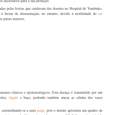
s necessários para a sua proteção.
zadas pelas freiras que cuidavam dos doentes no Hospital de Yumbuko.
do à forma de disseminação, no entanto, devido à mobilidade do
ser
em países maiores.
, ensaios clínicos e epistemológicos. Esta doença é transmitido por um
lmões,
fígado
e baço, podendo também atacar as células dos vasos
a, assemelhando-se a uma
gripe
, pois o doente apresenta um quadro de