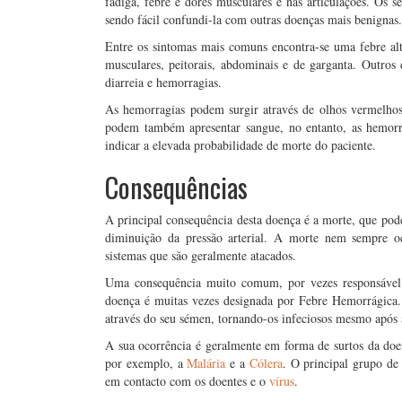
fadiga, febre e dores musculares e nas articulações. Os se
sendo fácil confundi-la com outras doenças mais benignas.
Entre os sintomas mais comuns encontra-se uma febre alt
musculares, peitorais, abdominais e de garganta. Outro
diarreia e hemorragias.
As hemorragias podem surgir através de olhos vermelhos
podem também apresentar sangue, no entanto, as hemorr
indicar a elevada probabilidade de morte do paciente.
Consequências
A principal consequência desta doença é a morte, que pode
diminuição da pressão arterial. A morte nem sempre o
sistemas que são geralmente atacados.
Uma consequência muito comum, por vezes responsável p
doença é muitas vezes designada por Febre Hemorrágica.
através do seu sémen, tornando-os infeciosos mesmo após 
A sua ocorrência é geralmente em forma de surtos da doe
por exemplo, a
Malária
e a
Cólera
. O principal grupo de 
em contacto com os doentes e o
vírus
.