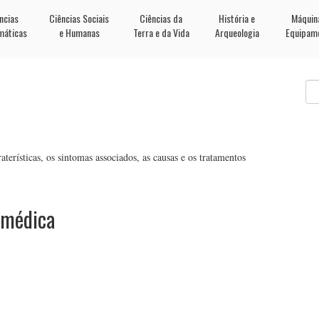
ncias
Ciências Sociais
Ciências da
História e
Máquin
máticas
e Humanas
Terra e da Vida
Arqueologia
Equipam
terísticas, os sintomas associados, as causas e os tratamentos
 médica