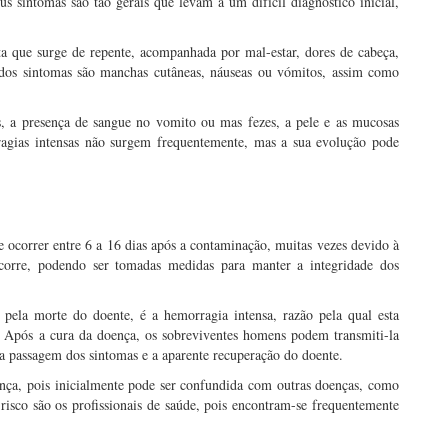
us sintomas são tão gerais que levam a um difícil diagnostico inicial,
a que surge de repente, acompanhada por mal-estar, dores de cabeça,
s dos sintomas são manchas cutâneas, náuseas ou vómitos, assim como
, a presença de sangue no vomito ou mas fezes, a pele e as mucosas
agias intensas não surgem frequentemente, mas a sua evolução pode
 ocorrer entre 6 a 16 dias após a contaminação, muitas vezes devido à
corre, podendo ser tomadas medidas para manter a integridade dos
ela morte do doente, é a hemorragia intensa, razão pela qual esta
 Após a cura da doença, os sobreviventes homens podem transmiti-la
a passagem dos sintomas e a aparente recuperação do doente.
nça, pois inicialmente pode ser confundida com outras doenças, como
risco são os profissionais de saúde, pois encontram-se frequentemente