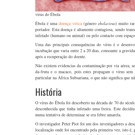
vírus do Ébola
Ébola é uma
doença vírica
(género
ebolavirus
) muito ra
portador. Esta doença é altamente contagiosa, sendo tran
infetado (humano ou animal) ou pelo contacto com espaço
Uma das principais consequências do vírus é o desenv
incubação que varia entre 2 a 20 dias, consoante a gravid
após a recuperação do doente.
Não existem evidencias da contaminação por via aérea, s
da-fruta e o macaco, pois estes propagam o vírus sem 
particular na África Subsariana, o que não significa que n
História
O vírus do Ébola foi descoberto na década de 70 do séc
desconhecida que tinha infetado uma freira. Este decidiu
numa tentativa de determinar se era febre amarela.
O investigador Peter Piot foi um dos investigadores a des
localização onde foi encontrado pela primeira vez, isto é,