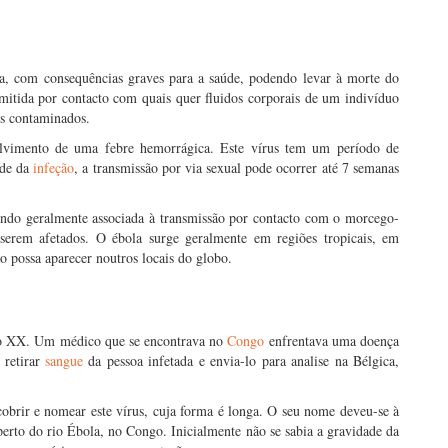
ra, com consequências graves para a saúde, podendo levar à morte do
smitida por contacto com quais quer fluidos corporais de um indivíduo
s contaminados.
olvimento de uma febre hemorrágica. Este vírus tem um período de
ade da
infeção
, a transmissão por via sexual pode ocorrer até 7 semanas
endo geralmente associada à transmissão por contacto com o morcego-
serem afetados. O ébola surge geralmente em regiões tropicais, em
ão possa aparecer noutros locais do globo.
ulo XX. Um médico que se encontrava no
Congo
enfrentava uma doença
 retirar
sangue
da pessoa infetada e envia-lo para analise na Bélgica,
cobrir e nomear este vírus, cuja forma é longa. O seu nome deveu-se à
 perto do rio Ébola, no Congo. Inicialmente não se sabia a gravidade da