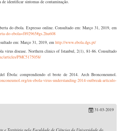
va de identificar sintomas de contaminação.
berta do ébola. Expresso online.
Consultado em: Março 31, 2019, em
oberta-do-ebola=f892965#gs.2hu608
nsultado em: Março 31, 2019, em
http://www.ebola.dgs.pt/
 virus disease. Northern clinics of Istanbul, 2(1), 81-86. Consultado
mc/articles/PMC5175058/
 del Ébola: comprendiendo el brote de 2014. Arch Bronconeumol.
onconeumol.org/en-ebola-virus-understanding-2014-outbreak-articulo-
31-03-2019
e e Território pela Faculdade de Ciências da Universidade do