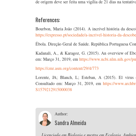
de origem deve ser feita uma vigília de 21 dias na tentati
References:
Bourbon, Maria João (2014). A incrível história da desco
https://expresso.pt/sociedade/a-incrivel-historia-da-desc
Ébola. Direção Geral de Saúde. República Portuguesa Co
Kadanali, A., & Karagoz, G. (2015). An overview of Ebola
em: Março 31, 2019, em
https://www.ncbi.nlm.nih.gov/p
https://cmr.asm.org/content/29/4/773
Lorente, JA; Blanch, L; Esteban, A (2015). El virus
Consultado em: Março 31, 2019, em
https://www.archbr
S1579212915000038
Author:
Sandra Almeida
Licenciada em Biologia e mestra em Ecologia, Ambient