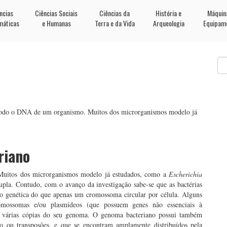
ncias
Ciências Sociais
Ciências da
História e
Máquin
máticas
e Humanas
Terra e da Vida
Arqueologia
Equipam
odo o DNA de um organismo. Muitos dos microrganismos modelo já
riano
itos dos microrganismos modelo já estudados, como a
Escherichia
pla. Contudo, com o avanço da investigação sabe-se que as bactérias
o genética do que apenas um cromossoma circular por célula. Alguns
omossomas e/ou plasmídeos (que possuem genes não essenciais à
m várias cópias do seu genoma. O genoma bacteriano possui também
o ou transposões, e que se encontram amplamente distribuídos pela