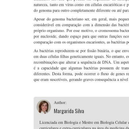
natureza, tanto em vírus como em células eucarióticas e p
do genoma para outro completamente diferente ou até par
Apesar do genoma bacteriano ser, em geral, mais peque
considerável em comparação com a dimensão das bactéria
próprio organismo. Por esse motivo, o cromossoma bacte
por nucleoide, dando espaço para que outras funções o
comparação com os organismos eucariontes, as bactérias 
As bactérias reproduzem-se por fissão binária, o que env
em duas células filhas geneticamente iguais. No entanto,
recombinações que alterar a sequência de DNA. Um aspeto
é a capacidade que algumas bactérias possuem de trans
diferentes. Desta forma, pode ocorrer o fluxo de genes re
que eram suscetíveis, gerando graves consequência a nível
Author:
Margarida Silva
Licenciada em Biologia e Mestre em Biologia Celular e
curriculares e extra-curriculares na área da medicina 