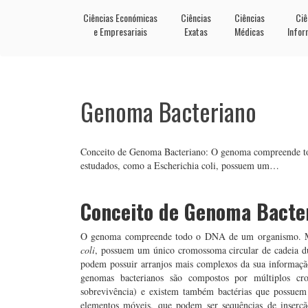
Ciências Económicas
Ciências
Ciências
Ciê
e Empresariais
Exatas
Médicas
Infor
Genoma Bacteriano
Conceito de Genoma Bacteriano: O genoma compreende t
estudados, como a Escherichia coli, possuem um…
Conceito de Genoma Bacte
O genoma compreende todo o DNA de um organismo. Mu
coli
, possuem um único cromossoma circular de cadeia du
podem possuir arranjos mais complexos da sua informaçã
genomas bacterianos são compostos por múltiplos cr
sobrevivência) e existem também bactérias que possue
elementos móveis, que podem ser sequências de inserçã