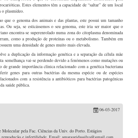
rocarióticas. Estes elementos têm a capacidade de “saltar” de um local
a o plasmídeo.
no que o genoma dos animais e das plantas, este possui um tamanho
s. Ou seja, se esticássemos o seu genoma, este iria ser maior que o
riano encontra-se superenrolado numa zona do citoplasma denominada
corram, como a produção de proteínas ou o metabolismo. Também em
possuem uma densidade de genes muito mais elevada.
olve a duplicação da informação genética e a separação da célula mãe
 esta semelhança vai-se perdendo devido a fenómenos como mutações ou
 de grande importância clínica relacionado com a genética bacteriana
ferir genes para outras bactérias da mesma espécie ou de espécies
lacionados com a resistência a antibióticos para bactérias patogénicas
 da saúde pública.
06-03-2017
 Molecular pela Fac. Ciências da Univ. do Porto. Estágios
da reprodução e infertilidade. Email: amargaridassilva@gmail.com