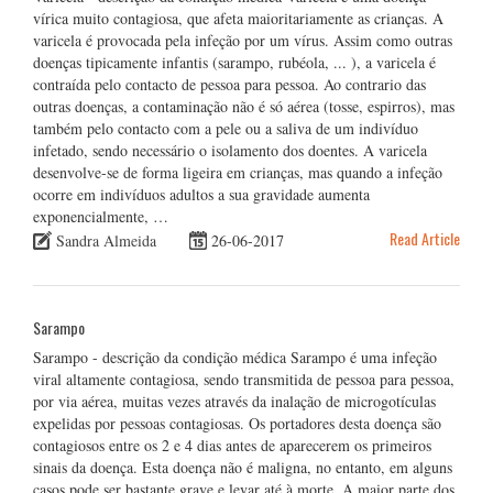
vírica muito contagiosa, que afeta maioritariamente as crianças. A
varicela é provocada pela infeção por um vírus. Assim como outras
doenças tipicamente infantis (sarampo, rubéola, ... ), a varicela é
contraída pelo contacto de pessoa para pessoa. Ao contrario das
outras doenças, a contaminação não é só aérea (tosse, espirros), mas
também pelo contacto com a pele ou a saliva de um indivíduo
infetado, sendo necessário o isolamento dos doentes. A varicela
desenvolve-se de forma ligeira em crianças, mas quando a infeção
ocorre em indivíduos adultos a sua gravidade aumenta
exponencialmente, …
Read Article
Sandra Almeida
26-06-2017
Sarampo
Sarampo - descrição da condição médica Sarampo é uma infeção
viral altamente contagiosa, sendo transmitida de pessoa para pessoa,
por via aérea, muitas vezes através da inalação de microgotículas
expelidas por pessoas contagiosas. Os portadores desta doença são
contagiosos entre os 2 e 4 dias antes de aparecerem os primeiros
sinais da doença. Esta doença não é maligna, no entanto, em alguns
casos pode ser bastante grave e levar até à morte. A maior parte dos