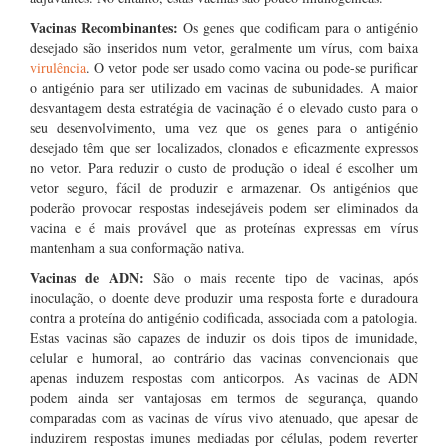
Vacinas Recombinantes:
Os genes que codificam para o antigénio
desejado são inseridos num vetor, geralmente um vírus, com baixa
virulência
. O vetor pode ser usado como vacina ou pode-se purificar
o antigénio para ser utilizado em vacinas de subunidades. A maior
desvantagem desta estratégia de vacinação é o elevado custo para o
seu desenvolvimento, uma vez que os genes para o antigénio
desejado têm que ser localizados, clonados e eficazmente expressos
no vetor. Para reduzir o custo de produção o ideal é escolher um
vetor seguro, fácil de produzir e armazenar. Os antigénios que
poderão provocar respostas indesejáveis podem ser eliminados da
vacina e é mais provável que as proteínas expressas em vírus
mantenham a sua conformação nativa.
Vacinas de ADN:
São o mais recente tipo de vacinas, após
inoculação, o doente deve produzir uma resposta forte e duradoura
contra a proteína do antigénio codificada, associada com a patologia.
Estas vacinas são capazes de induzir os dois tipos de imunidade,
celular e humoral, ao contrário das vacinas convencionais que
apenas induzem respostas com anticorpos. As vacinas de ADN
podem ainda ser vantajosas em termos de segurança, quando
comparadas com as vacinas de vírus vivo atenuado, que apesar de
induzirem respostas imunes mediadas por células, podem reverter