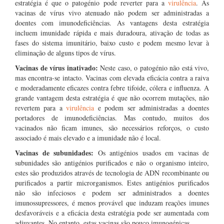
estratégia é que o patogénio pode reverter para a
virulência
. As
vacinas de vírus vivo atenuado não podem ser administradas a
doentes com imunodeficiências. As vantagens desta estratégia
incluem imunidade rápida e mais duradoura, ativação de todas as
fases do sistema imunitário, baixo custo e podem mesmo levar à
eliminação de alguns tipos de vírus.
Vacinas de vírus inativado:
Neste caso, o patogénio não está vivo,
mas encontra-se intacto. Vacinas com elevada eficácia contra a raiva
e moderadamente eficazes contra febre tifoide, cólera e influenza. A
grande vantagem desta estratégia é que não ocorrem mutações, não
revertem para a
virulência
e podem ser administradas a doentes
portadores de imunodeficiências. Mas contudo, muitos dos
vacinados não ficam imunes, são necessários reforços, o custo
associado é mais elevado e a imunidade não é local.
Vacinas de subunidades:
Os antigénios usados em vacinas de
subunidades são antigénios purificados e não o organismo inteiro,
estes são produzidos através de tecnologia de ADN recombinante ou
purificados a partir microrganismos. Estes antigénios purificados
não são infeciosos e podem ser administrados a doentes
imunossupressores, é menos provável que induzam reações imunes
desfavoráveis e a eficácia desta estratégia pode ser aumentada com
adjuvantes. No entanto, estas vacinas são pouco imunogénicas.