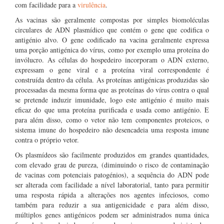
com facilidade para a
virulência
.
As vacinas são geralmente compostas por simples biomoléculas
circulares de ADN plasmídico que contém o gene que codifica o
antigénio alvo. O gene codificado na vacina geralmente expressa
uma porção antigénica do vírus, como por exemplo uma proteína do
invólucro. As células do hospedeiro incorporam o ADN externo,
expressam o gene viral e a proteína viral correspondente é
construída dentro da célula. As proteínas antigénicas produzidas são
processadas da mesma forma que as proteínas do vírus contra o qual
se pretende induzir imunidade, logo este antigénio é muito mais
eficaz do que uma proteína purificada e usada como antigénio. E
para além disso, como o vetor não tem componentes proteicos, o
sistema imune do hospedeiro não desencadeia uma resposta imune
contra o próprio vetor.
Os plasmídeos são facilmente produzidos em grandes quantidades,
com elevado grau de pureza, (diminuindo o risco de contaminação
de vacinas com potenciais patogénios), a sequência do ADN pode
ser alterada com facilidade a nível laboratorial, tanto para permitir
uma resposta rápida a alterações nos agentes infeciosos, como
também para reduzir a sua antigenicidade e para além disso,
múltiplos genes antigénicos podem ser administrados numa única