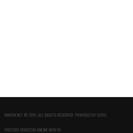
KNOOW.NET © 2015. ALL RIGHTS RESERVED. POWERED BY
VERSE
VISITORS:18883294 ONLINE NOW:10