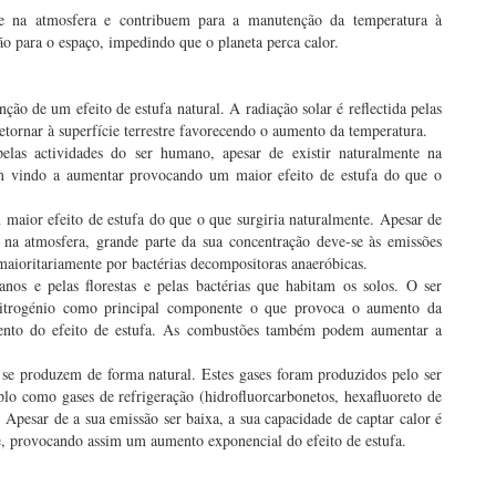
te na atmosfera e contribuem para a manutenção da temperatura à
ção para o espaço, impedindo que o planeta perca calor.
ão de um efeito de estufa natural. A radiação solar é reflectida pelas
etornar à superfície terrestre favorecendo o aumento da temperatura.
elas actividades do ser humano, apesar de existir naturalmente na
têm vindo a aumentar provocando um maior efeito de estufa do que o
maior efeito de estufa do que o que surgiria naturalmente. Apesar de
na atmosfera, grande parte da sua concentração deve-se às emissões
maioritariamente por bactérias decompositoras anaeróbicas.
anos e pelas florestas e pelas bactérias que habitam os solos. O ser
 nitrogénio como principal componente o que provoca o aumento da
mento do efeito de estufa. As combustões também podem aumentar a
 se produzem de forma natural. Estes gases foram produzidos pelo ser
lo como gases de refrigeração (hidrofluorcarbonetos, hexafluoreto de
Apesar de a sua emissão ser baixa, a sua capacidade de captar calor é
e, provocando assim um aumento exponencial do efeito de estufa.