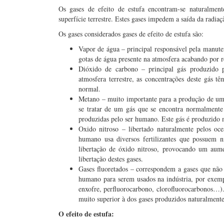
Os gases de efeito de estufa encontram-se naturalmen
superfície terrestre. Estes gases impedem a saída da radia
Os gases considerados gases de efeito de estufa são:
Vapor de água – principal responsável pela manutenç
gotas de água presente na atmosfera acabando por r
Dióxido de carbono – principal gás produzido p
atmosfera terrestre, as concentrações deste gás 
normal.
Metano – muito importante para a produção de um 
se tratar de um gás que se encontra normalmente 
produzidas pelo ser humano. Este gás é produzido 
Oxido nitroso – libertado naturalmente pelos oce
humano usa diversos fertilizantes que possuem
libertação de óxido nitroso, provocando um au
libertação destes gases.
Gases fluoretados – correspondem a gases que não
humano para serem usados na indústria, por exemp
enxofre, perfluorocarbono, clorofluorocarbonos…). 
muito superior à dos gases produzidos naturalment
O efeito de estufa: