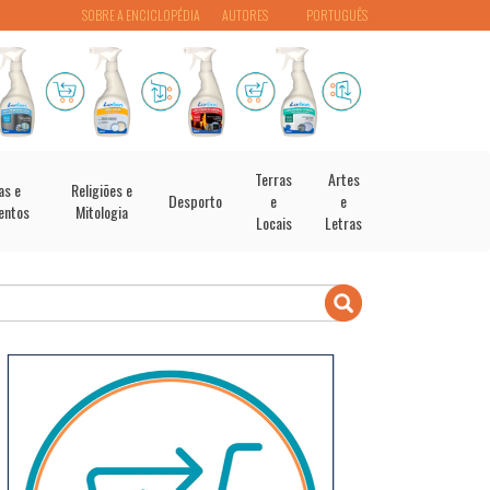
SOBRE A ENCICLOPÉDIA
AUTORES
PORTUGUÊS
Terras
Artes
as e
Religiões e
Desporto
e
e
entos
Mitologia
Locais
Letras