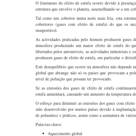
O fenómeno do efeito de estufa ocorre devido à presença
estrutura que envolve o planeta, assemelhando-se a um co
Tal como um cobertor numa noite mais fria, esta estrutu
cobertores (gases com efeito de estufa) do que os nec
insuportável.
As actividades praticadas pelo homem produzem gases de 
atmosfera produzindo um maior efeito de estufa do que
libertados pelos automóveis, as actividades industriais e 
produzem gases de efeito de estufa, em particular o dióxi
Este desequilíbrio que ocorre na atmosfera não depende u
global que abrange não só os países que provocam a polu
nível de poluição que possam ter provocado.
Se as emissões dos gases de efeito de estufa continuar
estufa aumentará, causando um aumento da temperatura do
O esforço para diminuir as emissões dos gases com efeito
sido desenvolvido por muitos países devido à implantação 
de poluentes) e práticos, assim como a assinatura de vários
Palavras-chave:
Aquecimento global