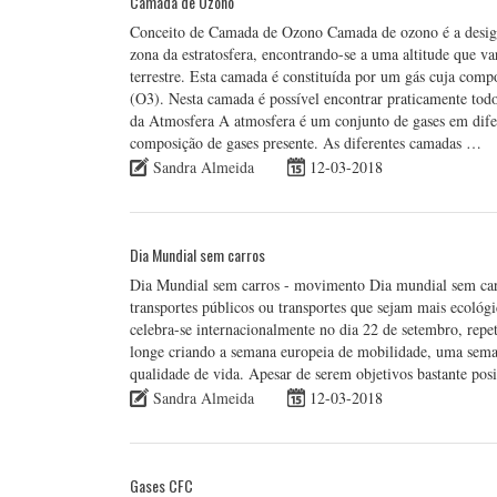
Camada de Ozono
Conceito de Camada de Ozono Camada de ozono é a designa
zona da estratosfera, encontrando-se a uma altitude que va
terrestre. Esta camada é constituída por um gás cuja comp
(O3). Nesta camada é possível encontrar praticamente todo 
da Atmosfera A atmosfera é um conjunto de gases em difer
composição de gases presente. As diferentes camadas …
Sandra Almeida
12-03-2018
Dia Mundial sem carros
Dia Mundial sem carros - movimento Dia mundial sem carr
transportes públicos ou transportes que sejam mais ecológi
celebra-se internacionalmente no dia 22 de setembro, rep
longe criando a semana europeia de mobilidade, uma sema
qualidade de vida. Apesar de serem objetivos bastante pos
Sandra Almeida
12-03-2018
Gases CFC