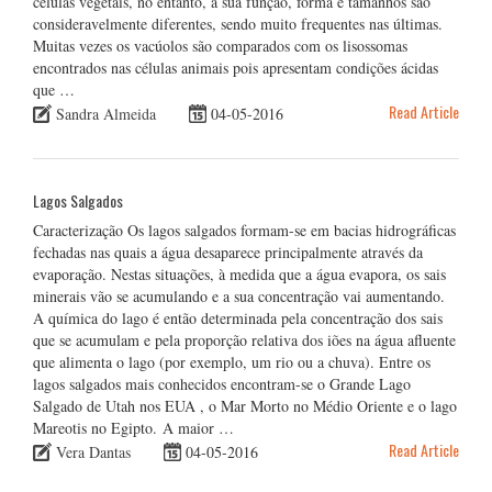
células vegetais, no entanto, a sua função, forma e tamanhos são
consideravelmente diferentes, sendo muito frequentes nas últimas.
Muitas vezes os vacúolos são comparados com os lisossomas
encontrados nas células animais pois apresentam condições ácidas
que …
Read Article
Sandra Almeida
04-05-2016
Lagos Salgados
Caracterização Os lagos salgados formam-se em bacias hidrográficas
fechadas nas quais a água desaparece principalmente através da
evaporação. Nestas situações, à medida que a água evapora, os sais
minerais vão se acumulando e a sua concentração vai aumentando.
A química do lago é então determinada pela concentração dos sais
que se acumulam e pela proporção relativa dos iões na água afluente
que alimenta o lago (por exemplo, um rio ou a chuva). Entre os
lagos salgados mais conhecidos encontram-se o Grande Lago
Salgado de Utah nos EUA , o Mar Morto no Médio Oriente e o lago
Mareotis no Egipto. A maior …
Read Article
Vera Dantas
04-05-2016