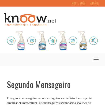
PORTUGUÊS
ESPAÑOL
Toggle
naviga
Segundo Mensageiro
O segundo mensageiro ou o mensageiro secundário é um agente
sinalizador intracelular. Os mensageiros secundários são iões ou