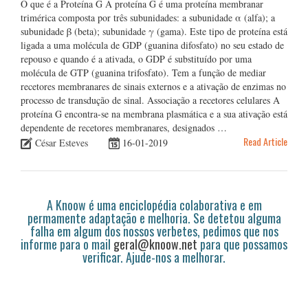
O que é a Proteína G A proteína G é uma proteína membranar
trimérica composta por três subunidades: a subunidade α (alfa); a
subunidade β (beta); subunidade γ (gama). Este tipo de proteína está
ligada a uma molécula de GDP (guanina difosfato) no seu estado de
repouso e quando é a ativada, o GDP é substituído por uma
molécula de GTP (guanina trifosfato). Tem a função de mediar
recetores membranares de sinais externos e a ativação de enzimas no
processo de transdução de sinal. Associação a recetores celulares A
proteína G encontra-se na membrana plasmática e a sua ativação está
dependente de recetores membranares, designados …
Read Article
César Esteves
16-01-2019
A Knoow é uma enciclopédia colaborativa e em
permamente adaptação e melhoria. Se detetou alguma
falha em algum dos nossos verbetes, pedimos que nos
informe para o mail
geral@knoow.net
para que possamos
verificar. Ajude-nos a melhorar.