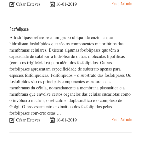
Read Article
César Esteves
16-01-2019
Fosfolipase
A fosfolipase refere-se a um grupo ubíquo de enzimas que
hidrolisam fosfolípidos que são os componentes maioritários das
membranas celulares. Existem algumas fosfolipases que têm a
capacidade de catalisar a hidrólise de outras moléculas lipofílicas
(como os triglicéridos) para além dos fosfolípidos. Outras
fosfolipases apresentam especificidade de substrato apenas para
espécies fosfolipídicas. Fosfolípidos – o substrato das fosfolipases Os
fosfolípidos são os principais componentes estruturais das
membranas da célula, nomeadamente a membrana plasmática e a
membrana que envolve certos organelos das células eucariotas como
o invólucro nuclear, o retículo endoplasmático e o complexo de
Golgi. O processamento enzimático dos fosfolípidos pelas
fosfolipases converte estas …
Read Article
César Esteves
16-01-2019