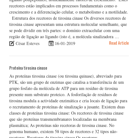
recetores estão implicados em processos fundamentais como o
crescimento e a diferenciação celular, o metabolismo e a motilidade.
Estrutura dos recetores de tirosina cinase Os diversos recetores de
tirosina cinase apresentam uma estrutura molecular semelhante, que
se pode dividir em três partes: o domínio extracelular com uma
região de ligação ao ligando (isto é, a molécula sinalizadora …
Read Article
César Esteves
16-01-2019
Proteína tirosina cinase
As proteínas tirosina cinase (ou tirosina quinase), abreviado para
PTK, são um grupo de enzimas que catalisa a transferência de um
grupo fosfato da molécula de ATP para um resíduo de tirosina
presente num substrato proteico. A fosforilação de resíduos de
tirosina modula a actividade enzimática e cria locais de ligação para
o recrutamento de proteínas de sinalização a jusante. Existem duas
classes de proteínas tirosina cinase: Os recetores de tirosina cinase
que são proteínas transmembranares localizadas na membrana
plasmática; As proteínas não recetoras de tirosina cinase. No
genoma humano, existem 58 tipos de recetores e 32 tipos não-
recetores. Recetores de tirosina cinase Os recetores …