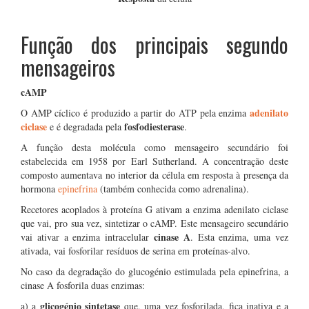
Função dos principais segundo
mensageiros
cAMP
adenilato
O AMP cíclico é produzido a partir do ATP pela enzima
ciclase
fosfodiesterase
e é degradada pela
.
A função desta molécula como mensageiro secundário foi
estabelecida em 1958 por Earl Sutherland. A concentração deste
composto aumentava no interior da célula em resposta à presença da
hormona
epinefrina
(também conhecida como adrenalina).
Recetores acoplados à proteína G ativam a enzima adenilato ciclase
que vai, pro sua vez, sintetizar o cAMP. Este mensageiro secundário
cinase A
vai ativar a enzima intracelular
. Esta enzima, uma vez
ativada, vai fosforilar resíduos de serina em proteínas-alvo.
No caso da degradação do glucogénio estimulada pela epinefrina, a
cinase A fosforila duas enzimas:
glicogénio sintetase
a) a
que, uma vez fosforilada, fica inativa e a