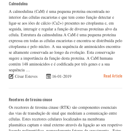
Calmodulina
A calmodulina (CaM) é uma pequena proteína encontrada no
interior das células eucariotas e que tem como função detectar e
ligar-se aos iões de cálcio (Ca2+) presentes no citoplasma e, em
seguida, interagir e regular a função de diversas proteínas alvo da
célula. Estrutura da calmodulina A CaM é uma pequena proteína
expressa em todas as células eucariotas e encontra-se distribuída pelo
citoplasma e pelo núcleo. A sua sequência de aminoácidos encontra-
se altamente conservada ao longo da evolução. Esta conservação
sugere a importância da função desta proteína. A CaM humana
contém 148 aminoácidos e é codificada por três genes e a sua
sequência …
Read Article
César Esteves
16-01-2019
Recetores de tirosina cinase
Os recetores de tirosina cinase (RTK) são componentes essenciais
das vias de transdução de sinal que medeiam a comunicação entre
células. Estes recetores celulares localizados na membrana
plasmática captam o sinal externo através da ligação ao seu respetivo
ligando polipeptídico, nomeadamente fatores de crescimento. Estes