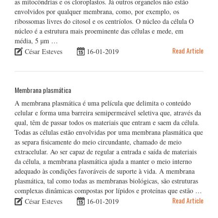
as mitocôndrias e os cloroplastos. Já outros organelos não estão
envolvidos por qualquer membrana, como, por exemplo, os
ribossomas livres do citosol e os centríolos. O núcleo da célula O
núcleo é a estrutura mais proeminente das células e mede, em
média, 5 µm …
Read Article
César Esteves
16-01-2019
Membrana plasmática
A membrana plasmática é uma película que delimita o conteúdo
celular e forma uma barreira semipermeável seletiva que, através da
qual, têm de passar todos os materiais que entram e saem da célula.
Todas as células estão envolvidas por uma membrana plasmática que
as separa fisicamente do meio circundante, chamado de meio
extracelular. Ao ser capaz de regular a entrada e saída de materiais
da célula, a membrana plasmática ajuda a manter o meio interno
adequado às condições favoráveis de suporte à vida. A membrana
plasmática, tal como todas as membranas biológicas, são estruturas
complexas dinâmicas compostas por lípidos e proteínas que estão …
Read Article
César Esteves
16-01-2019