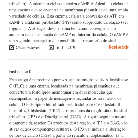
trifosfato). A adenilato ciclase sintetiza cAMP A Adenilato ciclase é
uma enzima que se encontra na membrana plasmática de uma ampla
variedade de células. Esta enzima catalisa a conversão da ATP em
cAMP e ainda em pirofosfato (PPi) como subproduto da reação (ver
Figura 1). A ativação desta enzima tem como consequência o
aumento da concentração do cAMP no interior da célula. O cAMP é
um segundo mensageiro que possibilita a transmissão do sinal …
Read Article
César Esteves
16-01-2019
Fosfolipase C
Este artigo é patrocinado por: «A sua instituição aqui» A fosfolipase
C (PLC) é uma enzima localizada na membrana plasmática que
converte um fosfolípido membranar em duas moléculas que
desempenham o papel de mensageiros secundários no interior da
célula. O fosfolípido hidrolisado pela fosfolipase C é o fosfotidil
inositol-4,5-bisfosfato (PIP2) e os produtos da reação são o Inositol
trifosfato (IP3) e o Diacilglicerol (DAG). A figura seguinte mostra
o esquema da reação: Os produtos desta reação, o IP3 e o DAG, vão
ativar outros componentes celulares. O IP3 vai induzir a libertação
de iões de cálcio (Ca2+) a partir do retículo endoplasmático. Já …