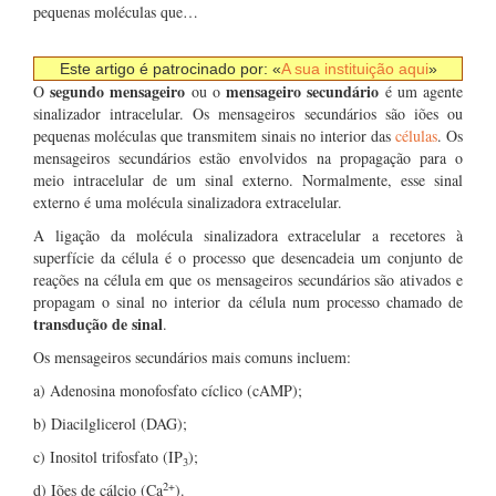
pequenas moléculas que…
Este artigo é patrocinado por: «
A sua instituição aqui
»
segundo mensageiro
mensageiro secundário
O
ou o
é um agente
sinalizador intracelular. Os mensageiros secundários são iões ou
pequenas moléculas que transmitem sinais no interior das
células
. Os
mensageiros secundários estão envolvidos na propagação para o
meio intracelular de um sinal externo. Normalmente, esse sinal
externo é uma molécula sinalizadora extracelular.
A ligação da molécula sinalizadora extracelular a recetores à
superfície da célula é o processo que desencadeia um conjunto de
reações na célula em que os mensageiros secundários são ativados e
propagam o sinal no interior da célula num processo chamado de
transdução de sinal
.
Os mensageiros secundários mais comuns incluem:
a) Adenosina monofosfato cíclico (cAMP);
b) Diacilglicerol (DAG);
c) Inositol trifosfato (IP
);
3
2+
d) Iões de cálcio (Ca
).