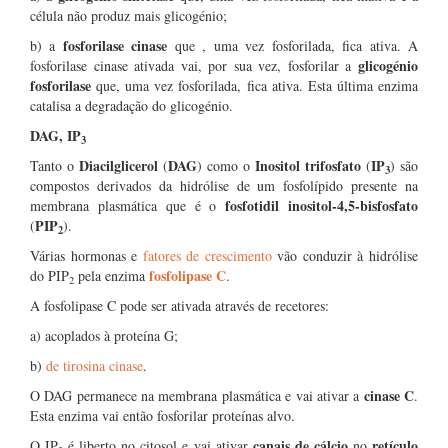
célula não produz mais glicogénio;
fosforilase cinase
b) a
que , uma vez fosforilada, fica ativa. A
glicogénio
fosforilase cinase ativada vai, por sua vez, fosforilar a
fosforilase
que, uma vez fosforilada, fica ativa. Esta última enzima
catalisa a degradação do glicogénio.
DAG, IP
3
Diacilglicerol
DAG
Inositol trifosfato
IP
Tanto o
(
) como o
(
) são
3
compostos derivados da hidrólise de um fosfolípido presente na
fosfotidil inositol-4,5-bisfosfato
membrana plasmática que é o
PIP
(
).
2
Várias hormonas e
fatores de crescimento
vão conduzir à hidrólise
fosfolipase C
do PIP
pela enzima
.
2
A fosfolipase C pode ser ativada através de recetores:
a) acoplados à proteína G;
b)
de tirosina cinase
.
cinase C
O DAG permanece na membrana plasmática e vai ativar a
.
Esta enzima vai então fosforilar proteínas alvo.
canais de cálcio
retículo
O IP
é liberto no citosol e vai ativar
no