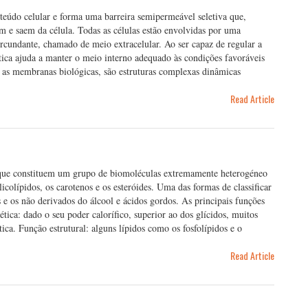
eúdo celular e forma uma barreira semipermeável seletiva que,
am e saem da célula. Todas as células estão envolvidas por uma
rcundante, chamado de meio extracelular. Ao ser capaz de regular a
tica ajuda a manter o meio interno adequado às condições favoráveis
 as membranas biológicas, são estruturas complexas dinâmicas
Read Article
 que constituem um grupo de biomoléculas extremamente heterogéneo
licolípidos, os carotenos e os esteróides. Uma das formas de classificar
s e os não derivados do álcool e ácidos gordos. As principais funções
tica: dado o seu poder calorífico, superior ao dos glícidos, muitos
ica. Função estrutural: alguns lípidos como os fosfolípidos e o
Read Article