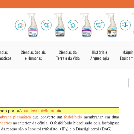
ncias
Ciências Sociais
Ciências da
História e
Máquin
máticas
e Humanas
Terra e da Vida
Arqueologia
Equipam
nado por: «
A sua instituição aqui
»
brana plasmática
que converte um
fosfolípido
membranar em duas
ndários
no interior da célula. O fosfolípido hidrolisado pela fosfolipase
 da reação são o Inositol trifosfato (IP
) e o Diacilglicerol (DAG).
3