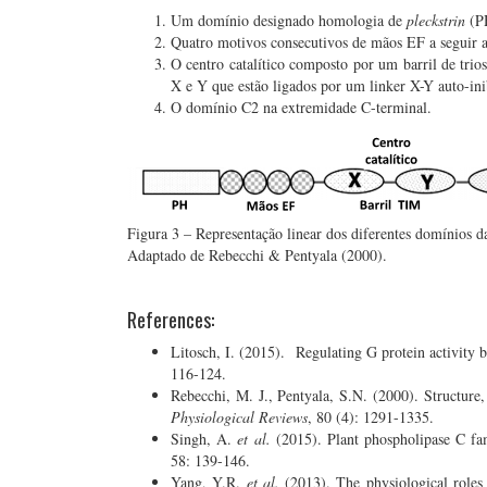
Um domínio designado homologia de
pleckstrin
(PH
Quatro motivos consecutivos de mãos EF a seguir
O centro catalítico composto por um barril de tr
X e Y que estão ligados por um linker X-Y auto-ini
O domínio C2 na extremidade C-terminal.
Figura 3 – Representação linear dos diferentes domínios 
Adaptado de Rebecchi & Pentyala (2000).
References:
Litosch, I. (2015). Regulating G protein activity 
116-124.
Rebecchi, M. J., Pentyala, S.N. (2000). Structure
Physiological Reviews
, 80 (4): 1291-1335.
Singh, A.
et al.
(2015). Plant phospholipase C fam
58: 139-146.
Yang, Y.R.
et al.
(2013). The physiological roles