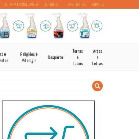
SOBRE A ENCICLOPÉDIA
AUTORES
PORTUGUÊS
ESPAÑOL
Terras
Artes
as e
Religiões e
Desporto
e
e
entos
Mitologia
Locais
Letras