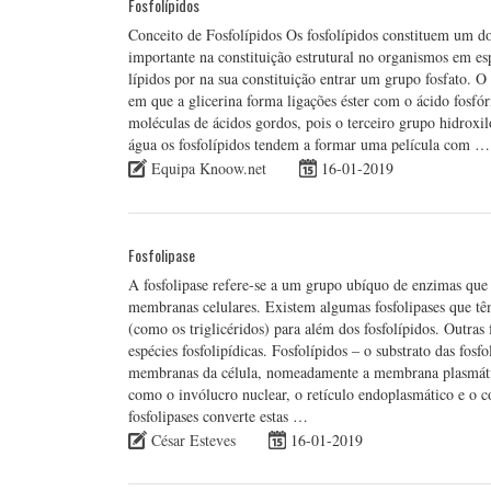
Fosfolípidos
Conceito de Fosfolípidos Os fosfolípidos constituem um d
importante na constituição estrutural no organismos em es
lípidos por na sua constituição entrar um grupo fosfato. O 
em que a glicerina forma ligações éster com o ácido fosfó
moléculas de ácidos gordos, pois o terceiro grupo hidroxil
água os fosfolípidos tendem a formar uma película com …
Equipa Knoow.net
16-01-2019
Fosfolipase
A fosfolipase refere-se a um grupo ubíquo de enzimas que 
membranas celulares. Existem algumas fosfolipases que têm 
(como os triglicéridos) para além dos fosfolípidos. Outras 
espécies fosfolipídicas. Fosfolípidos – o substrato das fosf
membranas da célula, nomeadamente a membrana plasmática
como o invólucro nuclear, o retículo endoplasmático e o 
fosfolipases converte estas …
César Esteves
16-01-2019