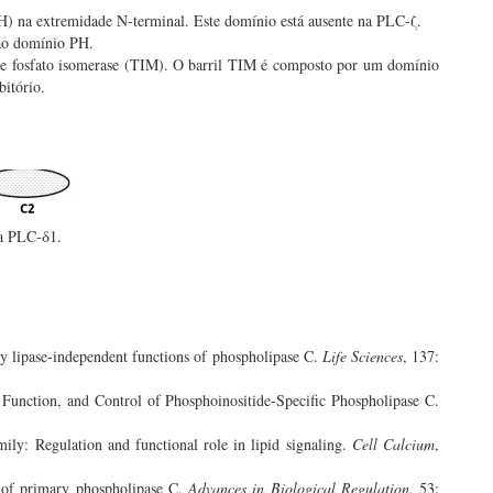
) na extremidade N-terminal. Este domínio está ausente na PLC-ζ.
 ao domínio PH.
iose fosfato isomerase (TIM). O barril TIM é composto por um domínio
bitório.
da PLC-δ1.
by lipase-independent functions of phospholipase C.
Life Sciences
, 137:
, Function, and Control of Phosphoinositide-Specific Phospholipase C.
ily: Regulation and functional role in lipid signaling.
Cell Calcium
,
 of primary phospholipase C.
Advances in Biological Regulation
, 53: