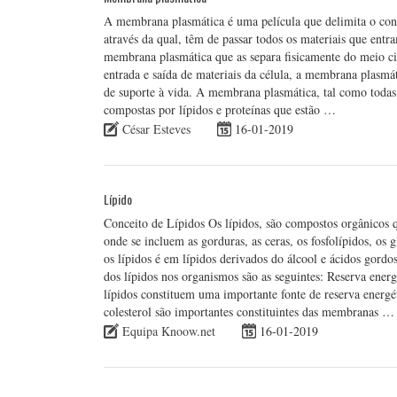
A membrana plasmática é uma película que delimita o cont
através da qual, têm de passar todos os materiais que entr
membrana plasmática que as separa fisicamente do meio ci
entrada e saída de materiais da célula, a membrana plasmá
de suporte à vida. A membrana plasmática, tal como todas
compostas por lípidos e proteínas que estão …
César Esteves
16-01-2019
Lípido
Conceito de Lípidos Os lípidos, são compostos orgânicos
onde se incluem as gorduras, as ceras, os fosfolípidos, os g
os lípidos é em lípidos derivados do álcool e ácidos gordo
dos lípidos nos organismos são as seguintes: Reserva energé
lípidos constituem uma importante fonte de reserva energét
colesterol são importantes constituintes das membranas …
Equipa Knoow.net
16-01-2019