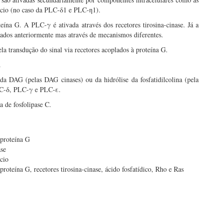
lcio (no caso da PLC-δ1 e PLC-η1).
eína G. A PLC-γ é ativada através dos recetores tirosina-cinase. Já a
nados anteriormente mas através de mecanismos diferentes.
a transdução do sinal via recetores acoplados à proteína G.
.
 da DAG (pelas DAG cinases) ou da hidrólise da fosfatidilcolina (pela
PLC-δ, PLC-γ e PLC-ε.
a de fosfolipase C.
 proteína G
ase
lcio
proteína G, recetores tirosina-cinase, ácido fosfatídico, Rho e Ras