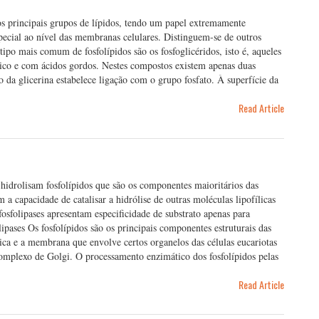
os principais grupos de lípidos, tendo um papel extremamente
pecial ao nível das membranas celulares. Distinguem-se de outros
tipo mais comum de fosfolípidos são os fosfoglicéridos, isto é, aqueles
rico e com ácidos gordos. Nestes compostos existem apenas duas
o da glicerina estabelece ligação com o grupo fosfato. À superfície da
Read Article
hidrolisam fosfolípidos que são os componentes maioritários das
a capacidade de catalisar a hidrólise de outras moléculas lipofílicas
fosfolipases apresentam especificidade de substrato apenas para
olipases Os fosfolípidos são os principais componentes estruturais das
 e a membrana que envolve certos organelos das células eucariotas
complexo de Golgi. O processamento enzimático dos fosfolípidos pelas
Read Article