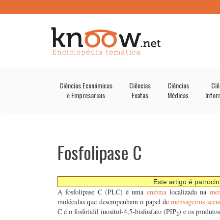
Ciências Económicas
Ciências
Ciências
Ciê
e Empresariais
Exatas
Médicas
Infor
Fosfolipase C
Este artigo é patroci
A fosfolipase C (PLC) é uma
enzima
localizada na
mem
moléculas que desempenham o papel de
mensageiros secu
C é o fosfotidil inositol-4,5-bisfosfato (PIP
) e os produtos
2