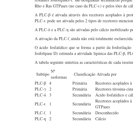
Rho e Ras GTPases (no caso da PLC-ε) e pelos iões de cá
A PLC-β é ativada através dos recetores acoplados à prot
PLC-ε pode ser ativada pelos 2 tipos de recetores mencio
A PLC-δ e a PLC-η são ativadas pelo cálcio mobilizado pel
A ativação da PLC-ζ ainda não está totalmente esclarecida
O ácido fosfatídico que se forma a partir da fosforilação
fosfolipase D) estimula a atividade lipásica das PLC-β, 
A tabela seguinte sintetiza as características de cada isozim
Nº
Subtipo
Classificação
Ativada por
isoformas
PLC-β
4
Primária
Recetores acoplados à
PLC-γ
2
Primária
Recetores tirosina-cin
PLC-δ
3
Secundária
Ácido fosfatídico e cá
Recetores acoplados à 
PLC-ε
1
Secundária
GTPases
PLC-ζ
1
Secundária
Desconhecido
PLC-η
2
Secundária
Cálcio