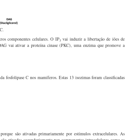
 C.
ros componentes celulares. O IP
vai induzir a libertação de iões de
3
DAG vai ativar a proteína cinase (PKC), uma enzima que promove a
da fosfolipase C nos mamíferos. Estas 13 isozimas foram classificadas
porque são ativadas primariamente por estímulos extracelulares. As
e são ativadas secundariamente por componentes intracelulares como as