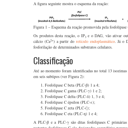
A figura seguinte mostra o esquema da reação:
Figura 1 – Esquema da reação promovida pela fosfolipase
Os produtos desta reação, o IP
e o DAG, vão ativar out
3
2+
cálcio (Ca
) a partir do
retículo endoplasmático
. Já o 
fosforilação de determinados substratos celulares.
Classificação
Até ao momento foram identificadas no total 13 isozimas 
em seis subtipos (ver Figura 2):
Fosfolipase C beta (PLC-β) 1 a 4;
Fosfolipase C gama (PLC-γ) 1 e 2;
Fosfolipase C delta (PLC-δ) 1, 3 e 4;
Fosfolipase C épsilon (PLC-ε);
Fosfolipase C zeta (PLC-ζ);
Fosfolipase C eta (PLC-η) 1 e 4;
A PLC-β e a PLC-γ são ditas fosfolipases C primárias 
restantes fosfolipases C são designadas secundárias porqu