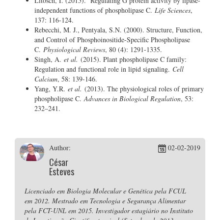
Litosch, I. (2015). Regulating G protein activity by lipase-
independent functions of phospholipase C.
Life Sciences
,
137: 116-124.
Rebecchi, M. J., Pentyala, S.N. (2000). Structure, Function,
and Control of Phosphoinositide-Specific Phospholipase
C.
Physiological Reviews
, 80 (4): 1291-1335.
Singh, A.
et al.
(2015). Plant phospholipase C family:
Regulation and functional role in lipid signaling.
Cell
Calcium
, 58: 139-146.
Yang, Y.R.
et al.
(2013). The physiological roles of primary
phospholipase C.
Advances in Biological Regulation
, 53:
232–241.
Author:
02-02-2019
César
Esteves
Licenciado em Biologia Molecular e Genética pela FCUL
em 2012. Mestrado em Tecnologia e Segurança Alimentar
pela FCT-UNL em 2015. Investigador estagiário no Instituto