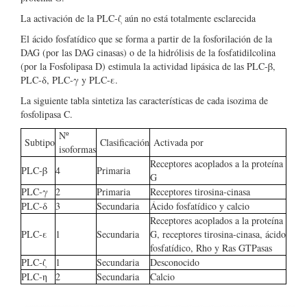
La activación de la PLC-ζ aún no está totalmente esclarecida
El ácido fosfatídico que se forma a partir de la fosforilación de la
DAG (por las DAG cinasas) o de la hidrólisis de la fosfatidilcolina
(por la Fosfolipasa D) estimula la actividad lipásica de las PLC-β,
PLC-δ, PLC-γ y PLC-ε.
La siguiente tabla sintetiza las características de cada isozima de
fosfolipasa C.
Nº
Subtipo
Clasificación
Activada por
isoformas
Receptores acoplados a la proteína
PLC-β
4
Primaria
G
PLC-γ
2
Primaria
Receptores tirosina-cinasa
PLC-δ
3
Secundaria
Ácido fosfatídico y calcio
Receptores acoplados a la proteína
PLC-ε
1
Secundaria
G, receptores tirosina-cinasa, ácido
fosfatídico, Rho y Ras GTPasas
PLC-ζ
1
Secundaria
Desconocido
PLC-η
2
Secundaria
Calcio