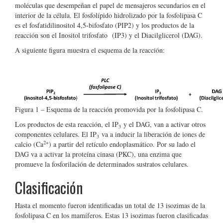
moléculas que desempeñan el papel de mensajeros secundarios en el
interior de la célula. El fosfolípido hidrolizado por la fosfolipasa C
es el fosfatidilinositol 4,5-bifosfato (PIP
2
) y los productos de la
reacción son el Inositol trifosfato (IP
3
) y el Diacilglicerol (DAG).
A siguiente figura muestra el esquema de la reacción:
Figura 1 – Esquema de la reacción promovida por la fosfolipasa C.
Los productos de esta reacción, el IP
y el DAG, van a activar otros
3
componentes celulares. El IP
va a inducir la liberación de iones de
3
2+
calcio (Ca
) a partir del retículo endoplasmático. Por su lado el
DAG va a activar la proteína cinasa (PKC), una enzima que
promueve la fosforilación de determinados sustratos celulares.
Clasificación
Hasta el momento fueron identificadas un total de 13 isozimas de la
fosfolipasa C en los mamíferos. Estas 13 isozimas fueron clasificadas