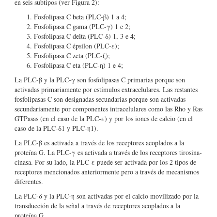
en seis subtipos (ver Figura 2):
Fosfolipasa C beta (PLC-β) 1 a 4;
Fosfolipasa C gama (PLC-γ) 1 e 2;
Fosfolipasa C delta (PLC-δ) 1, 3 e 4;
Fosfolipasa C épsilon (PLC-ε);
Fosfolipasa C zeta (PLC-ζ);
Fosfolipasa C eta (PLC-η) 1 e 4;
La PLC-β y la PLC-γ son fosfolipasas C primarias porque son
activadas primariamente por estímulos extracelulares. Las restantes
fosfolipasas C son designadas secundarias porque son activadas
secundariamente por componentes intracelulares como las Rho y Ras
GTPasas (en el caso de la PLC-ε) y por los iones de calcio (en el
caso de la PLC-δ1 y PLC-η1).
La PLC-β es activada a través de los receptores acoplados a la
proteína G. La PLC-γ es activada a través de los receptores tirosina-
cinasa. Por su lado, la PLC-ε puede ser activada por los 2 tipos de
receptores mencionados anteriormente pero a través de mecanismos
diferentes.
La PLC-δ y la PLC-η son activadas por el calcio movilizado por la
transducción de la señal a través de receptores acoplados a la
proteína G.