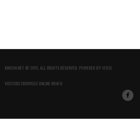
KNOOW.NET © 2015. ALL RIGHTS RESERVED. POWERED BY
VERSE
VISITORS:18899552 ONLINE NOW:0