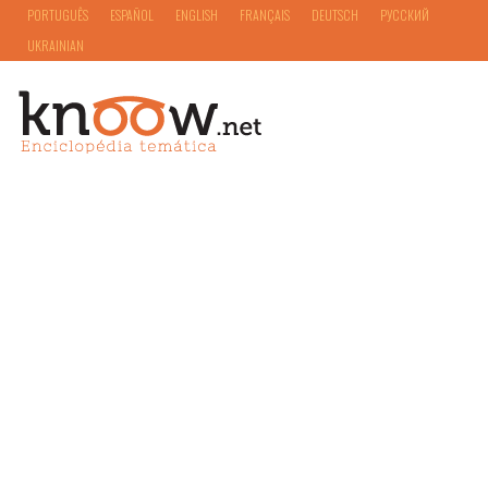
PORTUGUÊS
ESPAÑOL
ENGLISH
FRANÇAIS
DEUTSCH
РУССКИЙ
UKRAINIAN