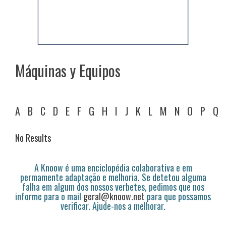
Máquinas y Equipos
A
B
C
D
E
F
G
H
I
J
K
L
M
N
O
P
Q
No Results
A Knoow é uma enciclopédia colaborativa e em
permamente adaptação e melhoria. Se detetou alguma
falha em algum dos nossos verbetes, pedimos que nos
informe para o mail
geral@knoow.net
para que possamos
verificar. Ajude-nos a melhorar.