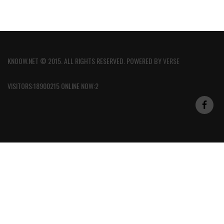
KNOOW.NET © 2015. ALL RIGHTS RESERVED. POWERED BY
VERSE
VISITORS:18900215 ONLINE NOW:2