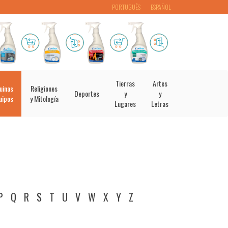
PORTUGUÊS
ESPAÑOL
Tierras
Artes
uinas
Religiones
Deportes
y
y
uipos
y Mitología
Lugares
Letras
P
Q
R
S
T
U
V
W
X
Y
Z