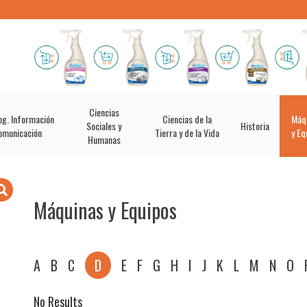
Ciencias
og. Información
Ciencias de la
Máq
Sociales y
Historia
omunicación
Tierra y de la Vida
y Eq
Humanas
Máquinas y Equipos
A
B
C
D
E
F
G
H
I
J
K
L
M
N
O
No Results