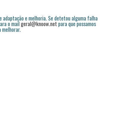
 adaptação e melhoria. Se detetou alguma falha
ara o mail
geral@knoow.net
para que possamos
a melhorar.